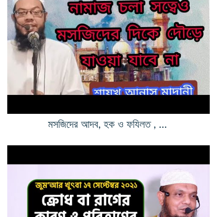
মসজিদের আদব, হক ও ফযিলত , করনীয়