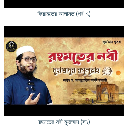
কিয়ামতের আলামত (পর্ব-৭)
রহমতের নবী মুহাম্মাদ (সাঃ)