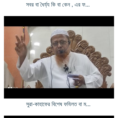
সবর বা ধৈর্য্য কি বা কেন , এর ফযিলত
সুরা-কাহাফের বিশেষ ফযিলত বা মর্যাদা ,আমল