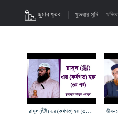
জুমার খুতবা
খুতবার সূচি
খতিব
রাসূল (ﷺ) এর (কর্মগত) হক্ব (৩য়-পর্ব)