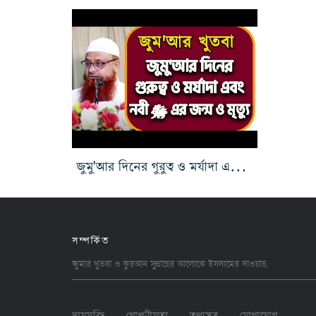
জুমু'আর দিনের গুরুত্ব ও মর্যাদা এবং নবী ﷺ এর জন্ম ও মৃত্যু
সম্পর্কিত
জুমার খুতবা ও কুরআন সুন্নাহের আলোকে ইসলামের
দাওয়াহ
.
দ্বায়মুক্তি
গোপনীয়তা
তথ্যসুত্র
যোগাযোগ