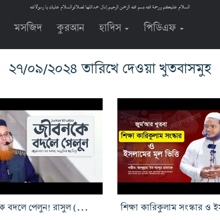
السلام عليكم ورحمة الله بسم الله الرحمن الرحيم إنال حمداللها لصلاتوالسلام عليك يا رسولالله
মসজিদ
কুরআন
হাদিস
পিডিএফ
২৭/০৯/২০২৪ তারিখে দেওয়া খুতবাসমুহ
জীবনকে বদলে পেলুন! রাসুল (সাঃ) এর একান্ত অনুভূতির গল্প দিয়ে