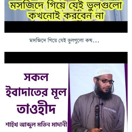
মসজিদে গিয়ে যেই ভুলগুলো কখনোই করবেন না