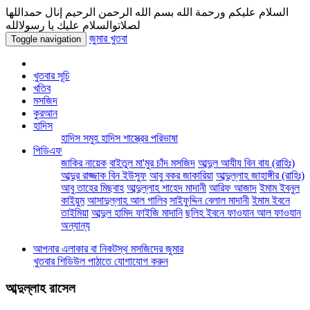
السلام عليكم ورحمة الله بسم الله الرحمن الرحيم إنال حمداللها
لصلاتوالسلام عليك يا رسولالله
জুমার খুতবা
Toggle navigation
খুতবার সূচি
খতিব
মসজিদ
কুরআন
হাদিস
হাদিস সমুহ
হাদিস শাস্ত্রের পরিভাষা
পিডিএফ
জাকির নায়েক
বাইতুল মা'মুর চাঁদ মসজিদ
আব্দুল আযীয বিন বায (রাহিঃ)
আব্দুর রাজ্জাক বিন ইউসুফ
আবু বকর জাকারিয়া
আব্দুল্লাহ জাহাঙ্গীর (রাহিঃ)
আবু তাহের মিছবাহ
আব্দুল্লাহ শাহেদ মাদানী
আরিফ আজাদ
ইমাম ইবনুল
কাইয়ুম
আসাদুল্লাহ আল গালিব
সাইফুদ্দিন বেলাল মাদানী
ইমাম ইবনে
তাইমিয়া
আব্দুল হামিদ ফাইজি মাদানি
ছলিহ ইবনে ফাওযান আল ফাওযান
অন্যান্য
আপনার এলাকার বা নিকটস্থ মসজিদের জুমার
খুতবার শিডিউল পাঠাতে যোগাযোগ করুন
আব্দুল্লাহ রাসেল