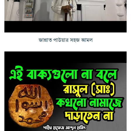
জান্নাত পাউয়ার সহজ আমল