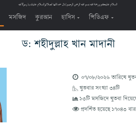
السلام عليكم ورحمة الله بسم الله الرحمن الرحيم إنال حمداللها لصلاتوالسلام عليك يا رسولالله
মসজিদ
কুরআন
হাদিস
পিডিএফ
ড: শহীদুল্লাহ খান মাদানী
০৭/০৮/২০২৬ তারিখে খুত
খুতবার সংখ্যা ৩৪টি
১৩টি মসজিদে খুতবা দিয়েছ
প্রদর্শিত হয়েছে ১৭০৪৩ বার