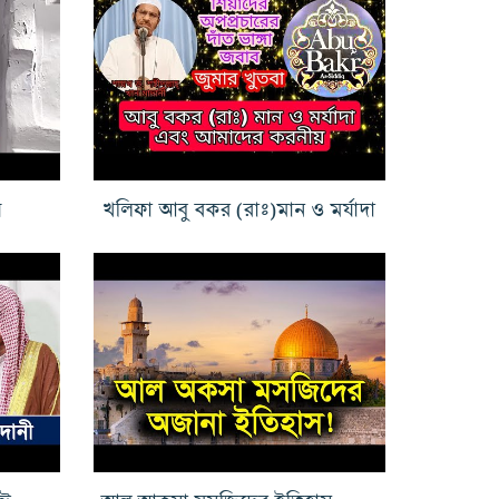
়
খলিফা আবু বকর (রাঃ)মান ও মর্যাদা
ফিতনার যুগে সাহাবীদের প্রতি ঈমান ও ভালোবাসা
আল আকসা মসজিদের ইতিহাস ও ফিলিস্তিনের বর্তমান অবস্থা