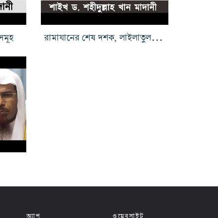
 সমূহ
রামাযানের শেষ দশক, লাইলাতুল কদর ও ইতিকাফ
অ্যাপ
ওয়েবসাইট