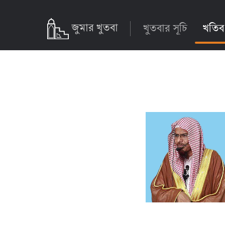
জুমার খুতবা
খুতবার সূচি
খতিব