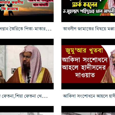
আদর্শ সন্তান তৈরিতে পিতা-মাতার অবদান
খারিজি ফেতনা,শিয়া ফেতনা থেকে বাচার উপায়