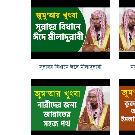
সুন্নাহর বিধানে ঈদে মীলাদুন্নাবী
নত