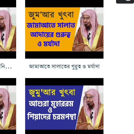
তাওহীদ ও সালাফি মানহাজের নিয়ামত
জামাআতে সালাতের গুরুত্ব ও মর্যাদা