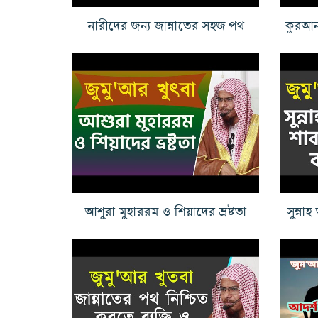
নারীদের জন্য জান্নাতের সহজ পথ
আশুরা মুহাররম ও শিয়াদের ভ্রষ্টতা
সুন্না