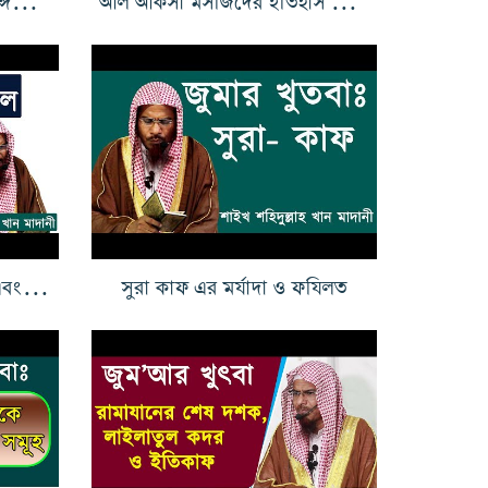
জিলহজ মাসের আমল ও ঈদ এবং কোরবানি
সুরা কাফ এর মর্যাদা ও ফযিলত