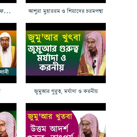
দীন সম্পর্কে সচেতন হোন, গাফেল হয়ে ঈমান হারাবেন না
আশুরা মুহাররম ও শিয়াদের চরমপন্থা
া
জুমুআর গুরুত্ব, মর্যাদা ও করনীয়