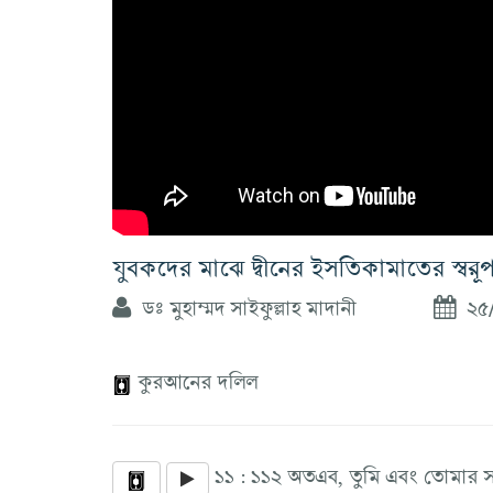
যুবকদের মাঝে দ্বীনের ইসতিকামাতের স্বরূপ
ডঃ মুহাম্মদ সাইফুল্লাহ মাদানী
২৫/
কুরআনের দলিল
১১ : ১১২ অতএব, তুমি এবং তোমার 