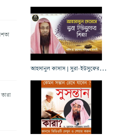
েশতা
আহসানুল কাসাস | সুরা-ইউসুফের শিক্ষা
 তারা