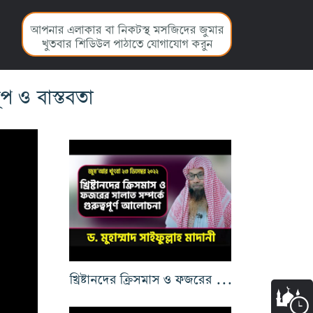
আপনার এলাকার বা নিকটস্থ মসজিদের জুমার
খুতবার শিডিউল পাঠাতে যোগাযোগ করুন
প ও বাস্তবতা
খ্রিষ্টানদের ক্রিসমাস ও ফজরের সালাত