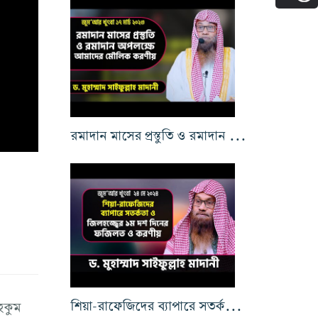
রমাদান মাসের প্রস্তুতি ও রমাদান উপলক্ষে আমাদের মৌলিক করণীয়
শিয়া-রাফেজিদের ব্যাপারে সতর্কতা ও জিলহজ্জ্বের ১ম দশ দিনের ফজিলত ও করণীয়
ুকুম