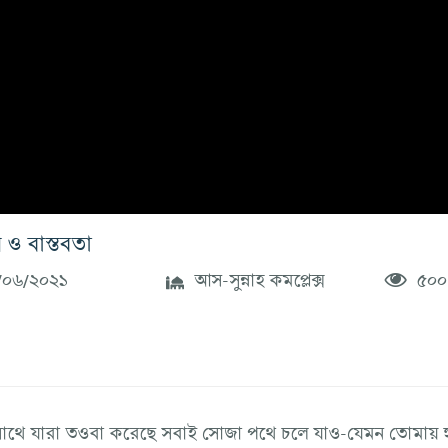
 ও বাস্তবতা
০৬/২০২১
আস-সুন্নাহ কমপ্লেক্স
৫০০
সাথে যারা তওবা করেছে সবাই সোজা পথে চলে যাও-যেমন তোমায় হ