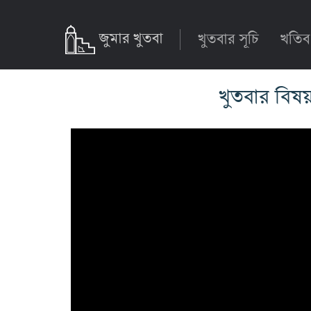
জুমার খুতবা
খুতবার সূচি
খতিব
খুতবার বিষয়