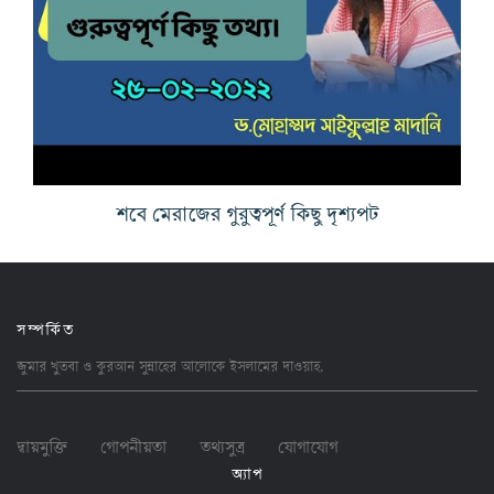
শবে মেরাজের গুরুত্বপূর্ণ কিছু দৃশ্যপট
সম্পর্কিত
জুমার খুতবা ও কুরআন সুন্নাহের আলোকে ইসলামের
দাওয়াহ
.
দ্বায়মুক্তি
গোপনীয়তা
তথ্যসুত্র
যোগাযোগ
অ্যাপ