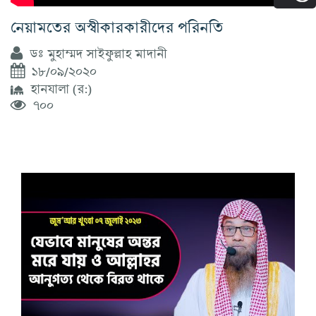
নেয়ামতের অস্বীকারকারীদের পরিনতি
ডঃ মুহাম্মদ সাইফুল্লাহ মাদানী
১৮/০৯/২০২০
হানযালা (র:)
৭০০