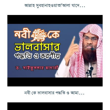
আল্লাহ সুবহানাহুওয়াতা'আলা যাদের কল্যাণ চান
নবী কে ভালবাসার পদ্ধতি ও আমাদের করণীয়