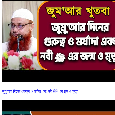
জুমু'আর দিনের গুরুত্ব ও মর্যাদা এবং নবী ﷺ এর জন্ম ও মৃত্যু