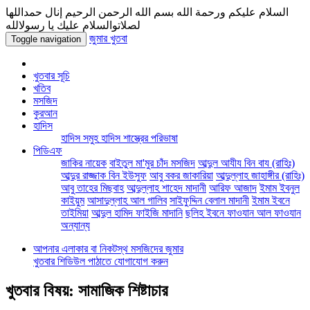
السلام عليكم ورحمة الله بسم الله الرحمن الرحيم إنال حمداللها
لصلاتوالسلام عليك يا رسولالله
জুমার খুতবা
Toggle navigation
খুতবার সূচি
খতিব
মসজিদ
কুরআন
হাদিস
হাদিস সমুহ
হাদিস শাস্ত্রের পরিভাষা
পিডিএফ
জাকির নায়েক
বাইতুল মা'মুর চাঁদ মসজিদ
আব্দুল আযীয বিন বায (রাহিঃ)
আব্দুর রাজ্জাক বিন ইউসুফ
আবু বকর জাকারিয়া
আব্দুল্লাহ জাহাঙ্গীর (রাহিঃ)
আবু তাহের মিছবাহ
আব্দুল্লাহ শাহেদ মাদানী
আরিফ আজাদ
ইমাম ইবনুল
কাইয়ুম
আসাদুল্লাহ আল গালিব
সাইফুদ্দিন বেলাল মাদানী
ইমাম ইবনে
তাইমিয়া
আব্দুল হামিদ ফাইজি মাদানি
ছলিহ ইবনে ফাওযান আল ফাওযান
অন্যান্য
আপনার এলাকার বা নিকটস্থ মসজিদের জুমার
খুতবার শিডিউল পাঠাতে যোগাযোগ করুন
খুতবার বিষয়: সামাজিক শিষ্টাচার