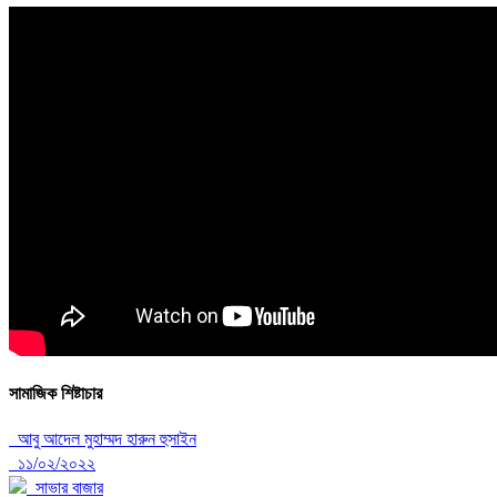
সামাজিক শিষ্টাচার
আবু আদেল মুহাম্মদ হারুন হুসাইন
১১/০২/২০২২
সাভার বাজার