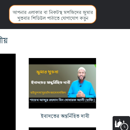
আপনার এলাকার বা নিকটস্থ মসজিদের জুমার
খুতবার শিডিউল পাঠাতে যোগাযোগ করুন
নীয়
ইবাদতের অন্তর্নিহিত দাবী