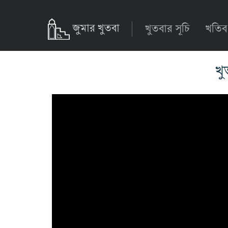
জুমার খুতবা
খুতবার সূচি
খতিব
খু