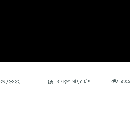
০৬/২০২২
বায়তুল মামুর চাঁদ
৫৩