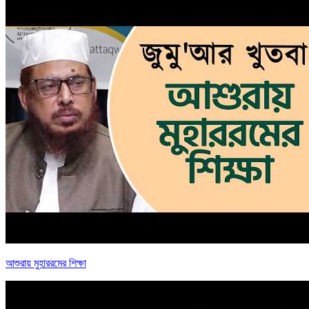
আশুরায় মুহাররমের শিক্ষা