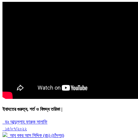
ইবাদতের গুরুত্ব, শর্ত ও বিশুদ্ধ তরিকা |
ডঃ আব্দুল্লাহ ফারুক সালাফি
১৫/০৭/২০২২
আবু বকর আস সিদ্দিক (রাঃ) (চাঁদপুর)