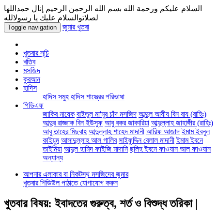
السلام عليكم ورحمة الله بسم الله الرحمن الرحيم إنال حمداللها
لصلاتوالسلام عليك يا رسولالله
জুমার খুতবা
Toggle navigation
খুতবার সূচি
খতিব
মসজিদ
কুরআন
হাদিস
হাদিস সমুহ
হাদিস শাস্ত্রের পরিভাষা
পিডিএফ
জাকির নায়েক
বাইতুল মা'মুর চাঁদ মসজিদ
আব্দুল আযীয বিন বায (রাহিঃ)
আব্দুর রাজ্জাক বিন ইউসুফ
আবু বকর জাকারিয়া
আব্দুল্লাহ জাহাঙ্গীর (রাহিঃ)
আবু তাহের মিছবাহ
আব্দুল্লাহ শাহেদ মাদানী
আরিফ আজাদ
ইমাম ইবনুল
কাইয়ুম
আসাদুল্লাহ আল গালিব
সাইফুদ্দিন বেলাল মাদানী
ইমাম ইবনে
তাইমিয়া
আব্দুল হামিদ ফাইজি মাদানি
ছলিহ ইবনে ফাওযান আল ফাওযান
অন্যান্য
আপনার এলাকার বা নিকটস্থ মসজিদের জুমার
খুতবার শিডিউল পাঠাতে যোগাযোগ করুন
খুতবার বিষয়: ইবাদতের গুরুত্ব, শর্ত ও বিশুদ্ধ তরিকা |