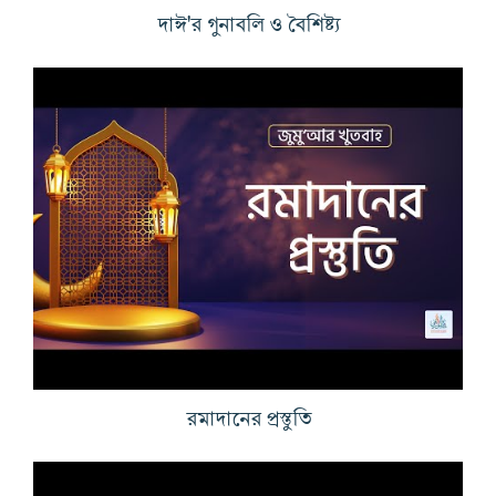
দাঈ'র গুনাবলি ও বৈশিষ্ট্য
রমাদানের প্রস্তুতি