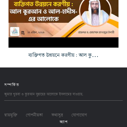
ব্যক্তিগত উন্নয়নে করণীয় : আল কুরআন ও আল-হাদীস-এর আলোকে
সম্পর্কিত
জুমার খুতবা ও কুরআন সুন্নাহের আলোকে ইসলামের
দাওয়াহ
.
দ্বায়মুক্তি
গোপনীয়তা
তথ্যসুত্র
যোগাযোগ
অ্যাপ