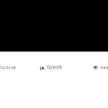
১১/২০২৪
ত্রিমোহনী
৫৩