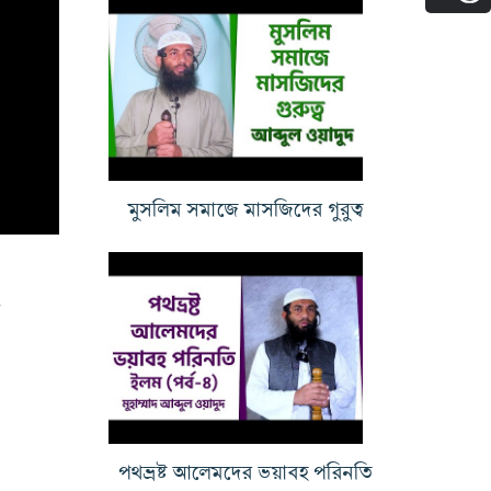
মুসলিম সমাজে মাসজিদের গুরুত্ব
৫
পথভ্রষ্ট আলেমদের ভয়াবহ পরিনতি