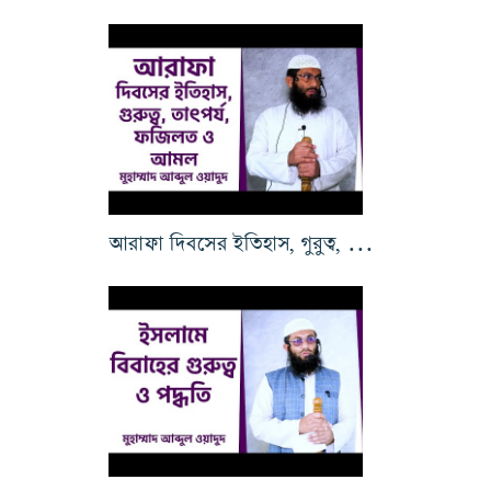
আরাফা দিবসের ইতিহাস, গুরুত্ব, তাৎপর্য, ফজিলত ও আমল