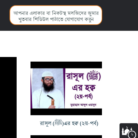
আপনার এলাকার বা নিকটস্থ মসজিদের জুমার
খুতবার শিডিউল পাঠাতে যোগাযোগ করুন
রাসূল (ﷺ)এর হক্ব (২য়-পর্ব)