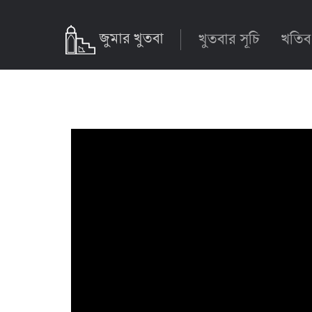
জুমার খুতবা
খুতবার সূচি
খতিব