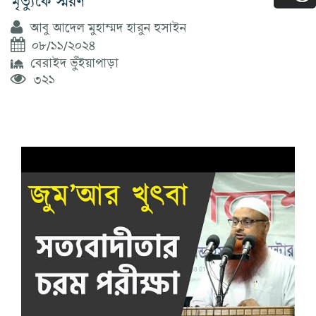
আবু আদেল মুহাম্মদ হারুন হুসাইন
০৮/১১/২০২৪
বেরাইদ ভুঁইয়াপাড়া
৩২১