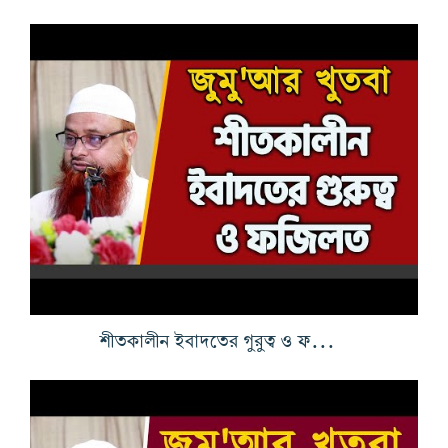
শীতকালীন ইবাদতের গুরুত্ব ও ফজিলত