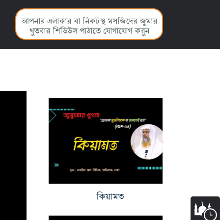
আপনার এলাকার বা নিকটস্থ মসজিদের জুমার
খুতবার শিডিউল পাঠাতে যোগাযোগ করুন
কিয়ামত