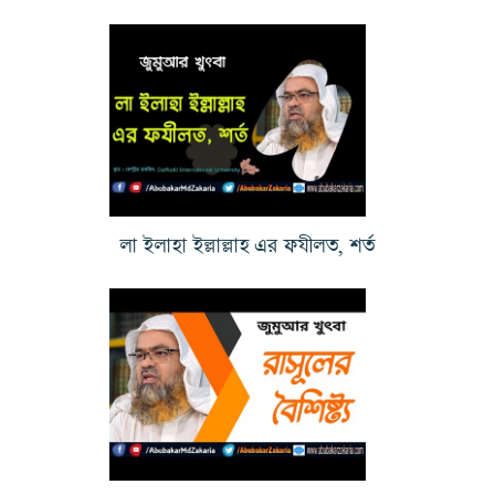
লা ইলাহা ইল্লাল্লাহ এর ফযীলত, শর্ত