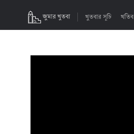
জুমার খুতবা
খুতবার সূচি
খতিব