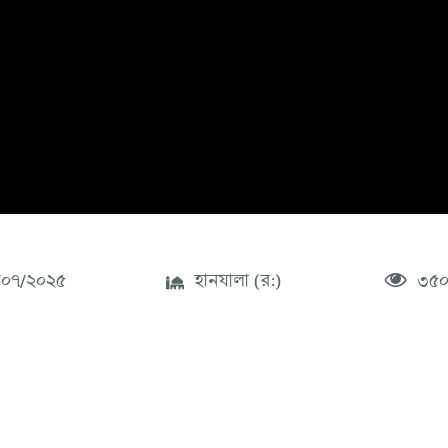
০৭/২০২৫
হানযালা (র:)
৩৫