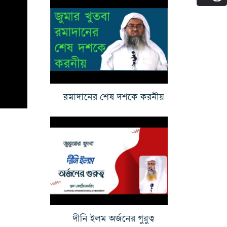
রমাদানের শেষ দশকে করনীয়
০
দীনি ইলম অর্জনের গুরুত্ব