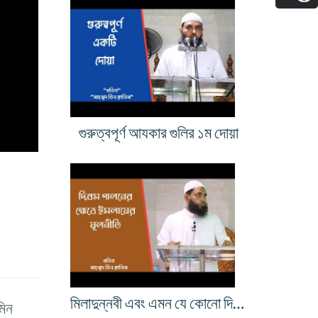
গুরুত্বপূর্ণ আযকার গুলির ১ম দোয়া
মিলাদুন্নবী এবং এমন যে কোনো দিবস পালনের ক্ষেত্রে ইসলামের মূলনীতি
মিন