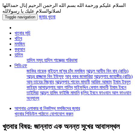
السلام عليكم ورحمة الله بسم الله الرحمن الرحيم إنال حمداللها
لصلاتوالسلام عليك يا رسولالله
জুমার খুতবা
Toggle navigation
খুতবার সূচি
খতিব
মসজিদ
কুরআন
হাদিস
হাদিস সমুহ
হাদিস শাস্ত্রের পরিভাষা
পিডিএফ
জাকির নায়েক
বাইতুল মা'মুর চাঁদ মসজিদ
আব্দুল আযীয বিন বায (রাহিঃ)
আব্দুর রাজ্জাক বিন ইউসুফ
আবু বকর জাকারিয়া
আব্দুল্লাহ জাহাঙ্গীর (রাহিঃ)
আবু তাহের মিছবাহ
আব্দুল্লাহ শাহেদ মাদানী
আরিফ আজাদ
ইমাম ইবনুল
কাইয়ুম
আসাদুল্লাহ আল গালিব
সাইফুদ্দিন বেলাল মাদানী
ইমাম ইবনে
তাইমিয়া
আব্দুল হামিদ ফাইজি মাদানি
ছলিহ ইবনে ফাওযান আল ফাওযান
অন্যান্য
আপনার এলাকার বা নিকটস্থ মসজিদের জুমার
খুতবার শিডিউল পাঠাতে যোগাযোগ করুন
খুতবার বিষয়: জান্নাত এক অনন্ত সুখের আবাসস্থল