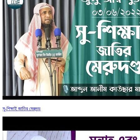
সু-শিক্ষাই জাতির মেরুদন্ড