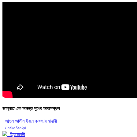
জান্নাত এক অনন্ত সুখের আবাসস্থল
আব্দুল আলীম ইবনে কাওছার মাদানী
৩০/১০/২০২৫
ত্রিমোহনী