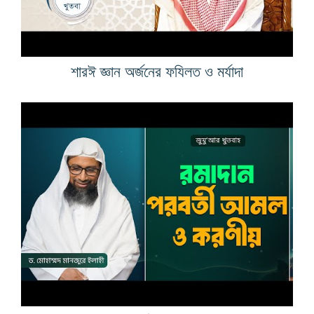
শারঈ জ্ঞান অর্জনের ফযিলত ও মর্যাদা