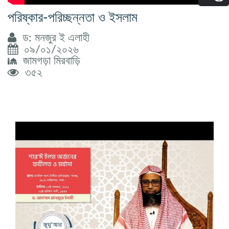
পরিষ্কার-পরিচ্ছন্নতা ও ইসলাম
ড: মনজুর ই এলাহী
০৯/০১/২০২৬
জামগড়া মিরবাড়ি
৩৫২