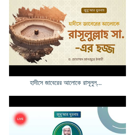
হাদীসে জাবেরের আলোকে রাসূলুল্লাহ সা.-এর হজ্জ