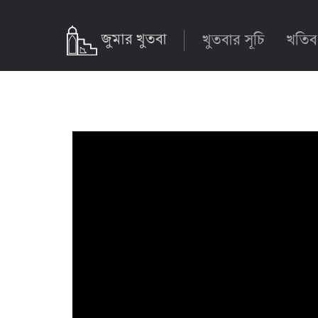
জুমার খুতবা
খুতবার সূচি
খতিব