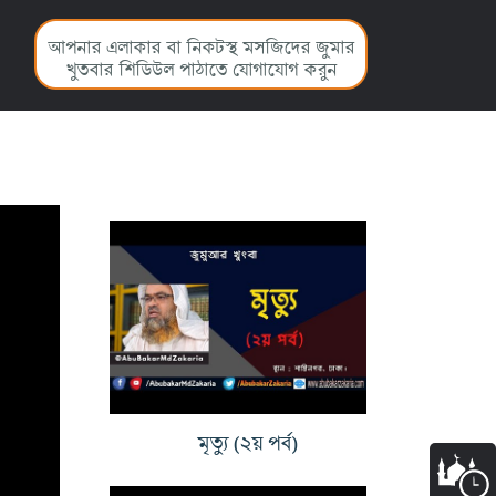
আপনার এলাকার বা নিকটস্থ মসজিদের জুমার
খুতবার শিডিউল পাঠাতে যোগাযোগ করুন
মৃত্যু (২য় পর্ব)