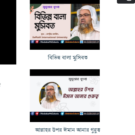
বিভিন্ন বালা মুসিবত
৫
আল্লাহর উপর ঈমান আনার গুরুত্ব