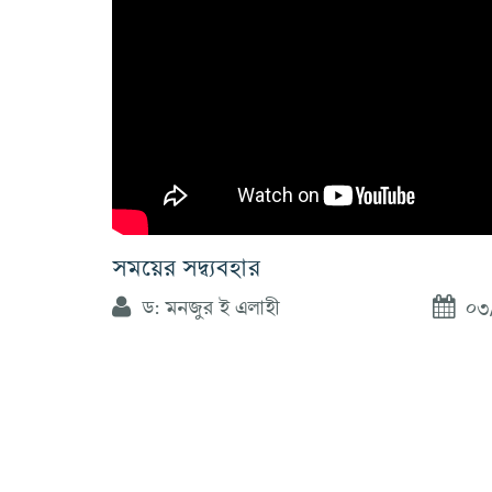
সময়ের সদ্ব্যবহার
ড: মনজুর ই এলাহী
০৩/