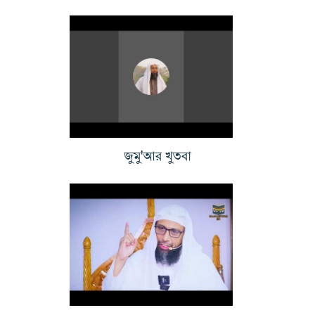
জুমু'আর খুতবা