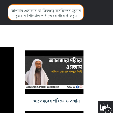
আপনার এলাকার বা নিকটস্থ মসজিদের জুমার
খুতবার শিডিউল পাঠাতে যোগাযোগ করুন
আলেমদের পরিচয় ও সন্মান