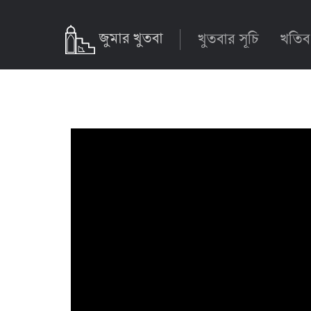
জুমার খুতবা
খুতবার সূচি
খতিব