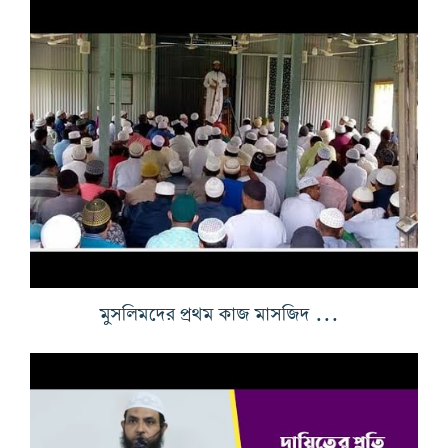
মুসলিমদের প্রথম কাজ মাসজিদ নির্মাণ(১/২)