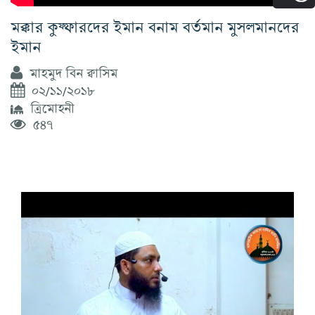
মক্কার কুফ্ফারদের ইমান বনাম বর্তমান মুসলমানদের
ইমান
মাহমুদ বিন ক্বাসিম
০২/১১/২০১৮
ত্রিমোহনী
৫৪৭