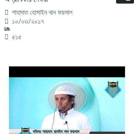
শাহাদাত হোসাইন খান ফয়সাল
১০/০৩/২০১৭
৫১৫