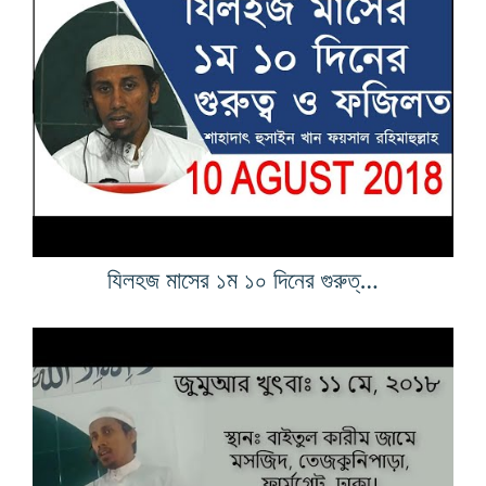
যিলহজ মাসের ১ম ১০ দিনের গুরুত্ব ও ফজিলত