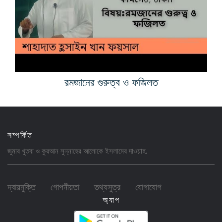
রমজানের গুরুত্ব ও ফজিলত
সম্পর্কিত
জুমার খুতবা ও কুরআন সুন্নাহের আলোকে ইসলামের
দাওয়াহ
.
দ্বায়মুক্তি
গোপনীয়তা
তথ্যসুত্র
যোগাযোগ
অ্যাপ