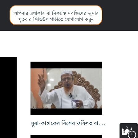
আপনার এলাকার বা নিকটস্থ মসজিদের জুমার
খুতবার শিডিউল পাঠাতে যোগাযোগ করুন
সুরা-কাহাফের বিশেষ ফযিলত বা মর্যাদা ,আমল