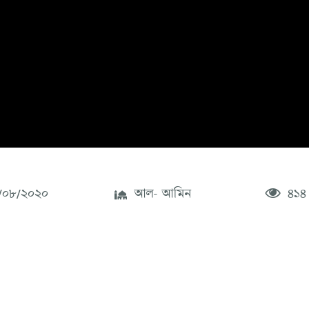
০৮/২০২০
আল- আমিন
৪১৪