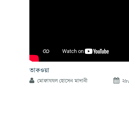
তাকওয়া
মোফাযযল হোসেন মাদানী
২৮/