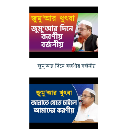
জুমু'আর দিনে করণীয় বর্জনীয়