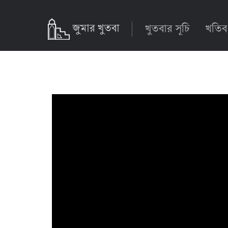
জুমার খুতবা
খুতবার সূচি
খতিব