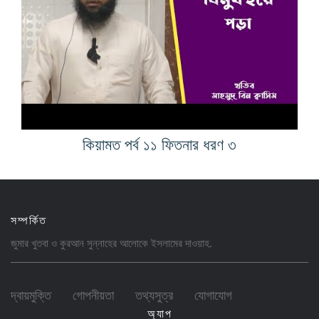
কিয়ামত পর্ব ১১ ফিতনার ধরণ ৩
সম্পর্কিত
জুমার খুতবা ও কুরআন সুন্নাহের আলোকে ইসলামের
দাওয়াহ
.
দ্বায়মুক্তি
গোপনীয়তা
তথ্যসুত্র
যোগাযোগ
অ্যাপ