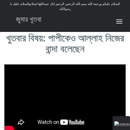
السلام عليكم ورحمة الله بسم الله الرحمن الرحيم إنال حمداللها لصلاتوالسلام عليك يا
رسولالله
জুমার খুতবা
Tog
nav
খুতবার বিষয়: পাপীকেও আল্লাহ নিজের
বান্দা বলেছেন