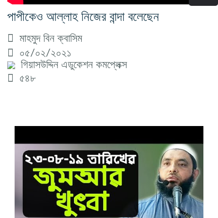
পাপীকেও আল্লাহ নিজের বান্দা বলেছেন
মাহমুদ বিন ক্বাসিম
০৫/০২/২০২১
গিয়াসউদ্দিন এডুকেশন কমপ্লেক্স
৫৪৮