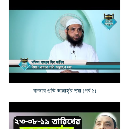
বান্দার প্রতি আল্লাহ্'র দয়া (পর্ব ১)