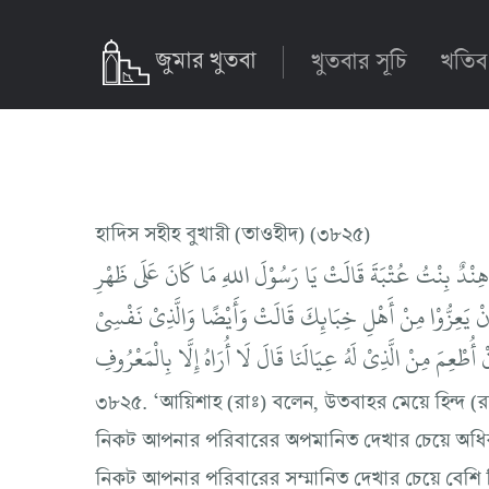
জুমার খুতবা
খুতবার সূচি
খতিব
হাদিস সহীহ বুখারী (তাওহীদ) (৩৮২৫)
هِنْدٌ بِنْتُ عُتْبَةَ قَالَتْ يَا رَسُوْلَ اللهِ مَا كَانَ عَلَى ظَهْرِ
َنْ يَعِزُّوْا مِنْ أَهْلِ خِبَائِكَ قَالَتْ وَأَيْضًا وَالَّذِيْ نَفْسِيْ
طْعِمَ مِنْ الَّذِيْ لَهُ عِيَالَنَا قَالَ لَا أُرَاهُ إِلَّا بِالْمَعْرُوفِ
৩৮২৫. ‘আয়িশাহ (রাঃ) বলেন, উতবাহর মেয়ে হিন্দ (র
নিকট আপনার পরিবারের অপমানিত দেখার চেয়ে অধিক কা
নিকট আপনার পরিবারের সম্মানিত দেখার চেয়ে বেশি প্