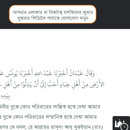
আপনার এলাকার বা নিকটস্থ মসজিদের জুমার
খুতবার শিডিউল পাঠাতে যোগাযোগ করুন
وَقَالَ عَبْدَانُ أَخْبَرَنَا عَبْدُ اللهِ أَخْبَرَنَا يُونُسُ عَن
الأَرْضِ مِنْ أَهْلِ خِبَاءٍ أَحَبُّ إِلَيَّ أَنْ يَذِلُّوْا مِنْ أَهْلِ خِ
بِيَدِهِ
থিবীর বুকে কোন পরিবারের লাঞ্ছিত হতে দেখা আমার
ার বুকে কোন পরিবারের সম্মানিত হতে দেখা আমার
রপর সে বলল, হে আল্লাহর রাসূল! আবূ সুফইয়ান (রাঃ)