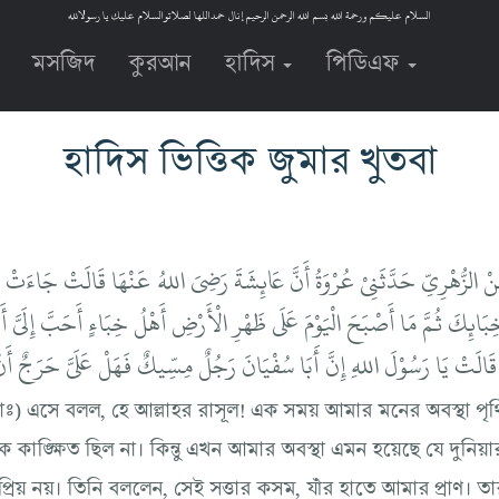
السلام عليكم ورحمة الله بسم الله الرحمن الرحيم إنال حمداللها لصلاتوالسلام عليك يا رسولالله
মসজিদ
কুরআন
হাদিস
পিডিএফ
হাদিস ভিত্তিক জুমার খুতবা
ْ الزُّهْرِيِّ حَدَّثَنِيْ عُرْوَةُ أَنَّ عَائِشَةَ رَضِيَ اللهُ عَنْهَا قَالَتْ جَاءَتْ 
بَائِكَ ثُمَّ مَا أَصْبَحَ الْيَوْمَ عَلَى ظَهْرِ الْأَرْضِ أَهْلُ خِبَاءٍ أَحَبَّ إِلَيَّ أ
 قَالَتْ يَا رَسُوْلَ اللهِ إِنَّ أَبَا سُفْيَانَ رَجُلٌ مِسِّيكٌ فَهَلْ عَلَيَّ حَرَجٌ أَنْ أُ
াঃ) এসে বলল, হে আল্লাহর রাসূল! এক সময় আমার মনের অবস্থা পৃ
ঙ্ক্ষিত ছিল না। কিন্তু এখন আমার অবস্থা এমন হয়েছে যে দুনিয়
রিয় নয়। তিনি বললেন, সেই সত্তার কসম, যাঁর হাতে আমার প্রাণ। তা