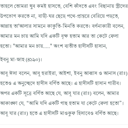
তাহলে তোমরা খুব কমই হাসতে, বেশি কাঁদতে এবং বিছানায় স্ত্রীদের
উপভোগ করতে না, বাড়ী-ঘর ছেড়ে পথে-প্রান্তরে বেরিয়ে পড়তে,
আল্লাহ তা'আলার সামনে কাকুতি-মিনতি করতে। বর্ণনাকারী বলেন,
আমার মন চায় আমি যদি একটি বৃক্ষ হতাম আর তা কেটে ফেলা
হতো। "আমার মন চায়....." অংশ ব্যতীত হাদীসটি হাসান,
ইবনু মা-জাহ (৪১৯০)।
আবূ ঈসা বলেন, আবূ হুরাইরা, আইশা, ইবনু আব্বাস ও আনাস (রাঃ)
হতেও এ অনুচ্ছেদে হাদীস বর্ণিত আছে। এ হাদীসটি হাসান গারীব।
অপর একটি সূত্রে বর্ণিত আছে যে, আবূ যার (রাঃ) বলেন, আমার
আকাঙ্ক্ষা যে, “আমি যদি একটি গাছ হতাম যা কেটে ফেলা হতো”।
আবূ যার (রাঃ) হতে এ হাদীসটি মাওকুফ হিসাবেও বর্ণিত আছে।