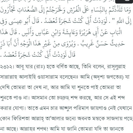
وَمَا تَلَذَّذْتُمْ بِالنِّسَاءِ عَلَى الْفُرُشِ وَلَخَرَجْتُمْ إِلَى الصُّعُدَاتِ تَجْأَرُونَ
إِلَى اللَّهِ ‏"‏ ‏.‏ لَوَدِدْتُ أَنِّي كُنْتُ شَجَرَةً تُعْضَدُ ‏.‏ قَالَ أَبُو عِيسَى وَفِي
الْبَابِ عَنْ أَبِي هُرَيْرَةَ وَعَائِشَةَ وَابْنِ عَبَّاسٍ وَأَنَسٍ ‏.‏ قَالَ هَذَا
حَدِيثٌ حَسَنٌ غَرِيبٌ ‏.‏ وَيُرْوَى مِنْ غَيْرِ هَذَا الْوَجْهِ أَنَّ أَبَا ذَرٍّ
قَالَ لَوَدِدْتُ أَنِّي كُنْتُ شَجَرَةً تُعْضَدُ ‏.‏
২৩১২। আবূ যার (রাঃ) হতে বর্ণিত আছে, তিনি বলেন, রাসূলুল্লাহ
সাল্লাল্লাহু আলাইহি ওয়াসাল্লাম বলেছেনঃ আমি (অদৃশ্য জগতের) যা
দেখি তোমরা তা দেখ না, আর আমি যা শুনতে পাই তোমরা তা
শুনতে পাও না। আসমান তো চড়চড় শব্দ করছে, আর সে এই শব্দ
করার যোগ্য। তাতে এমন চার আঙ্গুল পরিমাণ জায়গাও নেই যেখানে
কোন ফিরিশতা আল্লাহ্ তা'আলার জন্যে অবনত মস্তকে সাজদায় পড়ে
না আছে। আল্লাহর শপথ! আমি যা জানি তোমরা যদি তা জানতে