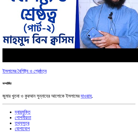
ইসলামের বৈশিষ্ট্য ও শ্রেষ্ঠত্ব
সম্পর্কিত
জুমার খুতবা ও কুরআন সুন্নাহের আলোকে ইসলামের
দাওয়াহ
.
দ্বায়মুক্তি
গোপনীয়তা
তথ্যসুত্র
যোগাযোগ