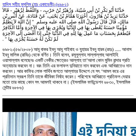
হাদিস সহীহ মুসলিম (হাঃ একাডেমী) (৬৯৮২)
حَدَّثَنَا أَبُو بَكْرِ بْنُ أَبِي شَيْبَةَ، وَزُهَيْرُ بْنُ حَرْبٍ، - وَاللَّفْظُ لِزُهَيْرٍ - قَالاَ
حَدَّثَنَا يَزِيدُ بْنُ هَارُونَ، أَخْبَرَنَا هَمَّامُ بْنُ يَحْيَى، عَنْ قَتَادَةَ، عَنْ أَنَسِ بْنِ
مَالِكٍ، قَالَ قَالَ رَسُولُ اللَّهِ صلى الله عليه وسلم ‏ "‏ إِنَّ اللَّهَ لاَ يَظْلِمُ
مُؤْمِنًا حَسَنَةً يُعْطَى بِهَا فِي الدُّنْيَا وَيُجْزَى بِهَا فِي الآخِرَةِ وَأَمَّا الْكَافِرُ
فَيُطْعَمُ بِحَسَنَاتِ مَا عَمِلَ بِهَا لِلَّهِ فِي الدُّنْيَا حَتَّى إِذَا أَفْضَى إِلَى الآخِرَةِ
لَمْ تَكُنْ لَهُ حَسَنَةٌ يُجْزَى بِهَا ‏"‏ ‏.‏
৬৯৮২-(৫৬/২৮০৮) আবূ বাকর ইবনু আবূ শাইবাহ ও যুহায়র ইবনু হারব (রহঃ) ..... আনাস
ইবনু মালিক (রাযিঃ) থেকে বর্ণিত। তিনি বলেন, রসূলুল্লাহ সাল্লাল্লাহু আলাইহি
ওয়াসাল্লাম বলেছেনঃ একটি নেকীর ক্ষেত্রেও আল্লাহ তা’আলা কোন মুমিন বান্দার প্রতি
অত্যাচার করবেন না। বরং তিনি এর ফলাফল দুনিয়াতে দান করবেন এবং আখিরাতেও দান
করবেন। আর কাফির লোক পার্থিব জগতে আল্লাহর উদ্দেশে যে সৎ ‘আমল করে এর
প্রতিদান স্বরূপ তিনি তাকে জীবিকা নির্বাহ করেন। পরিশেষে আখিরাতে প্রতিফল দেয়ার
মতো তার কাছে কোন সৎ আমলই থাকবে না। (ইসলামিক ফাউন্ডেশন ৬৮৩০, ইসলামিক
সেন্টার ৬৮৮৬)