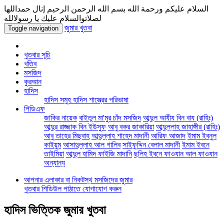
السلام عليكم ورحمة الله بسم الله الرحمن الرحيم إنال حمداللها
لصلاتوالسلام عليك يا رسولالله
জুমার খুতবা
Toggle navigation
খুতবার সূচি
খতিব
মসজিদ
কুরআন
হাদিস
হাদিস সমুহ
হাদিস শাস্ত্রের পরিভাষা
পিডিএফ
জাকির নায়েক
বাইতুল মা'মুর চাঁদ মসজিদ
আব্দুল আযীয বিন বায (রাহিঃ)
আব্দুর রাজ্জাক বিন ইউসুফ
আবু বকর জাকারিয়া
আব্দুল্লাহ জাহাঙ্গীর (রাহিঃ)
আবু তাহের মিছবাহ
আব্দুল্লাহ শাহেদ মাদানী
আরিফ আজাদ
ইমাম ইবনুল
কাইয়ুম
আসাদুল্লাহ আল গালিব
সাইফুদ্দিন বেলাল মাদানী
ইমাম ইবনে
তাইমিয়া
আব্দুল হামিদ ফাইজি মাদানি
ছলিহ ইবনে ফাওযান আল ফাওযান
অন্যান্য
আপনার এলাকার বা নিকটস্থ মসজিদের জুমার
খুতবার শিডিউল পাঠাতে যোগাযোগ করুন
হাদিস ভিত্তিক জুমার খুতবা