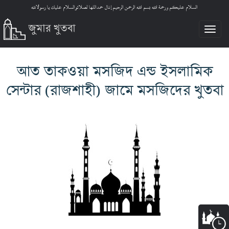
السلام عليكم ورحمة الله بسم الله الرحمن الرحيم إنال حمداللها لصلاتوالسلام عليك يا رسولالله
জুমার খুতবা
Tog
nav
আত তাকওয়া মসজিদ এন্ড ইসলামিক
সেন্টার (রাজশাহী) জামে মসজিদের খুতবা