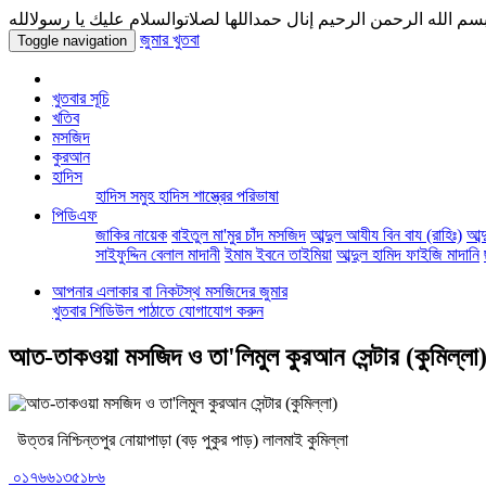
سم الله الرحمن الرحيم إنال حمداللها لصلاتوالسلام عليك يا رسولالله
জুমার খুতবা
Toggle navigation
খুতবার সূচি
খতিব
মসজিদ
কুরআন
হাদিস
হাদিস সমুহ
হাদিস শাস্ত্রের পরিভাষা
পিডিএফ
জাকির নায়েক
বাইতুল মা'মুর চাঁদ মসজিদ
আব্দুল আযীয বিন বায (রাহিঃ)
আব্
সাইফুদ্দিন বেলাল মাদানী
ইমাম ইবনে তাইমিয়া
আব্দুল হামিদ ফাইজি মাদানি
আপনার এলাকার বা নিকটস্থ মসজিদের জুমার
খুতবার শিডিউল পাঠাতে যোগাযোগ করুন
আত-তাকওয়া মসজিদ ও তা'লিমুল কুরআন সেন্টার (কুমিল্লা
উত্তর নিশ্চিন্তপুর নোয়াপাড়া (বড় পুকুর পাড়) লালমাই কুমিল্লা
০১৭৬৬১৩৫১৮৬