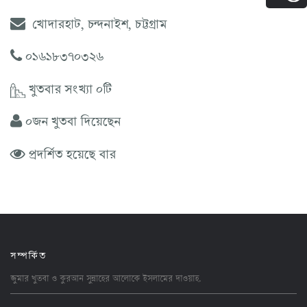
খোদারহাট, চন্দনাইশ, চট্টগ্রাম
০১৬১৮৩৭০৩২৬
খুতবার সংখ্যা ০টি
০জন খুতবা দিয়েছেন
প্রদর্শিত হয়েছে বার
সম্পর্কিত
জুমার খুতবা ও কুরআন সুন্নাহের আলোকে ইসলামের
দাওয়াহ
.