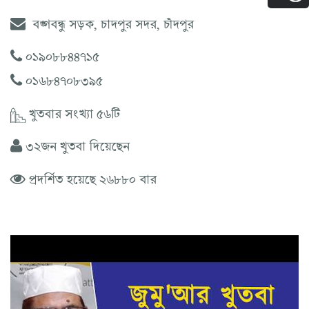
বঙ্গবন্ধু সড়ক, চাদপুর সদর, চাঁদপুর
০১৯০৮৮৪৪৭১৫
০১৬৮৪৭০৮৩৯৫
খুতবার সংখ্যা ৫৬টি
৩২জন খুতবা দিয়েছেন
প্রদর্শিত হয়েছে ২৬৮৮০ বার