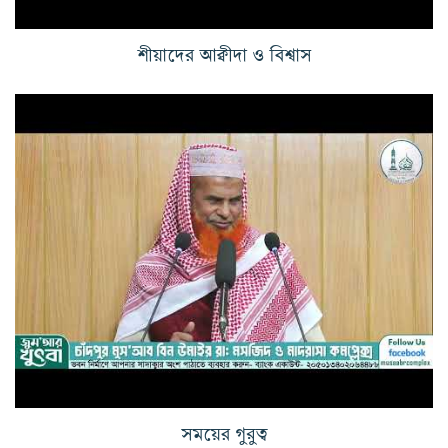
শীয়াদের আক্বীদা ও বিশ্বাস
সময়ের গুরুত্ব