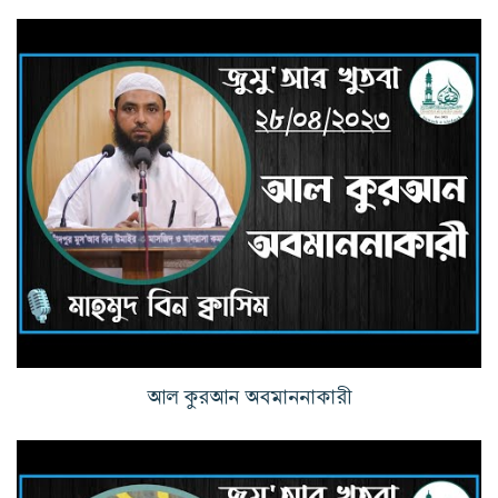
আল কুরআন অবমাননাকারী