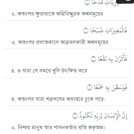
فَالْمُورِيَاتِ قَدْحًا ۝
২. অতঃপর ক্ষুরাঘাতে অগ্নিবিচ্ছুরক অশ্বসমূহের
فَالْمُغِيرَاتِ صُبْحًا ۝
৩. অতঃপর প্রভাতকালে আক্রমণকারী অশ্বসমূহের
فَأَثَرْنَ بِهِ نَقْعًا ۝
৪. ও যারা সে সময়ে ধুলি উৎক্ষিপ্ত করে
فَوَسَطْنَ بِهِ جَمْعًا ۝
৫. অতঃপর যারা শক্রদলের অভ্যন্তরে ঢুকে পড়ে-
إِنَّ الْإِنسَانَ لِرَبِّهِ لَكَنُودٌ ۝
৬. নিশ্চয় মানুষ তার পালনকর্তার প্রতি অকৃতজ্ঞ।