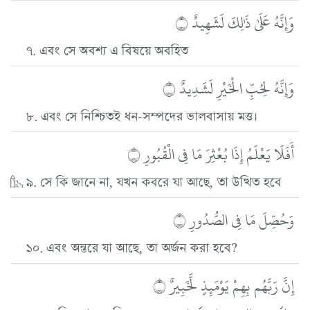
وَإِنَّهُ عَلَىٰ ذَٰلِكَ لَشَهِيدٌ ۝
৭. এবং সে অবশ্য এ বিষয়ে অবহিত
وَإِنَّهُ لِحُبِّ الْخَيْرِ لَشَدِيدٌ ۝
৮. এবং সে নিশ্চিতই ধন-সম্পদের ভালবাসায় মত্ত।
أَفَلَا يَعْلَمُ إِذَا بُعْثِرَ مَا فِي الْقُبُورِ ۝
৯. সে কি জানে না, যখন কবরে যা আছে, তা উত্থিত হবে
وَحُصِّلَ مَا فِي الصُّدُورِ ۝
১০. এবং অন্তরে যা আছে, তা অর্জন করা হবে?
إِنَّ رَبَّهُم بِهِمْ يَوْمَئِذٍ لَّخَبِيرٌ ۝