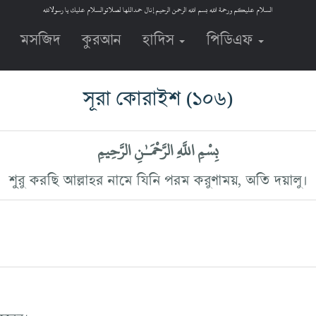
السلام عليكم ورحمة الله بسم الله الرحمن الرحيم إنال حمداللها لصلاتوالسلام عليك يا رسولالله
মসজিদ
কুরআন
হাদিস
পিডিএফ
সূরা কোরাইশ
(১০৬)
بِسْمِ اللَّهِ الرَّحْمَـٰنِ الرَّحِيمِ
শুরু করছি আল্লাহর নামে যিনি পরম করুণাময়, অতি দয়ালু।
সফরের।