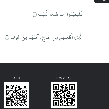
فَلْيَعْبُدُوا رَبَّ هَـٰذَا الْبَيْتِ ۝
الَّذِي أَطْعَمَهُم مِّن جُوعٍ وَآمَنَهُم مِّنْ خَوْفٍ ۝
অ্যাপ
ওয়েবসাইট