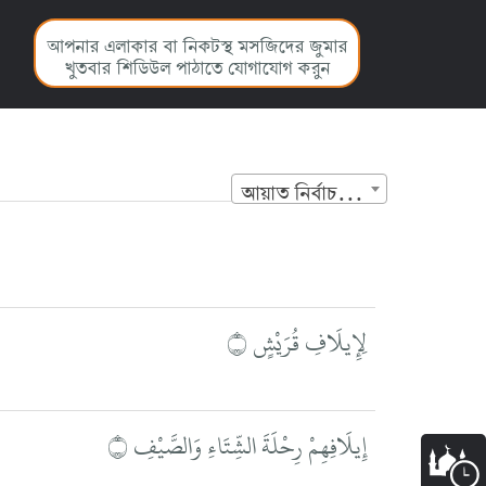
আপনার এলাকার বা নিকটস্থ মসজিদের জুমার
খুতবার শিডিউল পাঠাতে যোগাযোগ করুন
আয়াত নির্বাচন করুন
لِإِيلَافِ قُرَيْشٍ ۝
إِيلَافِهِمْ رِحْلَةَ الشِّتَاءِ وَالصَّيْفِ ۝