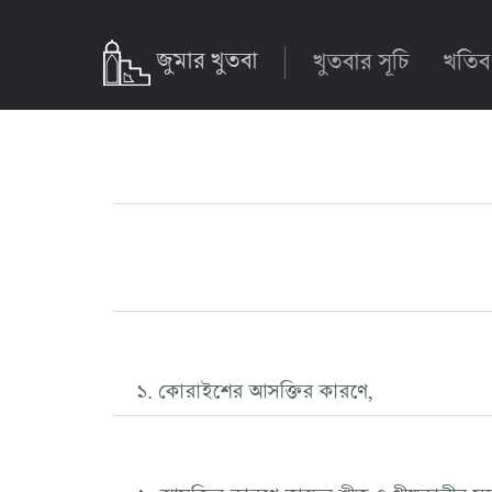
জুমার খুতবা
খুতবার সূচি
খতিব
১. কোরাইশের আসক্তির কারণে,
২. আসক্তির কারণে তাদের শীত ও গ্রীষ্মকালীন 