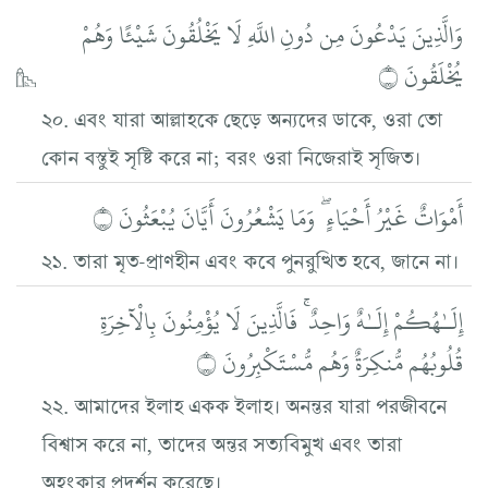
وَالَّذِينَ يَدْعُونَ مِن دُونِ اللَّهِ لَا يَخْلُقُونَ شَيْئًا وَهُمْ
يُخْلَقُونَ ۝
২০. এবং যারা আল্লাহকে ছেড়ে অন্যদের ডাকে, ওরা তো
কোন বস্তুই সৃষ্টি করে না; বরং ওরা নিজেরাই সৃজিত।
أَمْوَاتٌ غَيْرُ أَحْيَاءٍ ۖ وَمَا يَشْعُرُونَ أَيَّانَ يُبْعَثُونَ ۝
২১. তারা মৃত-প্রাণহীন এবং কবে পুনরুত্থিত হবে, জানে না।
إِلَـٰهُكُمْ إِلَـٰهٌ وَاحِدٌ ۚ فَالَّذِينَ لَا يُؤْمِنُونَ بِالْآخِرَةِ
قُلُوبُهُم مُّنكِرَةٌ وَهُم مُّسْتَكْبِرُونَ ۝
২২. আমাদের ইলাহ একক ইলাহ। অনন্তর যারা পরজীবনে
বিশ্বাস করে না, তাদের অন্তর সত্যবিমুখ এবং তারা
অহংকার প্রদর্শন করেছে।