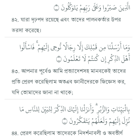
الَّذِينَ صَبَرُوا وَعَلَىٰ رَبِّهِمْ يَتَوَكَّلُونَ ۝
৪২. যারা দৃঢ়পদ রয়েছে এবং তাদের পালনকর্তার উপর
ভরসা করেছে।
وَمَا أَرْسَلْنَا مِن قَبْلِكَ إِلَّا رِجَالًا نُّوحِي إِلَيْهِمْ ۚ فَاسْأَلُوا
أَهْلَ الذِّكْرِ إِن كُنتُمْ لَا تَعْلَمُونَ ۝
৪৩. আপনার পূর্বেও আমি প্রত্যাদেশসহ মানবকেই তাদের
প্রতি প্রেরণ করেছিলাম অতএব জ্ঞানীদেরকে জিজ্ঞেস কর,
যদি তোমাদের জানা না থাকে;
بِالْبَيِّنَاتِ وَالزُّبُرِ ۗ وَأَنزَلْنَا إِلَيْكَ الذِّكْرَ لِتُبَيِّنَ لِلنَّاسِ مَا
نُزِّلَ إِلَيْهِمْ وَلَعَلَّهُمْ يَتَفَكَّرُونَ ۝
৪৪. প্রেরণ করেছিলাম তাদেরকে নিদর্শনাবলী ও অবতীর্ণ