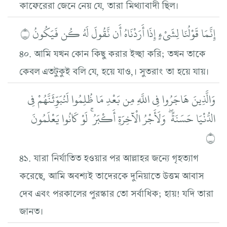
কাফেরেরা জেনে নেয় যে, তারা মিথ্যাবাদী ছিল।
إِنَّمَا قَوْلُنَا لِشَيْءٍ إِذَا أَرَدْنَاهُ أَن نَّقُولَ لَهُ كُن فَيَكُونُ ۝
৪০. আমি যখন কোন কিছু করার ইচ্ছা করি; তখন তাকে
কেবল এতটুকুই বলি যে, হয়ে যাও,। সুতরাং তা হয়ে যায়।
وَالَّذِينَ هَاجَرُوا فِي اللَّهِ مِن بَعْدِ مَا ظُلِمُوا لَنُبَوِّئَنَّهُمْ فِي
الدُّنْيَا حَسَنَةً ۖ وَلَأَجْرُ الْآخِرَةِ أَكْبَرُ ۚ لَوْ كَانُوا يَعْلَمُونَ
۝
৪১. যারা নির্যাতিত হওয়ার পর আল্লাহর জন্যে গৃহত্যাগ
করেছে, আমি অবশ্যই তাদেরকে দুনিয়াতে উত্তম আবাস
দেব এবং পরকালের পুরস্কার তো সর্বাধিক; হায়! যদি তারা
জানত।