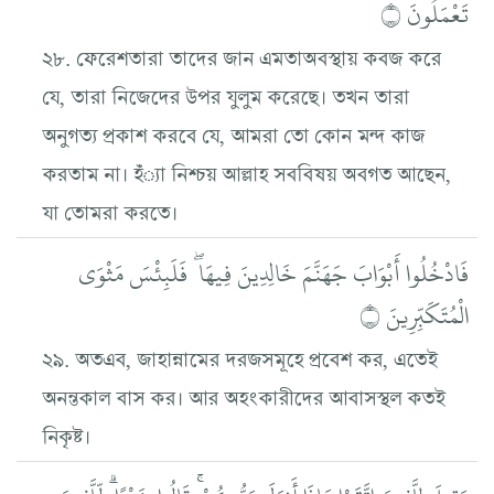
تَعْمَلُونَ ۝
২৮. ফেরেশতারা তাদের জান এমতাঅবস্থায় কবজ করে
যে, তারা নিজেদের উপর যুলুম করেছে। তখন তারা
অনুগত্য প্রকাশ করবে যে, আমরা তো কোন মন্দ কাজ
করতাম না। হঁ্যা নিশ্চয় আল্লাহ সববিষয় অবগত আছেন,
যা তোমরা করতে।
فَادْخُلُوا أَبْوَابَ جَهَنَّمَ خَالِدِينَ فِيهَا ۖ فَلَبِئْسَ مَثْوَى
الْمُتَكَبِّرِينَ ۝
২৯. অতএব, জাহান্নামের দরজসমূহে প্রবেশ কর, এতেই
অনন্তকাল বাস কর। আর অহংকারীদের আবাসস্থল কতই
নিকৃষ্ট।