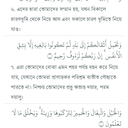
৬. এদের দ্বারা তোমাদের সম্মান হয়, যখন বিকালে
চারণভূমি থেকে নিয়ে আস এবং সকালে চারণ ভূমিতে নিয়ে
যাও।
وَتَحْمِلُ أَثْقَالَكُمْ إِلَىٰ بَلَدٍ لَّمْ تَكُونُوا بَالِغِيهِ إِلَّا بِشِقِّ
الْأَنفُسِ ۚ إِنَّ رَبَّكُمْ لَرَءُوفٌ رَّحِيمٌ ۝
৭. এরা তোমাদের বোঝা এমন শহর পর্যন্ত বহন করে নিয়ে
যায়, যেখানে তোমরা প্রাণান্তকর পরিশ্রম ব্যতীত পৌছাতে
পারতে না। নিশ্চয় তোমাদের প্রভু অত্যন্ত দয়াদ্র, পরম
দয়ালু।
وَالْخَيْلَ وَالْبِغَالَ وَالْحَمِيرَ لِتَرْكَبُوهَا وَزِينَةً ۚ وَيَخْلُقُ مَا لَا
تَعْلَمُونَ ۝