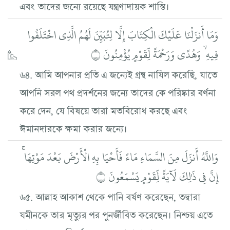
এবং তাদের জন্যে রয়েছে যন্ত্রণাদায়ক শাস্তি।
وَمَا أَنزَلْنَا عَلَيْكَ الْكِتَابَ إِلَّا لِتُبَيِّنَ لَهُمُ الَّذِي اخْتَلَفُوا
فِيهِ ۙ وَهُدًى وَرَحْمَةً لِّقَوْمٍ يُؤْمِنُونَ ۝
৬৪. আমি আপনার প্রতি এ জন্যেই গ্রন্থ নাযিল করেছি, যাতে
আপনি সরল পথ প্রদর্শনের জন্যে তাদের কে পরিষ্কার বর্ণনা
করে দেন, যে বিষয়ে তারা মতবিরোধ করছে এবং
ঈমানদারকে ক্ষমা করার জন্যে।
وَاللَّهُ أَنزَلَ مِنَ السَّمَاءِ مَاءً فَأَحْيَا بِهِ الْأَرْضَ بَعْدَ مَوْتِهَا ۚ
إِنَّ فِي ذَٰلِكَ لَآيَةً لِّقَوْمٍ يَسْمَعُونَ ۝
৬৫. আল্লাহ আকাশ থেকে পানি বর্ষণ করেছেন, তদ্বারা
যমীনকে তার মৃত্যুর পর পুনর্জীবিত করেছেন। নিশ্চয় এতে