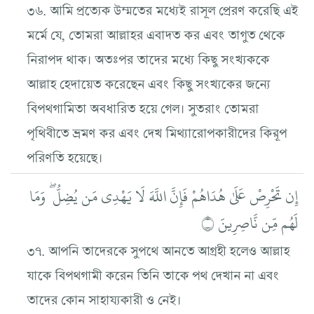
৩৬. আমি প্রত্যেক উম্মতের মধ্যেই রাসূল প্রেরণ করেছি এই
মর্মে যে, তোমরা আল্লাহর এবাদত কর এবং তাগুত থেকে
নিরাপদ থাক। অতঃপর তাদের মধ্যে কিছু সংখ্যককে
আল্লাহ হেদায়েত করেছেন এবং কিছু সংখ্যকের জন্যে
বিপথগামিতা অবধারিত হয়ে গেল। সুতরাং তোমরা
পৃথিবীতে ভ্রমণ কর এবং দেখ মিথ্যারোপকারীদের কিরূপ
পরিণতি হয়েছে।
إِن تَحْرِصْ عَلَىٰ هُدَاهُمْ فَإِنَّ اللَّهَ لَا يَهْدِي مَن يُضِلُّ ۖ وَمَا
لَهُم مِّن نَّاصِرِينَ ۝
৩৭. আপনি তাদেরকে সুপথে আনতে আগ্রহী হলেও আল্লাহ
যাকে বিপথগামী করেন তিনি তাকে পথ দেখান না এবং
তাদের কোন সাহায্যকারী ও নেই।