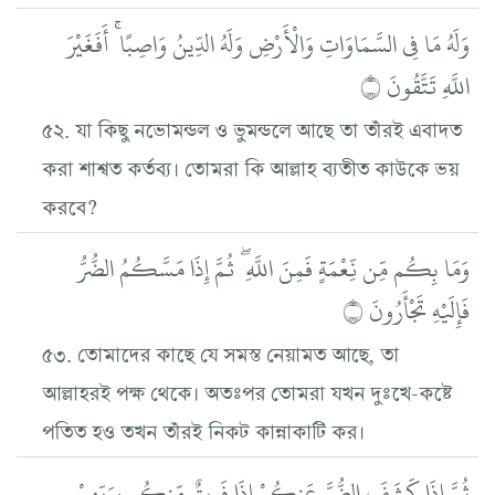
وَلَهُ مَا فِي السَّمَاوَاتِ وَالْأَرْضِ وَلَهُ الدِّينُ وَاصِبًا ۚ أَفَغَيْرَ
اللَّهِ تَتَّقُونَ ۝
৫২. যা কিছু নভোমন্ডল ও ভুমন্ডলে আছে তা তাঁরই এবাদত
করা শাশ্বত কর্তব্য। তোমরা কি আল্লাহ ব্যতীত কাউকে ভয়
করবে?
وَمَا بِكُم مِّن نِّعْمَةٍ فَمِنَ اللَّهِ ۖ ثُمَّ إِذَا مَسَّكُمُ الضُّرُّ
فَإِلَيْهِ تَجْأَرُونَ ۝
৫৩. তোমাদের কাছে যে সমস্ত নেয়ামত আছে, তা
আল্লাহরই পক্ষ থেকে। অতঃপর তোমরা যখন দুঃখে-কষ্টে
পতিত হও তখন তাঁরই নিকট কান্নাকাটি কর।
ثُمَّ إِذَا كَشَفَ الضُّرَّ عَنكُمْ إِذَا فَرِيقٌ مِّنكُم بِرَبِّهِمْ