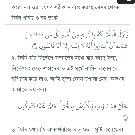
করো না। ওরা যেসব শরীক সাব্যস্ত করছে সেসব থেকে
তিনি পবিত্র ও বহু উর্ধ্বে।
يُنَزِّلُ الْمَلَائِكَةَ بِالرُّوحِ مِنْ أَمْرِهِ عَلَىٰ مَن يَشَاءُ مِنْ
عِبَادِهِ أَنْ أَنذِرُوا أَنَّهُ لَا إِلَـٰهَ إِلَّا أَنَا فَاتَّقُونِ ۝
২. তিনি স্বীয় নির্দেশে বান্দাদের মধ্যে যার কাছে ইচ্ছা,
নির্দেশসহ ফেরেশতাদেরকে এই মর্মে নাযিল করেন যে,
হুশিয়ার করে দাও, আমি ছাড়া কোন উপাস্য নেই। অতএব
আমাকে ভয় কর।
خَلَقَ السَّمَاوَاتِ وَالْأَرْضَ بِالْحَقِّ ۚ تَعَالَىٰ عَمَّا يُشْرِكُونَ
۝
৩. যিনি যথাবিধি আকাশরাজি ও ভূ-মন্ডল সৃষ্টি করেছেন।