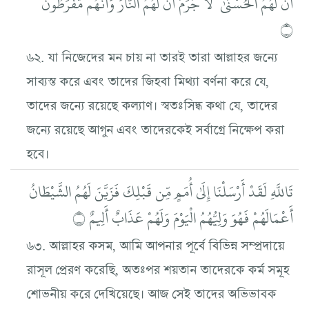
أَنَّ لَهُمُ الْحُسْنَىٰ ۖ لَا جَرَمَ أَنَّ لَهُمُ النَّارَ وَأَنَّهُم مُّفْرَطُونَ
۝
৬২. যা নিজেদের মন চায় না তারই তারা আল্লাহর জন্যে
সাব্যস্ত করে এবং তাদের জিহবা মিথ্যা বর্ণনা করে যে,
তাদের জন্যে রয়েছে কল্যাণ। স্বতঃসিদ্ধ কথা যে, তাদের
জন্যে রয়েছে আগুন এবং তাদেরকেই সর্বাগ্রে নিক্ষেপ করা
হবে।
تَاللَّهِ لَقَدْ أَرْسَلْنَا إِلَىٰ أُمَمٍ مِّن قَبْلِكَ فَزَيَّنَ لَهُمُ الشَّيْطَانُ
أَعْمَالَهُمْ فَهُوَ وَلِيُّهُمُ الْيَوْمَ وَلَهُمْ عَذَابٌ أَلِيمٌ ۝
৬৩. আল্লাহর কসম, আমি আপনার পূর্বে বিভিন্ন সম্প্রদায়ে
রাসূল প্রেরণ করেছি, অতঃপর শয়তান তাদেরকে কর্ম সমূহ
শোভনীয় করে দেখিয়েছে। আজ সেই তাদের অভিভাবক