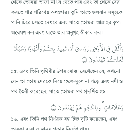
থেকে তোমরা তাজা মাংস খেতে পার এবং তা থেকে বের
করতে পার পরিধেয় অলঙ্কার। তুমি তাতে জলযান সমূহকে
পানি চিরে চলতে দেখবে এবং যাতে তোমরা আল্লাহর কৃপা
অন্বেষণ কর এবং যাতে তার অনুগ্রহ স্বীকার কর।
وَأَلْقَىٰ فِي الْأَرْضِ رَوَاسِيَ أَن تَمِيدَ بِكُمْ وَأَنْهَارًا وَسُبُلًا
لَّعَلَّكُمْ تَهْتَدُونَ ۝
১৫. এবং তিনি পৃথিবীর উপর বোঝা রেখেছেন যে, কখনো
যেন তা তোমাদেরকে নিয়ে হেলে-দুলে না পড়ে এবং নদী ও
পথ তৈরী করেছেন, যাতে তোমরা পথ প্রদর্শিত হও।
وَعَلَامَاتٍ ۚ وَبِالنَّجْمِ هُمْ يَهْتَدُونَ ۝
১৬. এবং তিনি পথ নির্ণয়ক বহু চিহ্ন সৃষ্টি করেছেন, এবং
তারকা দ্বারা ও মানুষ পথের নির্দেশ পায়।