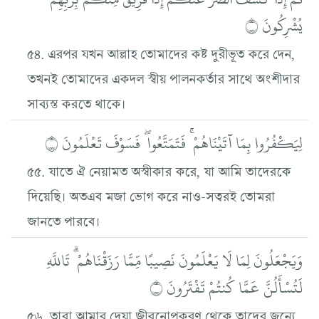
يُشْرِكُونَ ۝
৫৪. এরপর যখন আল্লাহ তোমাদের কষ্ট দুরীভূত করে দেন,
তখনই তোমাদের একদল স্বীয় পালনকর্তার সাথে অংশীদার
সাব্যস্ত করতে থাকে।
لِيَكْفُرُوا بِمَا آتَيْنَاهُمْ ۚ فَتَمَتَّعُوا ۖ فَسَوْفَ تَعْلَمُونَ ۝
৫৫. যাতে ঐ নেয়ামত অস্বীকার করে, যা আমি তাদেরকে
দিয়েছি। অতএব মজা ভোগ করে নাও-সত্বরই তোমরা
জানতে পারবে।
وَيَجْعَلُونَ لِمَا لَا يَعْلَمُونَ نَصِيبًا مِّمَّا رَزَقْنَاهُمْ ۗ تَاللَّهِ
لَتُسْأَلُنَّ عَمَّا كُنتُمْ تَفْتَرُونَ ۝
৫৬. তারা আমার দেয়া জীবনোপকরণ থেকে তাদের জন্যে