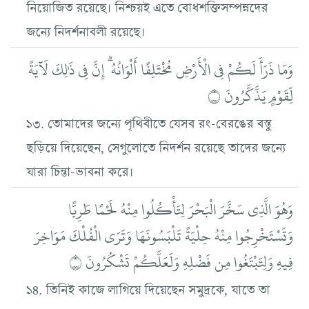
নিয়োজিত রয়েছে। নিশ্চয়ই এতে বোধশক্তিসম্পন্নদের
জন্যে নিদর্শনাবলী রয়েছে।
وَمَا ذَرَأَ لَكُمْ فِي الْأَرْضِ مُخْتَلِفًا أَلْوَانُهُ ۗ إِنَّ فِي ذَٰلِكَ لَآيَةً
لِّقَوْمٍ يَذَّكَّرُونَ ۝
১৩. তোমাদের জন্যে পৃথিবীতে যেসব রং-বেরঙের বস্তু
ছড়িয়ে দিয়েছেন, সেগুলোতে নিদর্শন রয়েছে তাদের জন্যে
যারা চিন্তা-ভাবনা করে।
وَهُوَ الَّذِي سَخَّرَ الْبَحْرَ لِتَأْكُلُوا مِنْهُ لَحْمًا طَرِيًّا
وَتَسْتَخْرِجُوا مِنْهُ حِلْيَةً تَلْبَسُونَهَا وَتَرَى الْفُلْكَ مَوَاخِرَ
فِيهِ وَلِتَبْتَغُوا مِن فَضْلِهِ وَلَعَلَّكُمْ تَشْكُرُونَ ۝
১৪. তিনিই কাজে লাগিয়ে দিয়েছেন সমুদ্রকে, যাতে তা