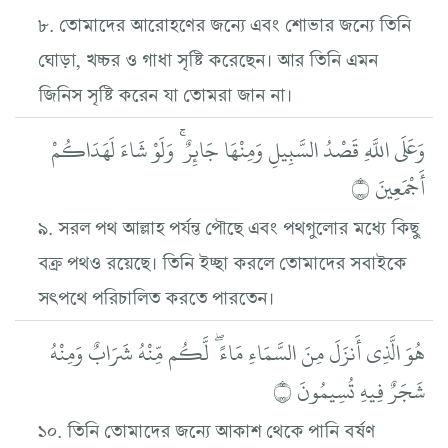
৮. তোমাদের আরোহণের জন্যে এবং শোভার জন্যে তিনি
ঘোড়া, খচ্চর ও গাধা সৃষ্টি করেছেন। আর তিনি এমন
জিনিস সৃষ্টি করেন যা তোমরা জান না।
وَعَلَى اللَّهِ قَصْدُ السَّبِيلِ وَمِنْهَا جَائِرٌ ۚ وَلَوْ شَاءَ لَهَدَاكُمْ
أَجْمَعِينَ ۝
৯. সরল পথ আল্লাহ পর্যন্ত পৌছে এবং পথগুলোর মধ্যে কিছু
বক্র পথও রয়েছে। তিনি ইচ্ছা করলে তোমাদের সবাইকে
সৎপথে পরিচালিত করতে পারতেন।
هُوَ الَّذِي أَنزَلَ مِنَ السَّمَاءِ مَاءً ۖ لَّكُم مِّنْهُ شَرَابٌ وَمِنْهُ
شَجَرٌ فِيهِ تُسِيمُونَ ۝
১০. তিনি তোমাদের জন্যে আকাশ থেকে পানি বর্ষণ