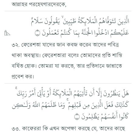
আল্লাহর পরহেযগারদেরকে,
الَّذِينَ تَتَوَفَّاهُمُ الْمَلَائِكَةُ طَيِّبِينَ ۙ يَقُولُونَ سَلَامٌ
عَلَيْكُمُ ادْخُلُوا الْجَنَّةَ بِمَا كُنتُمْ تَعْمَلُونَ ۝
৩২. ফেরেশতা যাদের জান কবজ করেন তাদের পবিত্র
থাকা অবস্থায়। ফেরেশতারা বলেঃ তোমাদের প্রতি শাস্তি
বর্ষিত হোক। তোমরা যা করতে, তার প্রতিদানে জান্নাতে
প্রবেশ কর।
هَلْ يَنظُرُونَ إِلَّا أَن تَأْتِيَهُمُ الْمَلَائِكَةُ أَوْ يَأْتِيَ أَمْرُ رَبِّكَ ۚ
كَذَٰلِكَ فَعَلَ الَّذِينَ مِن قَبْلِهِمْ ۚ وَمَا ظَلَمَهُمُ اللَّهُ وَلَـٰكِن
كَانُوا أَنفُسَهُمْ يَظْلِمُونَ ۝
৩৩. কাফেররা কি এখন অপেক্ষা করছে যে, তাদের কাছে