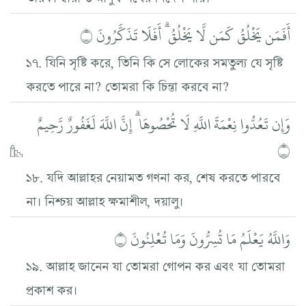
أَفَمَن يَخْلُقُ كَمَن لَّا يَخْلُقُ ۗ أَفَلَا تَذَكَّرُونَ ۝
১৭. যিনি সৃষ্টি করে, তিনি কি সে লোকের সমতুল্য যে সৃষ্টি
করতে পারে না? তোমরা কি চিন্তা করবে না?
وَإِن تَعُدُّوا نِعْمَةَ اللَّهِ لَا تُحْصُوهَا ۗ إِنَّ اللَّهَ لَغَفُورٌ رَّحِيمٌ
۝
১৮. যদি আল্লাহর নেয়ামত গণনা কর, শেষ করতে পারবে
না। নিশ্চয় আল্লাহ ক্ষমাশীল, দয়ালু।
وَاللَّهُ يَعْلَمُ مَا تُسِرُّونَ وَمَا تُعْلِنُونَ ۝
১৯. আল্লাহ জানেন যা তোমরা গোপন কর এবং যা তোমরা
প্রকাশ কর।