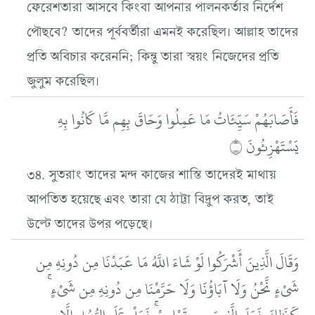
ফেরেশতারা আসবে কিংবা আপনার পালনকর্তার নির্দেশ
পৌছবে? তাদের পূর্ববর্তীরা এমনই করেছিল। আল্লাহ তাদের
প্রতি অবিচার করেননি; কিন্তু তারা স্বয়ং নিজেদের প্রতি
জুলুম করেছিল।
فَأَصَابَهُمْ سَيِّئَاتُ مَا عَمِلُوا وَحَاقَ بِهِم مَّا كَانُوا بِهِ
يَسْتَهْزِئُونَ ۝
৩৪. সুতরাং তাদের মন্দ কাজের শাস্তি তাদেরই মাথায়
আপতিত হয়েছে এবং তারা যে ঠাট্টা বিদ্রুপ করত, তাই
উল্টে তাদের উপর পড়েছে।
وَقَالَ الَّذِينَ أَشْرَكُوا لَوْ شَاءَ اللَّهُ مَا عَبَدْنَا مِن دُونِهِ مِن
شَيْءٍ نَّحْنُ وَلَا آبَاؤُنَا وَلَا حَرَّمْنَا مِن دُونِهِ مِن شَيْءٍ ۚ