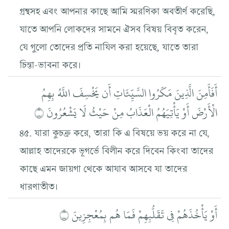
গ্রন্থসহ এবং আপনার কাছে আমি স্মরণিকা অবতীর্ণ করেছি,
যাতে আপনি লোকদের সামনে ঐসব বিষয় বিবৃত করেন,
যে গুলো তোদের প্রতি নাযিল করা হয়েছে, যাতে তারা
চিন্তা-ভাবনা করে।
أَفَأَمِنَ الَّذِينَ مَكَرُوا السَّيِّئَاتِ أَن يَخْسِفَ اللَّهُ بِهِمُ
الْأَرْضَ أَوْ يَأْتِيَهُمُ الْعَذَابُ مِنْ حَيْثُ لَا يَشْعُرُونَ ۝
৪৫. যারা কুচক্র করে, তারা কি এ বিষয়ে ভয় করে না যে,
আল্লাহ তাদেরকে ভূগর্ভে বিলীন করে দিবেন কিংবা তাদের
কাছে এমন জায়গা থেকে আযাব আসবে যা তাদের
ধারণাতীত।
أَوْ يَأْخُذَهُمْ فِي تَقَلُّبِهِمْ فَمَا هُم بِمُعْجِزِينَ ۝