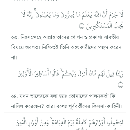
لَا جَرَمَ أَنَّ اللَّهَ يَعْلَمُ مَا يُسِرُّونَ وَمَا يُعْلِنُونَ ۚ إِنَّهُ لَا
يُحِبُّ الْمُسْتَكْبِرِينَ ۝
২৩. নিঃসন্দেহে আল্লাহ তাদের গোপন ও প্রকাশ্য যাবতীয়
বিষয়ে অবগত। নিশ্চিতই তিনি অহংকারীদের পছন্দ করেন
না।
وَإِذَا قِيلَ لَهُم مَّاذَا أَنزَلَ رَبُّكُمْ ۙ قَالُوا أَسَاطِيرُ الْأَوَّلِينَ
۝
২৪. যখন তাদেরকে বলা হয়ঃ তোমাদের পালনকর্তা কি
নাযিল করেছেন? তারা বলেঃ পূর্ববর্তীদের কিসসা-কাহিনী।
لِيَحْمِلُوا أَوْزَارَهُمْ كَامِلَةً يَوْمَ الْقِيَامَةِ ۙ وَمِنْ أَوْزَارِ الَّذِينَ