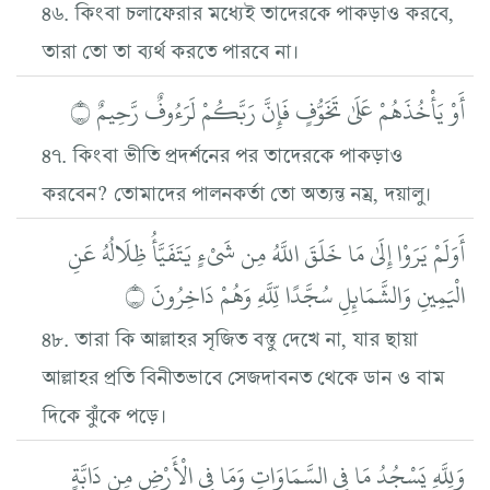
৪৬. কিংবা চলাফেরার মধ্যেই তাদেরকে পাকড়াও করবে,
তারা তো তা ব্যর্থ করতে পারবে না।
أَوْ يَأْخُذَهُمْ عَلَىٰ تَخَوُّفٍ فَإِنَّ رَبَّكُمْ لَرَءُوفٌ رَّحِيمٌ ۝
৪৭. কিংবা ভীতি প্রদর্শনের পর তাদেরকে পাকড়াও
করবেন? তোমাদের পালনকর্তা তো অত্যন্ত নম্র, দয়ালু।
أَوَلَمْ يَرَوْا إِلَىٰ مَا خَلَقَ اللَّهُ مِن شَيْءٍ يَتَفَيَّأُ ظِلَالُهُ عَنِ
الْيَمِينِ وَالشَّمَائِلِ سُجَّدًا لِّلَّهِ وَهُمْ دَاخِرُونَ ۝
৪৮. তারা কি আল্লাহর সৃজিত বস্তু দেখে না, যার ছায়া
আল্লাহর প্রতি বিনীতভাবে সেজদাবনত থেকে ডান ও বাম
দিকে ঝুঁকে পড়ে।
وَلِلَّهِ يَسْجُدُ مَا فِي السَّمَاوَاتِ وَمَا فِي الْأَرْضِ مِن دَابَّةٍ