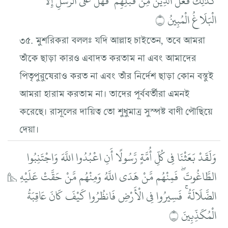
كَذَٰلِكَ فَعَلَ الَّذِينَ مِن قَبْلِهِمْ ۚ فَهَلْ عَلَى الرُّسُلِ إِلَّا
الْبَلَاغُ الْمُبِينُ ۝
৩৫. মুশরিকরা বললঃ যদি আল্লাহ চাইতেন, তবে আমরা
তাঁকে ছাড়া কারও এবাদত করতাম না এবং আমাদের
পিতৃপুরুষেরাও করত না এবং তাঁর নির্দেশ ছাড়া কোন বস্তুই
আমরা হারাম করতাম না। তাদের পূর্ববর্তীরা এমনই
করেছে। রাসূলের দায়িত্ব তো শুধুমাত্র সুস্পষ্ট বাণী পৌছিয়ে
দেয়া।
وَلَقَدْ بَعَثْنَا فِي كُلِّ أُمَّةٍ رَّسُولًا أَنِ اعْبُدُوا اللَّهَ وَاجْتَنِبُوا
الطَّاغُوتَ ۖ فَمِنْهُم مَّنْ هَدَى اللَّهُ وَمِنْهُم مَّنْ حَقَّتْ عَلَيْهِ
الضَّلَالَةُ ۚ فَسِيرُوا فِي الْأَرْضِ فَانظُرُوا كَيْفَ كَانَ عَاقِبَةُ
الْمُكَذِّبِينَ ۝