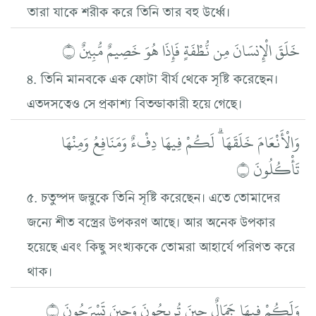
তারা যাকে শরীক করে তিনি তার বহু উর্ধ্বে।
خَلَقَ الْإِنسَانَ مِن نُّطْفَةٍ فَإِذَا هُوَ خَصِيمٌ مُّبِينٌ ۝
৪. তিনি মানবকে এক ফোটা বীর্য থেকে সৃষ্টি করেছেন।
এতদসত্বেও সে প্রকাশ্য বিতন্ডাকারী হয়ে গেছে।
وَالْأَنْعَامَ خَلَقَهَا ۗ لَكُمْ فِيهَا دِفْءٌ وَمَنَافِعُ وَمِنْهَا
تَأْكُلُونَ ۝
৫. চতুষ্পদ জন্তুকে তিনি সৃষ্টি করেছেন। এতে তোমাদের
জন্যে শীত বস্ত্রের উপকরণ আছে। আর অনেক উপকার
হয়েছে এবং কিছু সংখ্যককে তোমরা আহার্যে পরিণত করে
থাক।
وَلَكُمْ فِيهَا جَمَالٌ حِينَ تُرِيحُونَ وَحِينَ تَسْرَحُونَ ۝