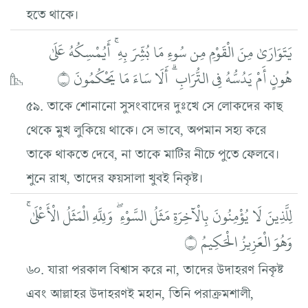
হতে থাকে।
يَتَوَارَىٰ مِنَ الْقَوْمِ مِن سُوءِ مَا بُشِّرَ بِهِ ۚ أَيُمْسِكُهُ عَلَىٰ
هُونٍ أَمْ يَدُسُّهُ فِي التُّرَابِ ۗ أَلَا سَاءَ مَا يَحْكُمُونَ ۝
৫৯. তাকে শোনানো সুসংবাদের দুঃখে সে লোকদের কাছ
থেকে মুখ লুকিয়ে থাকে। সে ভাবে, অপমান সহ্য করে
তাকে থাকতে দেবে, না তাকে মাটির নীচে পুতে ফেলবে।
শুনে রাখ, তাদের ফয়সালা খুবই নিকৃষ্ট।
لِلَّذِينَ لَا يُؤْمِنُونَ بِالْآخِرَةِ مَثَلُ السَّوْءِ ۖ وَلِلَّهِ الْمَثَلُ الْأَعْلَىٰ ۚ
وَهُوَ الْعَزِيزُ الْحَكِيمُ ۝
৬০. যারা পরকাল বিশ্বাস করে না, তাদের উদাহরণ নিকৃষ্ট
এবং আল্লাহর উদাহরণই মহান, তিনি পরাক্রমশালী,