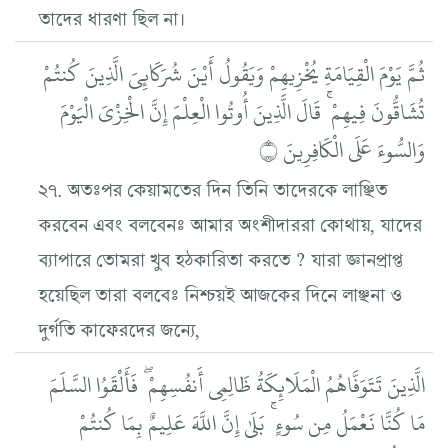
তাদের ধারণা ছিল না।
ثُمَّ يَوْمَ الْقِيَامَةِ يُخْزِيهِمْ وَيَقُولُ أَيْنَ شُرَكَائِيَ الَّذِينَ كُنتُمْ
تُشَاقُّونَ فِيهِمْ ۚ قَالَ الَّذِينَ أُوتُوا الْعِلْمَ إِنَّ الْخِزْيَ الْيَوْمَ
وَالسُّوءَ عَلَى الْكَافِرِينَ ۝
২৭. অতঃপর কেয়ামতের দিন তিনি তাদেরকে লাঞ্ছিত
করবেন এবং বলবেনঃ আমার অংশীদাররা কোথায়, যাদের
ব্যাপারে তোমরা খুব হঠকারিতা করতে ? যারা জ্ঞানপ্রাপ্ত
হয়েছিল তারা বলবেঃ নিশ্চয়ই আজকের দিনে লাঞ্ছনা ও
দুর্গতি কাফেরদের জন্যে,
الَّذِينَ تَتَوَفَّاهُمُ الْمَلَائِكَةُ ظَالِمِي أَنفُسِهِمْ ۖ فَأَلْقَوُا السَّلَمَ
مَا كُنَّا نَعْمَلُ مِن سُوءٍ ۚ بَلَىٰ إِنَّ اللَّهَ عَلِيمٌ بِمَا كُنتُمْ