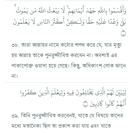
وَأَقْسَمُوا بِاللَّهِ جَهْدَ أَيْمَانِهِمْ ۙ لَا يَبْعَثُ اللَّهُ مَن يَمُوتُ ۚ
بَلَىٰ وَعْدًا عَلَيْهِ حَقًّا وَلَـٰكِنَّ أَكْثَرَ النَّاسِ لَا يَعْلَمُونَ
۝
৩৮. তারা আল্লাহর নামে কঠোর শপথ করে যে, যার মৃত্যু
হয় আল্লাহ তাকে পুনরুজ্জীবিত করবেন না। অবশ্যই এর
পাকাপোক্ত ওয়াদা হয়ে গেছে। কিন্তু, অধিকাংশ লোক জানে
না।
لِيُبَيِّنَ لَهُمُ الَّذِي يَخْتَلِفُونَ فِيهِ وَلِيَعْلَمَ الَّذِينَ كَفَرُوا
أَنَّهُمْ كَانُوا كَاذِبِينَ ۝
৩৯. তিনি পুনরুজ্জীবিত করবেনই, যাতে যে বিষয়ে তাদের
মধ্যে মতানৈক্য ছিল তা প্রকাশ করা যায় এবং যাতে