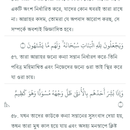
একটি অংশ নির্ধারিত করে, যাদের কোন খবরই তারা রাখে
না। আল্লাহর কসম, তোমরা যে অপবাদ আরোপ করছ, সে
সম্পর্কে অবশ্যই জিজ্ঞাসিত হবে।
وَيَجْعَلُونَ لِلَّهِ الْبَنَاتِ سُبْحَانَهُ ۙ وَلَهُم مَّا يَشْتَهُونَ ۝
৫৭. তারা আল্লাহর জন্যে কন্যা সন্তান নির্ধারণ করে-তিনি
পবিত্র মহিমান্বিত এবং নিজেদের জন্যে ওরা তাই স্থির করে
যা ওরা চায়।
وَإِذَا بُشِّرَ أَحَدُهُم بِالْأُنثَىٰ ظَلَّ وَجْهُهُ مُسْوَدًّا وَهُوَ كَظِيمٌ
۝
৫৮. যখন তাদের কাউকে কন্যা সন্তানের সুসংবাদ দেয়া হয়,
তখন তারা মুখ কাল হয়ে যায় এবং অসহ্য মনস্তাপে ক্লিষ্ট