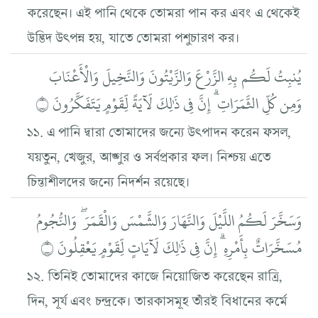
করেছেন। এই পানি থেকে তোমরা পান কর এবং এ থেকেই
উদ্ভিদ উৎপন্ন হয়, যাতে তোমরা পশুচারণ কর।
يُنبِتُ لَكُم بِهِ الزَّرْعَ وَالزَّيْتُونَ وَالنَّخِيلَ وَالْأَعْنَابَ
وَمِن كُلِّ الثَّمَرَاتِ ۗ إِنَّ فِي ذَٰلِكَ لَآيَةً لِّقَوْمٍ يَتَفَكَّرُونَ ۝
১১. এ পানি দ্বারা তোমাদের জন্যে উৎপাদন করেন ফসল,
যয়তুন, খেজুর, আঙ্গুর ও সর্বপ্রকার ফল। নিশ্চয় এতে
চিন্তাশীলদের জন্যে নিদর্শন রয়েছে।
وَسَخَّرَ لَكُمُ اللَّيْلَ وَالنَّهَارَ وَالشَّمْسَ وَالْقَمَرَ ۖ وَالنُّجُومُ
مُسَخَّرَاتٌ بِأَمْرِهِ ۗ إِنَّ فِي ذَٰلِكَ لَآيَاتٍ لِّقَوْمٍ يَعْقِلُونَ ۝
১২. তিনিই তোমাদের কাজে নিয়োজিত করেছেন রাত্রি,
দিন, সূর্য এবং চন্দ্রকে। তারকাসমূহ তাঁরই বিধানের কর্মে