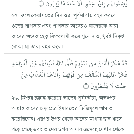
يُضِلُّونَهُم بِغَيْرِ عِلْمٍ ۗ أَلَا سَاءَ مَا يَزِرُونَ ۝
২৫. ফলে কেয়ামতের দিন ওরা পূর্ণমাত্রায় বহন করবে
ওদের পাপভার এবং পাপভার তাদেরও যাদেরকে তারা
তাদের অজ্ঞতাহেতু বিপথগামী করে শুনে নাও, খুবই নিকৃষ্ট
বোঝা যা তারা বহন করে।
قَدْ مَكَرَ الَّذِينَ مِن قَبْلِهِمْ فَأَتَى اللَّهُ بُنْيَانَهُم مِّنَ الْقَوَاعِدِ
فَخَرَّ عَلَيْهِمُ السَّقْفُ مِن فَوْقِهِمْ وَأَتَاهُمُ الْعَذَابُ مِنْ
حَيْثُ لَا يَشْعُرُونَ ۝
২৬. নিশ্চয় চক্রান্ত করেছে তাদের পূর্ববর্তীরা, অতঃপর
আল্লাহ তাদের চক্রান্তের ইমারতের ভিত্তিমূলে আঘাত
করেছিলেন। এরপর উপর থেকে তাদের মাথায় ছাদ ধ্বসে
পড়ে গেছে এবং তাদের উপর আযাব এসেছে যেখান থেকে