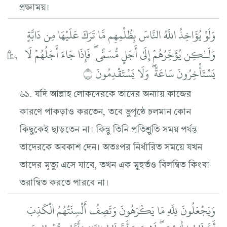
প্রজ্ঞাময়।
وَلَوْ يُؤَاخِذُ اللَّهُ النَّاسَ بِظُلْمِهِم مَّا تَرَكَ عَلَيْهَا مِن دَابَّةٍ
وَلَـٰكِن يُؤَخِّرُهُمْ إِلَىٰ أَجَلٍ مُّسَمًّى ۖ فَإِذَا جَاءَ أَجَلُهُمْ لَا
يَسْتَأْخِرُونَ سَاعَةً ۖ وَلَا يَسْتَقْدِمُونَ ۝
৬১. যদি আল্লাহ লোকদেরকে তাদের অন্যায় কাজের
কারণে পাকড়াও করতেন, তবে ভুপৃষ্ঠে চলমান কোন
কিছুকেই ছাড়তেন না। কিন্তু তিনি প্রতিশ্রুতি সময় পর্যন্ত
তাদেরকে অবকাশ দেন। অতঃপর নির্ধারিত সময়ে যখন
তাদের মৃত্যু এসে যাবে, তখন এক মুহুর্তও বিলম্বিত কিংবা
তরাম্বিত করতে পারবে না।
وَيَجْعَلُونَ لِلَّهِ مَا يَكْرَهُونَ وَتَصِفُ أَلْسِنَتُهُمُ الْكَذِبَ