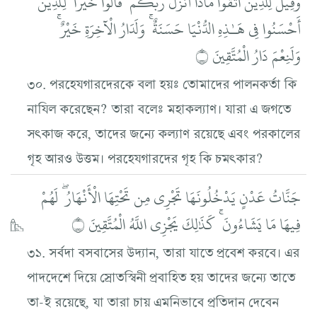
وَقِيلَ لِلَّذِينَ اتَّقَوْا مَاذَا أَنزَلَ رَبُّكُمْ ۚ قَالُوا خَيْرًا ۗ لِّلَّذِينَ
أَحْسَنُوا فِي هَـٰذِهِ الدُّنْيَا حَسَنَةٌ ۚ وَلَدَارُ الْآخِرَةِ خَيْرٌ ۚ
وَلَنِعْمَ دَارُ الْمُتَّقِينَ ۝
৩০. পরহেযগারদেরকে বলা হয়ঃ তোমাদের পালনকর্তা কি
নাযিল করেছেন? তারা বলেঃ মহাকল্যাণ। যারা এ জগতে
সৎকাজ করে, তাদের জন্যে কল্যাণ রয়েছে এবং পরকালের
গৃহ আরও উত্তম। পরহেযগারদের গৃহ কি চমৎকার?
جَنَّاتُ عَدْنٍ يَدْخُلُونَهَا تَجْرِي مِن تَحْتِهَا الْأَنْهَارُ ۖ لَهُمْ
فِيهَا مَا يَشَاءُونَ ۚ كَذَٰلِكَ يَجْزِي اللَّهُ الْمُتَّقِينَ ۝
৩১. সর্বদা বসবাসের উদ্যান, তারা যাতে প্রবেশ করবে। এর
পাদদেশে দিয়ে স্রোতস্বিনী প্রবাহিত হয় তাদের জন্যে তাতে
তা-ই রয়েছে, যা তারা চায় এমনিভাবে প্রতিদান দেবেন