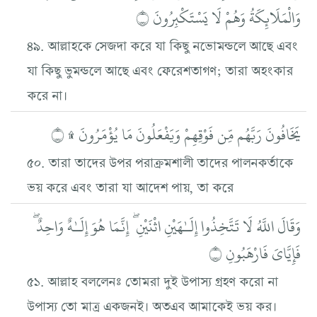
وَالْمَلَائِكَةُ وَهُمْ لَا يَسْتَكْبِرُونَ ۝
৪৯. আল্লাহকে সেজদা করে যা কিছু নভোমন্ডলে আছে এবং
যা কিছু ভুমন্ডলে আছে এবং ফেরেশতাগণ; তারা অহংকার
করে না।
يَخَافُونَ رَبَّهُم مِّن فَوْقِهِمْ وَيَفْعَلُونَ مَا يُؤْمَرُونَ ۩ ۝
৫০. তারা তাদের উপর পরাক্রমশালী তাদের পালনকর্তাকে
ভয় করে এবং তারা যা আদেশ পায়, তা করে
وَقَالَ اللَّهُ لَا تَتَّخِذُوا إِلَـٰهَيْنِ اثْنَيْنِ ۖ إِنَّمَا هُوَ إِلَـٰهٌ وَاحِدٌ ۖ
فَإِيَّايَ فَارْهَبُونِ ۝
৫১. আল্লাহ বললেনঃ তোমরা দুই উপাস্য গ্রহণ করো না
উপাস্য তো মাত্র একজনই। অতএব আমাকেই ভয় কর।