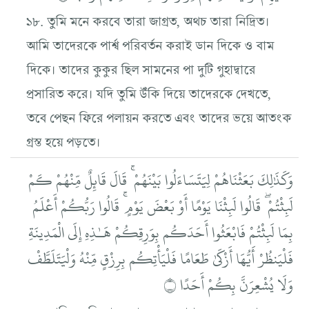
১৮. তুমি মনে করবে তারা জাগ্রত, অথচ তারা নিদ্রিত।
আমি তাদেরকে পার্শ্ব পরিবর্তন করাই ডান দিকে ও বাম
দিকে। তাদের কুকুর ছিল সামনের পা দুটি গুহাদ্বারে
প্রসারিত করে। যদি তুমি উঁকি দিয়ে তাদেরকে দেখতে,
তবে পেছন ফিরে পলায়ন করতে এবং তাদের ভয়ে আতংক
গ্রস্ত হয়ে পড়তে।
وَكَذَٰلِكَ بَعَثْنَاهُمْ لِيَتَسَاءَلُوا بَيْنَهُمْ ۚ قَالَ قَائِلٌ مِّنْهُمْ كَمْ
لَبِثْتُمْ ۖ قَالُوا لَبِثْنَا يَوْمًا أَوْ بَعْضَ يَوْمٍ ۚ قَالُوا رَبُّكُمْ أَعْلَمُ
بِمَا لَبِثْتُمْ فَابْعَثُوا أَحَدَكُم بِوَرِقِكُمْ هَـٰذِهِ إِلَى الْمَدِينَةِ
فَلْيَنظُرْ أَيُّهَا أَزْكَىٰ طَعَامًا فَلْيَأْتِكُم بِرِزْقٍ مِّنْهُ وَلْيَتَلَطَّفْ
وَلَا يُشْعِرَنَّ بِكُمْ أَحَدًا ۝