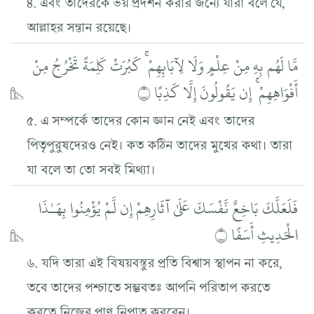
৪. এবং তাদেরকে ভয় প্রদর্শন করার জন্যে যারা বলে যে,
আল্লাহর সন্তান রয়েছে।
مَّا لَهُم بِهِ مِنْ عِلْمٍ وَلَا لِآبَائِهِمْ ۚ كَبُرَتْ كَلِمَةً تَخْرُجُ مِنْ
أَفْوَاهِهِمْ ۚ إِن يَقُولُونَ إِلَّا كَذِبًا ۝
৫. এ সম্পর্কে তাদের কোন জ্ঞান নেই এবং তাদের
পিতৃপুরুষদেরও নেই। কত কঠিন তাদের মুখের কথা। তারা
যা বলে তা তো সবই মিথ্যা।
فَلَعَلَّكَ بَاخِعٌ نَّفْسَكَ عَلَىٰ آثَارِهِمْ إِن لَّمْ يُؤْمِنُوا بِهَـٰذَا
الْحَدِيثِ أَسَفًا ۝
৬. যদি তারা এই বিষয়বস্তুর প্রতি বিশ্বাস স্থাপন না করে,
তবে তাদের পশ্চাতে সম্ভবতঃ আপনি পরিতাপ করতে
করতে নিজের প্রাণ নিপাত করবেন।