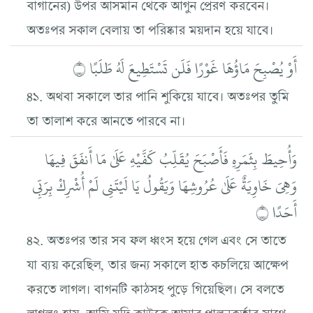
বাগানের) উপর আসমান থেকে আগুন প্রেরণ করবেন।
অতঃপর সকাল বেলায় তা পরিষ্কার ময়দান হয়ে যাবে।
أَوْ يُصْبِحَ مَاؤُهَا غَوْرًا فَلَن تَسْتَطِيعَ لَهُ طَلَبًا ۝
৪১. অথবা সকালে তার পানি শুকিয়ে যাবে। অতঃপর তুমি
তা তালাশ করে আনতে পারবে না।
وَأُحِيطَ بِثَمَرِهِ فَأَصْبَحَ يُقَلِّبُ كَفَّيْهِ عَلَىٰ مَا أَنفَقَ فِيهَا
وَهِيَ خَاوِيَةٌ عَلَىٰ عُرُوشِهَا وَيَقُولُ يَا لَيْتَنِي لَمْ أُشْرِكْ بِرَبِّي
أَحَدًا ۝
৪২. অতঃপর তার সব ফল ধ্বংস হয়ে গেল এবং সে তাতে
যা ব্যয় করেছিল, তার জন্য সকালে হাত কচলিয়ে আক্ষেপ
করতে লাগল। বাগনটি কাঠসহ পুড়ে গিয়েছিল। সে বলতে
লাগলঃ হায়, আমি যদি কাউকে আমার পালনকর্তার সাথে