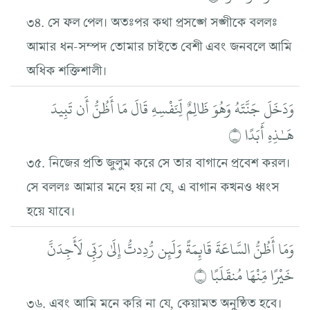
৩৪. সে ফল পেল। অতঃপর কথা প্রসঙ্গে সঙ্গীকে বললঃ
আমার ধন-সম্পদ তোমার চাইতে বেশী এবং জনবলে আমি
অধিক শক্তিশালী।
وَدَخَلَ جَنَّتَهُ وَهُوَ ظَالِمٌ لِّنَفْسِهِ قَالَ مَا أَظُنُّ أَن تَبِيدَ
هَـٰذِهِ أَبَدًا ۝
৩৫. নিজের প্রতি জুলুম করে সে তার বাগানে প্রবেশ করল।
সে বললঃ আমার মনে হয় না যে, এ বাগান কখনও ধ্বংস
হয়ে যাবে।
وَمَا أَظُنُّ السَّاعَةَ قَائِمَةً وَلَئِن رُّدِدتُّ إِلَىٰ رَبِّي لَأَجِدَنَّ
خَيْرًا مِّنْهَا مُنقَلَبًا ۝
৩৬. এবং আমি মনে করি না যে, কেয়ামত অনুষ্ঠিত হবে।