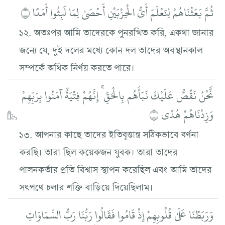
ثُمَّ بَعَثْنَاهُمْ لِنَعْلَمَ أَيُّ الْحِزْبَيْنِ أَحْصَىٰ لِمَا لَبِثُوا أَمَدًا ۝
১২. অতঃপর আমি তাদেরকে পুনরত্থিত করি, একথা জানার
জন্যে যে, দুই দলের মধ্যে কোন দল তাদের অবস্থানকাল
সম্পর্কে অধিক নির্ণয় করতে পারে।
نَّحْنُ نَقُصُّ عَلَيْكَ نَبَأَهُم بِالْحَقِّ ۚ إِنَّهُمْ فِتْيَةٌ آمَنُوا بِرَبِّهِمْ
وَزِدْنَاهُمْ هُدًى ۝
১৩. আপনার কাছে তাদের ইতিবৃত্তান্ত সঠিকভাবে বর্ণনা
করছি। তারা ছিল কয়েকজন যুবক। তারা তাদের
পালনকর্তার প্রতি বিশ্বাস স্থাপন করেছিল এবং আমি তাদের
সৎপথে চলার শক্তি বাড়িয়ে দিয়েছিলাম।
وَرَبَطْنَا عَلَىٰ قُلُوبِهِمْ إِذْ قَامُوا فَقَالُوا رَبُّنَا رَبُّ السَّمَاوَاتِ