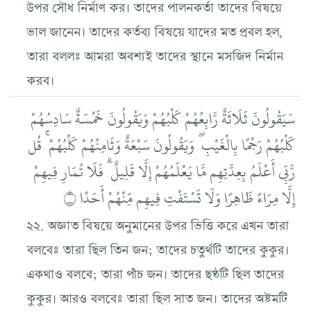
উপর সৌধ নির্মাণ কর। তাদের পালনকর্তা তাদের বিষয়ে
ভাল জানেন। তাদের কর্তব্য বিষয়ে যাদের মত প্রবল হল,
তারা বললঃ আমরা অবশ্যই তাদের স্থানে মসজিদ নির্মান
করব।
سَيَقُولُونَ ثَلَاثَةٌ رَّابِعُهُمْ كَلْبُهُمْ وَيَقُولُونَ خَمْسَةٌ سَادِسُهُمْ
كَلْبُهُمْ رَجْمًا بِالْغَيْبِ ۖ وَيَقُولُونَ سَبْعَةٌ وَثَامِنُهُمْ كَلْبُهُمْ ۚ قُل
رَّبِّي أَعْلَمُ بِعِدَّتِهِم مَّا يَعْلَمُهُمْ إِلَّا قَلِيلٌ ۗ فَلَا تُمَارِ فِيهِمْ
إِلَّا مِرَاءً ظَاهِرًا وَلَا تَسْتَفْتِ فِيهِم مِّنْهُمْ أَحَدًا ۝
২২. অজ্ঞাত বিষয়ে অনুমানের উপর ভিত্তি করে এখন তারা
বলবেঃ তারা ছিল তিন জন; তাদের চতুর্থটি তাদের কুকুর।
একথাও বলবে; তারা পাঁচ জন। তাদের ছষ্ঠটি ছিল তাদের
কুকুর। আরও বলবেঃ তারা ছিল সাত জন। তাদের অষ্টমটি