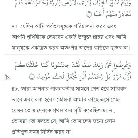
وَيَوْمَ نُسَيِّرُ الْجِبَالَ وَتَرَى الْأَرْضَ بَارِزَةً وَحَشَرْنَاهُمْ فَلَمْ
نُغَادِرْ مِنْهُمْ أَحَدًا ۝
৪৭. যেদিন আমি পর্বতসমূহকে পরিচালনা করব এবং
আপনি পৃথিবীকে দেখবেন একটি উম্মুক্ত প্রান্তর এবং আমি
মানুষকে একত্রিত করব অতঃপর তাদের কাউকে ছাড়ব না।
وَعُرِضُوا عَلَىٰ رَبِّكَ صَفًّا لَّقَدْ جِئْتُمُونَا كَمَا خَلَقْنَاكُمْ
أَوَّلَ مَرَّةٍ ۚ بَلْ زَعَمْتُمْ أَلَّن نَّجْعَلَ لَكُم مَّوْعِدًا ۝
৪৮. তারা আপনার পালনকর্তার সামনে পেশ হবে সারিবদ্ধ
ভাবে এবং বলা হবেঃ তোমরা আমার কাছে এসে গেছ;
যেমন তোমাদেরকে প্রথম বার সৃষ্টি করেছিলাম। না,
তোমরা তো বলতে যে, আমি তোমাদের জন্যে কোন
প্রতিশ্রুত সময় নির্দিষ্ট করব না।