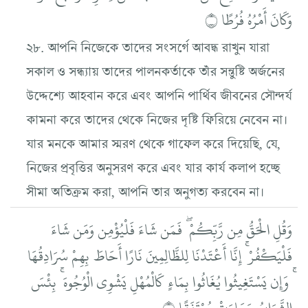
وَكَانَ أَمْرُهُ فُرُطًا ۝
২৮. আপনি নিজেকে তাদের সংসর্গে আবদ্ধ রাখুন যারা
সকাল ও সন্ধ্যায় তাদের পালনকর্তাকে তাঁর সন্তুষ্টি অর্জনের
উদ্দেশ্যে আহবান করে এবং আপনি পার্থিব জীবনের সৌন্দর্য
কামনা করে তাদের থেকে নিজের দৃষ্টি ফিরিয়ে নেবেন না।
যার মনকে আমার স্মরণ থেকে গাফেল করে দিয়েছি, যে,
নিজের প্রবৃত্তির অনুসরণ করে এবং যার কার্য কলাপ হচ্ছে
সীমা অতিক্রম করা, আপনি তার অনুগত্য করবেন না।
وَقُلِ الْحَقُّ مِن رَّبِّكُمْ ۖ فَمَن شَاءَ فَلْيُؤْمِن وَمَن شَاءَ
فَلْيَكْفُرْ ۚ إِنَّا أَعْتَدْنَا لِلظَّالِمِينَ نَارًا أَحَاطَ بِهِمْ سُرَادِقُهَا
ۚ وَإِن يَسْتَغِيثُوا يُغَاثُوا بِمَاءٍ كَالْمُهْلِ يَشْوِي الْوُجُوهَ ۚ بِئْسَ
الشَّرَابُ وَسَاءَتْ مُرْتَفَقًا ۝