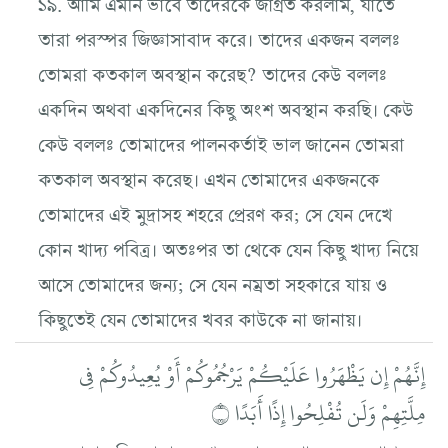
১৯. আমি এমনি ভাবে তাদেরকে জাগ্রত করলাম, যাতে
তারা পরস্পর জিজ্ঞাসাবাদ করে। তাদের একজন বললঃ
তোমরা কতকাল অবস্থান করেছ? তাদের কেউ বললঃ
একদিন অথবা একদিনের কিছু অংশ অবস্থান করছি। কেউ
কেউ বললঃ তোমাদের পালনকর্তাই ভাল জানেন তোমরা
কতকাল অবস্থান করেছ। এখন তোমাদের একজনকে
তোমাদের এই মুদ্রাসহ শহরে প্রেরণ কর; সে যেন দেখে
কোন খাদ্য পবিত্র। অতঃপর তা থেকে যেন কিছু খাদ্য নিয়ে
আসে তোমাদের জন্য; সে যেন নম্রতা সহকারে যায় ও
কিছুতেই যেন তোমাদের খবর কাউকে না জানায়।
إِنَّهُمْ إِن يَظْهَرُوا عَلَيْكُمْ يَرْجُمُوكُمْ أَوْ يُعِيدُوكُمْ فِي
مِلَّتِهِمْ وَلَن تُفْلِحُوا إِذًا أَبَدًا ۝