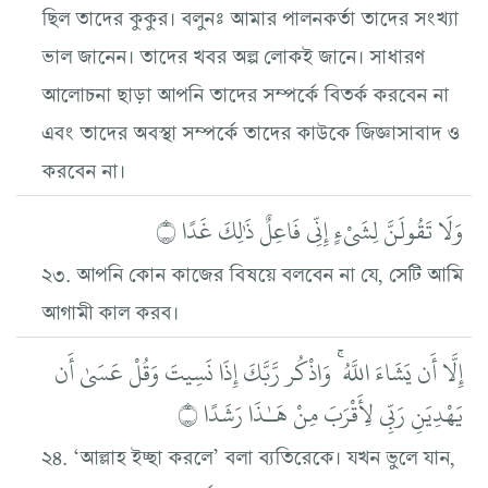
ছিল তাদের কুকুর। বলুনঃ আমার পালনকর্তা তাদের সংখ্যা
ভাল জানেন। তাদের খবর অল্প লোকই জানে। সাধারণ
আলোচনা ছাড়া আপনি তাদের সম্পর্কে বিতর্ক করবেন না
এবং তাদের অবস্থা সম্পর্কে তাদের কাউকে জিজ্ঞাসাবাদ ও
করবেন না।
وَلَا تَقُولَنَّ لِشَيْءٍ إِنِّي فَاعِلٌ ذَٰلِكَ غَدًا ۝
২৩. আপনি কোন কাজের বিষয়ে বলবেন না যে, সেটি আমি
আগামী কাল করব।
إِلَّا أَن يَشَاءَ اللَّهُ ۚ وَاذْكُر رَّبَّكَ إِذَا نَسِيتَ وَقُلْ عَسَىٰ أَن
يَهْدِيَنِ رَبِّي لِأَقْرَبَ مِنْ هَـٰذَا رَشَدًا ۝
২৪. ‘আল্লাহ ইচ্ছা করলে’ বলা ব্যতিরেকে। যখন ভুলে যান,