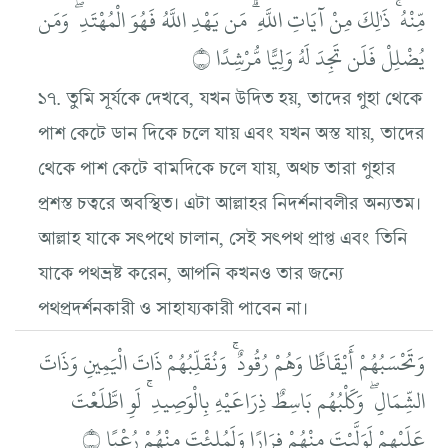
مِّنْهُ ۚ ذَٰلِكَ مِنْ آيَاتِ اللَّهِ ۗ مَن يَهْدِ اللَّهُ فَهُوَ الْمُهْتَدِ ۖ وَمَن
يُضْلِلْ فَلَن تَجِدَ لَهُ وَلِيًّا مُّرْشِدًا ۝
১৭. তুমি সূর্যকে দেখবে, যখন উদিত হয়, তাদের গুহা থেকে
পাশ কেটে ডান দিকে চলে যায় এবং যখন অস্ত যায়, তাদের
থেকে পাশ কেটে বামদিকে চলে যায়, অথচ তারা গুহার
প্রশস্ত চত্বরে অবস্থিত। এটা আল্লাহর নিদর্শনাবলীর অন্যতম।
আল্লাহ যাকে সৎপথে চালান, সেই সৎপথ প্রাপ্ত এবং তিনি
যাকে পথভ্রষ্ট করেন, আপনি কখনও তার জন্যে
পথপ্রদর্শনকারী ও সাহায্যকারী পাবেন না।
وَتَحْسَبُهُمْ أَيْقَاظًا وَهُمْ رُقُودٌ ۚ وَنُقَلِّبُهُمْ ذَاتَ الْيَمِينِ وَذَاتَ
الشِّمَالِ ۖ وَكَلْبُهُم بَاسِطٌ ذِرَاعَيْهِ بِالْوَصِيدِ ۚ لَوِ اطَّلَعْتَ
عَلَيْهِمْ لَوَلَّيْتَ مِنْهُمْ فِرَارًا وَلَمُلِئْتَ مِنْهُمْ رُعْبًا ۝