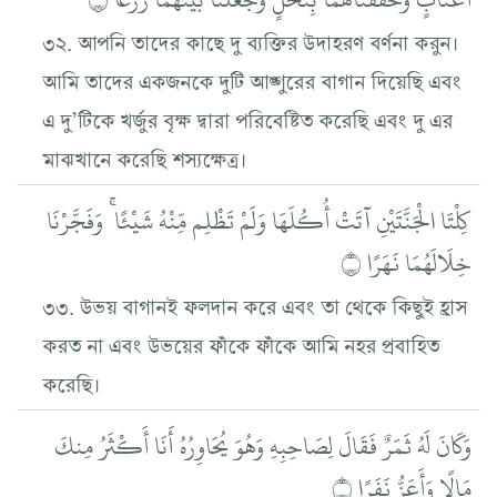
৩২. আপনি তাদের কাছে দু ব্যক্তির উদাহরণ বর্ণনা করুন।
আমি তাদের একজনকে দুটি আঙ্গুরের বাগান দিয়েছি এবং
এ দু’টিকে খর্জুর বৃক্ষ দ্বারা পরিবেষ্টিত করেছি এবং দু এর
মাঝখানে করেছি শস্যক্ষেত্র।
كِلْتَا الْجَنَّتَيْنِ آتَتْ أُكُلَهَا وَلَمْ تَظْلِم مِّنْهُ شَيْئًا ۚ وَفَجَّرْنَا
خِلَالَهُمَا نَهَرًا ۝
৩৩. উভয় বাগানই ফলদান করে এবং তা থেকে কিছুই হ্রাস
করত না এবং উভয়ের ফাঁকে ফাঁকে আমি নহর প্রবাহিত
করেছি।
وَكَانَ لَهُ ثَمَرٌ فَقَالَ لِصَاحِبِهِ وَهُوَ يُحَاوِرُهُ أَنَا أَكْثَرُ مِنكَ
مَالًا وَأَعَزُّ نَفَرًا ۝