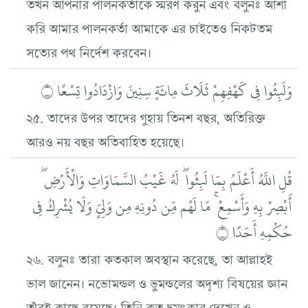
তখন আপনার পালনকর্তাকে স্মরণ করুন এবং বলুনঃ আশা
করি আমার পালনকর্তা আমাকে এর চাইতেও নিকটতম
সত্যের পথ নির্দেশ করবেন।
وَلَبِثُوا فِي كَهْفِهِمْ ثَلَاثَ مِائَةٍ سِنِينَ وَازْدَادُوا تِسْعًا ۝
২৫. তাদের উপর তাদের গুহায় তিনশ বছর, অতিরিক্ত
আরও নয় বছর অতিবাহিত হয়েছে।
قُلِ اللَّهُ أَعْلَمُ بِمَا لَبِثُوا ۖ لَهُ غَيْبُ السَّمَاوَاتِ وَالْأَرْضِ ۖ
أَبْصِرْ بِهِ وَأَسْمِعْ ۚ مَا لَهُم مِّن دُونِهِ مِن وَلِيٍّ وَلَا يُشْرِكُ فِي
حُكْمِهِ أَحَدًا ۝
২৬. বলুনঃ তারা কতকাল অবস্থান করেছে, তা আল্লাহই
ভাল জানেন। নভোমন্ডল ও ভুমন্ডলের অদৃশ্য বিষয়ের জ্ঞান
তাঁরই কাছে রয়েছে। তিনি কত চমৎকার দেখেন ও