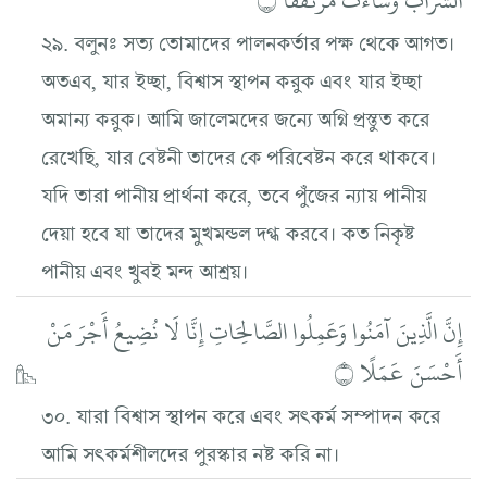
২৯. বলুনঃ সত্য তোমাদের পালনকর্তার পক্ষ থেকে আগত।
অতএব, যার ইচ্ছা, বিশ্বাস স্থাপন করুক এবং যার ইচ্ছা
অমান্য করুক। আমি জালেমদের জন্যে অগ্নি প্রস্তুত করে
রেখেছি, যার বেষ্টনী তাদের কে পরিবেষ্টন করে থাকবে।
যদি তারা পানীয় প্রার্থনা করে, তবে পুঁজের ন্যায় পানীয়
দেয়া হবে যা তাদের মুখমন্ডল দগ্ধ করবে। কত নিকৃষ্ট
পানীয় এবং খুবই মন্দ আশ্রয়।
إِنَّ الَّذِينَ آمَنُوا وَعَمِلُوا الصَّالِحَاتِ إِنَّا لَا نُضِيعُ أَجْرَ مَنْ
أَحْسَنَ عَمَلًا ۝
৩০. যারা বিশ্বাস স্থাপন করে এবং সৎকর্ম সম্পাদন করে
আমি সৎকর্মশীলদের পুরস্কার নষ্ট করি না।