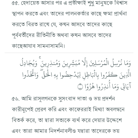
৫৫. হেদায়েত আসার পর এ প্রতীক্ষাই শুধু মানুষকে বিশ্বাস
স্থাপন করতে এবং তাদের পালনকর্তার কাছে ক্ষমা প্রার্থনা
করতে বিরত রাখে যে, কখন আসবে তাদের কাছে
পূর্ববর্তীদের রীতিনীতি অথবা কখন আসবে তাদের
কাছেআযাব সামনাসামনি।
وَمَا نُرْسِلُ الْمُرْسَلِينَ إِلَّا مُبَشِّرِينَ وَمُنذِرِينَ ۚ وَيُجَادِلُ
الَّذِينَ كَفَرُوا بِالْبَاطِلِ لِيُدْحِضُوا بِهِ الْحَقَّ ۖ وَاتَّخَذُوا
آيَاتِي وَمَا أُنذِرُوا هُزُوًا ۝
৫৬. আমি রাসূলগনকে সুসংবাদ দাতা ও ভয় প্রদর্শন
কারীরূপেই প্রেরণ করি এবং কাফেররাই মিথ্যা অবলম্বনে
বিতর্ক করে, তা দ্বারা সত্যকে ব্যর্থ করে দেয়ার উদ্দেশে
এবং তারা আমার নিদর্শনাবলীও যদ্বারা তাদেরকে ভয়