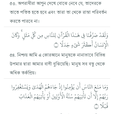
৫৩. অপরাধীরা আগুন দেখে বোঝে নেবে যে, তাদেরকে
তাতে পতিত হতে হবে এবং তারা তা থেকে রাস্তা পরিবর্তন
করতে পারবে না।
وَلَقَدْ صَرَّفْنَا فِي هَـٰذَا الْقُرْآنِ لِلنَّاسِ مِن كُلِّ مَثَلٍ ۚ وَكَانَ
الْإِنسَانُ أَكْثَرَ شَيْءٍ جَدَلًا ۝
৫৪. নিশ্চয় আমি এ কোরআনে মানুষকে নানাভাবে বিভিন্ন
উপমার দ্বারা আমার বাণী বুঝিয়েছি। মানুষ সব বস্তু থেকে
অধিক তর্কপ্রিয়।
وَمَا مَنَعَ النَّاسَ أَن يُؤْمِنُوا إِذْ جَاءَهُمُ الْهُدَىٰ وَيَسْتَغْفِرُوا
رَبَّهُمْ إِلَّا أَن تَأْتِيَهُمْ سُنَّةُ الْأَوَّلِينَ أَوْ يَأْتِيَهُمُ الْعَذَابُ
قُبُلًا ۝