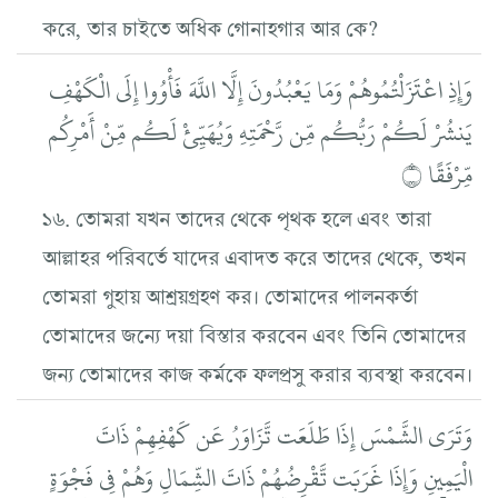
করে, তার চাইতে অধিক গোনাহগার আর কে?
وَإِذِ اعْتَزَلْتُمُوهُمْ وَمَا يَعْبُدُونَ إِلَّا اللَّهَ فَأْوُوا إِلَى الْكَهْفِ
يَنشُرْ لَكُمْ رَبُّكُم مِّن رَّحْمَتِهِ وَيُهَيِّئْ لَكُم مِّنْ أَمْرِكُم
مِّرْفَقًا ۝
১৬. তোমরা যখন তাদের থেকে পৃথক হলে এবং তারা
আল্লাহর পরিবর্তে যাদের এবাদত করে তাদের থেকে, তখন
তোমরা গুহায় আশ্রয়গ্রহণ কর। তোমাদের পালনকর্তা
তোমাদের জন্যে দয়া বিস্তার করবেন এবং তিনি তোমাদের
জন্য তোমাদের কাজ কর্মকে ফলপ্রসু করার ব্যবস্থা করবেন।
وَتَرَى الشَّمْسَ إِذَا طَلَعَت تَّزَاوَرُ عَن كَهْفِهِمْ ذَاتَ
الْيَمِينِ وَإِذَا غَرَبَت تَّقْرِضُهُمْ ذَاتَ الشِّمَالِ وَهُمْ فِي فَجْوَةٍ