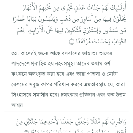
أُولَـٰئِكَ لَهُمْ جَنَّاتُ عَدْنٍ تَجْرِي مِن تَحْتِهِمُ الْأَنْهَارُ
يُحَلَّوْنَ فِيهَا مِنْ أَسَاوِرَ مِن ذَهَبٍ وَيَلْبَسُونَ ثِيَابًا خُضْرًا
مِّن سُندُسٍ وَإِسْتَبْرَقٍ مُّتَّكِئِينَ فِيهَا عَلَى الْأَرَائِكِ ۚ نِعْمَ
الثَّوَابُ وَحَسُنَتْ مُرْتَفَقًا ۝
৩১. তাদেরই জন্যে আছে বসবাসের জান্নাত। তাদের
পাদদেশে প্রবাহিত হয় নহরসমূহ। তাদের তথায় স্বর্ণ-
কংকনে অলংকৃত করা হবে এবং তারা পাতলা ও মোটা
রেশমের সবুজ কাপর পরিধান করবে এমতাবস্থায় যে, তারা
সিংহাসনে সমাসীন হবে। চমৎকার প্রতিদান এবং কত উত্তম
আশ্রয়।
وَاضْرِبْ لَهُم مَّثَلًا رَّجُلَيْنِ جَعَلْنَا لِأَحَدِهِمَا جَنَّتَيْنِ مِنْ
أَعْنَابٍ وَحَفَفْنَاهُمَا بِنَخْلٍ وَجَعَلْنَا بَيْنَهُمَا زَرْعًا ۝