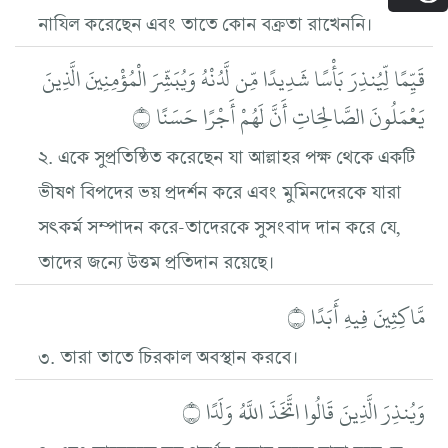
নাযিল করেছেন এবং তাতে কোন বক্রতা রাখেননি।
قَيِّمًا لِّيُنذِرَ بَأْسًا شَدِيدًا مِّن لَّدُنْهُ وَيُبَشِّرَ الْمُؤْمِنِينَ الَّذِينَ
يَعْمَلُونَ الصَّالِحَاتِ أَنَّ لَهُمْ أَجْرًا حَسَنًا ۝
২. একে সুপ্রতিষ্ঠিত করেছেন যা আল্লাহর পক্ষ থেকে একটি
ভীষণ বিপদের ভয় প্রদর্শন করে এবং মুমিনদেরকে যারা
সৎকর্ম সম্পাদন করে-তাদেরকে সুসংবাদ দান করে যে,
তাদের জন্যে উত্তম প্রতিদান রয়েছে।
مَّاكِثِينَ فِيهِ أَبَدًا ۝
৩. তারা তাতে চিরকাল অবস্থান করবে।
وَيُنذِرَ الَّذِينَ قَالُوا اتَّخَذَ اللَّهُ وَلَدًا ۝