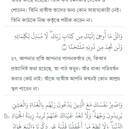
শোনেন। তিনি ব্যতীত তাদের জন্য কোন সাহায্যকারী নেই।
তিনি কাউকে নিজ কর্তৃত্বে শরীক করেন না।
وَاتْلُ مَا أُوحِيَ إِلَيْكَ مِن كِتَابِ رَبِّكَ ۖ لَا مُبَدِّلَ لِكَلِمَاتِهِ
وَلَن تَجِدَ مِن دُونِهِ مُلْتَحَدًا ۝
২৭. আপনার প্রতি আপনার পালনকর্তার যে, কিতাব
প্রত্যাদিষ্ট করা হয়েছে, তা পাঠ করুন। তাঁর বাক্য পরিবর্তন
করার কেউ নাই। তাঁকে ব্যতীত আপনি কখনই কোন আশ্রয়
স্থল পাবেন না।
وَاصْبِرْ نَفْسَكَ مَعَ الَّذِينَ يَدْعُونَ رَبَّهُم بِالْغَدَاةِ وَالْعَشِيِّ
يُرِيدُونَ وَجْهَهُ ۖ وَلَا تَعْدُ عَيْنَاكَ عَنْهُمْ تُرِيدُ زِينَةَ الْحَيَاةِ
الدُّنْيَا ۖ وَلَا تُطِعْ مَنْ أَغْفَلْنَا قَلْبَهُ عَن ذِكْرِنَا وَاتَّبَعَ هَوَاهُ