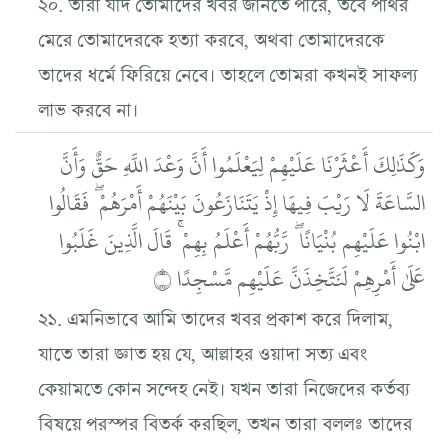
২০. তারা যদি তোমাদের খবর জানতে পারে, তবে পাথর
মেরে তোমাদেরকে হত্যা করবে, অথবা তোমাদেরকে
তাদের ধর্মে ফিরিয়ে নেবে। তাহলে তোমরা কখনই সাফল্য
লাভ করবে না।
وَكَذَٰلِكَ أَعْثَرْنَا عَلَيْهِمْ لِيَعْلَمُوا أَنَّ وَعْدَ اللَّهِ حَقٌّ وَأَنَّ
السَّاعَةَ لَا رَيْبَ فِيهَا إِذْ يَتَنَازَعُونَ بَيْنَهُمْ أَمْرَهُمْ ۖ فَقَالُوا
ابْنُوا عَلَيْهِم بُنْيَانًا ۖ رَّبُّهُمْ أَعْلَمُ بِهِمْ ۚ قَالَ الَّذِينَ غَلَبُوا
عَلَىٰ أَمْرِهِمْ لَنَتَّخِذَنَّ عَلَيْهِم مَّسْجِدًا ۝
২১. এমনিভাবে আমি তাদের খবর প্রকাশ করে দিলাম,
যাতে তারা জ্ঞাত হয় যে, আল্লাহর ওয়াদা সত্য এবং
কেয়ামতে কোন সন্দেহ নেই। যখন তারা নিজেদের কর্তব্য
বিষয়ে পরস্পর বিতর্ক করছিল, তখন তারা বললঃ তাদের