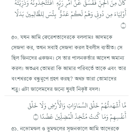
كَانَ مِنَ الْجِنِّ فَفَسَقَ عَنْ أَمْرِ رَبِّهِ ۗ أَفَتَتَّخِذُونَهُ وَذُرِّيَّتَهُ
أَوْلِيَاءَ مِن دُونِي وَهُمْ لَكُمْ عَدُوٌّ ۚ بِئْسَ لِلظَّالِمِينَ بَدَلًا
۝
৫০. যখন আমি ফেরেশতাদেরকে বললামঃ আদমকে
সেজদা কর, তখন সবাই সেজদা করল ইবলীস ব্যতীত। সে
ছিল জিনদের একজন। সে তার পালনকর্তার আদেশ অমান্য
করল। অতএব তোমরা কি আমার পরিবর্তে তাকে এবং তার
বংশধরকে বন্ধুরূপে গ্রহণ করছ? অথচ তারা তোমাদের
শত্রু। এটা জালেমদের জন্যে খুবই নিকৃষ্ট বদল।
مَّا أَشْهَدتُّهُمْ خَلْقَ السَّمَاوَاتِ وَالْأَرْضِ وَلَا خَلْقَ
أَنفُسِهِمْ وَمَا كُنتُ مُتَّخِذَ الْمُضِلِّينَ عَضُدًا ۝
৫১. নভোমন্ডল ও ভুমন্ডলের সৃজনকালে আমি তাদেরকে