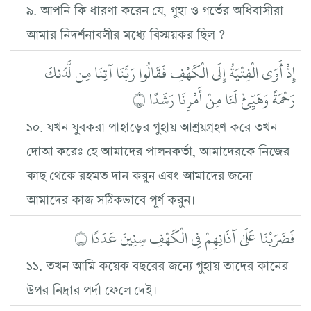
৯. আপনি কি ধারণা করেন যে, গুহা ও গর্তের অধিবাসীরা
আমার নিদর্শনাবলীর মধ্যে বিস্ময়কর ছিল ?
إِذْ أَوَى الْفِتْيَةُ إِلَى الْكَهْفِ فَقَالُوا رَبَّنَا آتِنَا مِن لَّدُنكَ
رَحْمَةً وَهَيِّئْ لَنَا مِنْ أَمْرِنَا رَشَدًا ۝
১০. যখন যুবকরা পাহাড়ের গুহায় আশ্রয়গ্রহণ করে তখন
দোআ করেঃ হে আমাদের পালনকর্তা, আমাদেরকে নিজের
কাছ থেকে রহমত দান করুন এবং আমাদের জন্যে
আমাদের কাজ সঠিকভাবে পূর্ণ করুন।
فَضَرَبْنَا عَلَىٰ آذَانِهِمْ فِي الْكَهْفِ سِنِينَ عَدَدًا ۝
১১. তখন আমি কয়েক বছরের জন্যে গুহায় তাদের কানের
উপর নিদ্রার পর্দা ফেলে দেই।