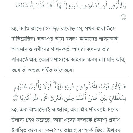
وَالْأَرْضِ لَن نَّدْعُوَ مِن دُونِهِ إِلَـٰهًا ۖ لَّقَدْ قُلْنَا إِذًا شَطَطًا
۝
১৪. আমি তাদের মন দৃঢ় করেছিলাম, যখন তারা উঠে
দাঁড়িয়েছিল। অতঃপর তারা বললঃ আমাদের পালনকর্তা
আসমান ও যমীনের পালনকর্তা আমরা কখনও তার
পরিবর্তে অন্য কোন উপাস্যকে আহবান করব না। যদি করি,
তবে তা অত্যন্ত গর্হিত কাজ হবে।
هَـٰؤُلَاءِ قَوْمُنَا اتَّخَذُوا مِن دُونِهِ آلِهَةً ۖ لَّوْلَا يَأْتُونَ عَلَيْهِم
بِسُلْطَانٍ بَيِّنٍ ۖ فَمَنْ أَظْلَمُ مِمَّنِ افْتَرَىٰ عَلَى اللَّهِ كَذِبًا ۝
১৫. এরা আমাদেরই স্ব-জাতি, এরা তাঁর পরিবর্তে অনেক
উপাস্য গ্রহণ করেছে। তারা এদের সম্পর্কে প্রকাশ্য প্রমাণ
উপস্থিত করে না কেন? যে আল্লাহ সম্পর্কে মিথ্যা উদ্ভাবন