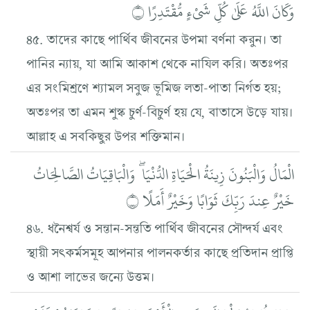
وَكَانَ اللَّهُ عَلَىٰ كُلِّ شَيْءٍ مُّقْتَدِرًا ۝
৪৫. তাদের কাছে পার্থিব জীবনের উপমা বর্ণনা করুন। তা
পানির ন্যায়, যা আমি আকাশ থেকে নাযিল করি। অতঃপর
এর সংমিশ্রণে শ্যামল সবুজ ভূমিজ লতা-পাতা নির্গত হয়;
অতঃপর তা এমন শুস্ক চুর্ণ-বিচুর্ণ হয় যে, বাতাসে উড়ে যায়।
আল্লাহ এ সবকিছুর উপর শক্তিমান।
الْمَالُ وَالْبَنُونَ زِينَةُ الْحَيَاةِ الدُّنْيَا ۖ وَالْبَاقِيَاتُ الصَّالِحَاتُ
خَيْرٌ عِندَ رَبِّكَ ثَوَابًا وَخَيْرٌ أَمَلًا ۝
৪৬. ধনৈশ্বর্য ও সন্তান-সন্ততি পার্থিব জীবনের সৌন্দর্য এবং
স্থায়ী সৎকর্মসমূহ আপনার পালনকর্তার কাছে প্রতিদান প্রাপ্তি
ও আশা লাভের জন্যে উত্তম।