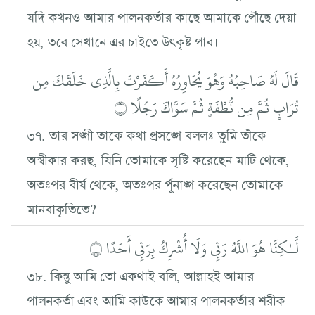
যদি কখনও আমার পালনকর্তার কাছে আমাকে পৌঁছে দেয়া
হয়, তবে সেখানে এর চাইতে উৎকৃষ্ট পাব।
قَالَ لَهُ صَاحِبُهُ وَهُوَ يُحَاوِرُهُ أَكَفَرْتَ بِالَّذِي خَلَقَكَ مِن
تُرَابٍ ثُمَّ مِن نُّطْفَةٍ ثُمَّ سَوَّاكَ رَجُلًا ۝
৩৭. তার সঙ্গী তাকে কথা প্রসঙ্গে বললঃ তুমি তাঁকে
অস্বীকার করছ, যিনি তোমাকে সৃষ্টি করেছেন মাটি থেকে,
অতঃপর বীর্য থেকে, অতঃপর র্পূনাঙ্গ করেছেন তোমাকে
মানবাকৃতিতে?
لَّـٰكِنَّا هُوَ اللَّهُ رَبِّي وَلَا أُشْرِكُ بِرَبِّي أَحَدًا ۝
৩৮. কিন্তু আমি তো একথাই বলি, আল্লাহই আমার
পালনকর্তা এবং আমি কাউকে আমার পালনকর্তার শরীক