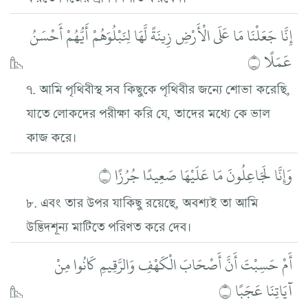
إِنَّا جَعَلْنَا مَا عَلَى الْأَرْضِ زِينَةً لَّهَا لِنَبْلُوَهُمْ أَيُّهُمْ أَحْسَنُ
عَمَلًا ۝
৭. আমি পৃথিবীস্থ সব কিছুকে পৃথিবীর জন্যে শোভা করেছি,
যাতে লোকদের পরীক্ষা করি যে, তাদের মধ্যে কে ভাল
কাজ করে।
وَإِنَّا لَجَاعِلُونَ مَا عَلَيْهَا صَعِيدًا جُرُزًا ۝
৮. এবং তার উপর যাকিছু রয়েছে, অবশ্যই তা আমি
উদ্ভিদশূন্য মাটিতে পরিণত করে দেব।
أَمْ حَسِبْتَ أَنَّ أَصْحَابَ الْكَهْفِ وَالرَّقِيمِ كَانُوا مِنْ
آيَاتِنَا عَجَبًا ۝