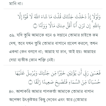
মানি না।
وَلَوْلَا إِذْ دَخَلْتَ جَنَّتَكَ قُلْتَ مَا شَاءَ اللَّهُ لَا قُوَّةَ إِلَّا
بِاللَّهِ ۚ إِن تَرَنِ أَنَا أَقَلَّ مِنكَ مَالًا وَوَلَدًا ۝
৩৯. যদি তুমি আমাকে ধনে ও সন্তানে তোমার চাইতে কম
দেখ, তবে যখন তুমি তোমার বাগানে প্রবেশ করলে, তখন
একথা কেন বললে না; আল্লাহ যা চান, তাই হয়। আল্লাহর
দেয়া ব্যতীত কোন শক্তি নেই।
فَعَسَىٰ رَبِّي أَن يُؤْتِيَنِ خَيْرًا مِّن جَنَّتِكَ وَيُرْسِلَ عَلَيْهَا
حُسْبَانًا مِّنَ السَّمَاءِ فَتُصْبِحَ صَعِيدًا زَلَقًا ۝
৪০. আশাকরি আমার পালকর্তা আমাকে তোমার বাগান
অপেক্ষা উৎকৃষ্টতর কিছু দেবেন এবং তার (তোমার