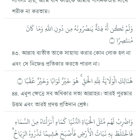
শরীক না করতাম।
وَلَمْ تَكُن لَّهُ فِئَةٌ يَنصُرُونَهُ مِن دُونِ اللَّهِ وَمَا كَانَ
مُنتَصِرًا ۝
৪৩. আল্লাহ ব্যতীত তাকে সাহায্য করার কোন লোক হল না
এবং সে নিজেও প্রতিকার করতে পারল না।
هُنَالِكَ الْوَلَايَةُ لِلَّهِ الْحَقِّ ۚ هُوَ خَيْرٌ ثَوَابًا وَخَيْرٌ عُقْبًا ۝
৪৪. এরূপ ক্ষেত্রে সব অধিকার সত্য আল্লাহর। তারই পুরস্কার
উত্তম এবং তারই প্রদত্ত প্রতিদান শ্রেষ্ঠ।
وَاضْرِبْ لَهُم مَّثَلَ الْحَيَاةِ الدُّنْيَا كَمَاءٍ أَنزَلْنَاهُ مِنَ السَّمَاءِ
فَاخْتَلَطَ بِهِ نَبَاتُ الْأَرْضِ فَأَصْبَحَ هَشِيمًا تَذْرُوهُ الرِّيَاحُ ۗ