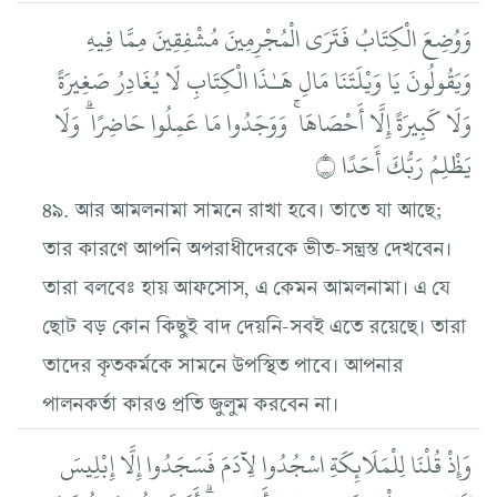
وَوُضِعَ الْكِتَابُ فَتَرَى الْمُجْرِمِينَ مُشْفِقِينَ مِمَّا فِيهِ
وَيَقُولُونَ يَا وَيْلَتَنَا مَالِ هَـٰذَا الْكِتَابِ لَا يُغَادِرُ صَغِيرَةً
وَلَا كَبِيرَةً إِلَّا أَحْصَاهَا ۚ وَوَجَدُوا مَا عَمِلُوا حَاضِرًا ۗ وَلَا
يَظْلِمُ رَبُّكَ أَحَدًا ۝
৪৯. আর আমলনামা সামনে রাখা হবে। তাতে যা আছে;
তার কারণে আপনি অপরাধীদেরকে ভীত-সন্ত্রস্ত দেখবেন।
তারা বলবেঃ হায় আফসোস, এ কেমন আমলনামা। এ যে
ছোট বড় কোন কিছুই বাদ দেয়নি-সবই এতে রয়েছে। তারা
তাদের কৃতকর্মকে সামনে উপস্থিত পাবে। আপনার
পালনকর্তা কারও প্রতি জুলুম করবেন না।
وَإِذْ قُلْنَا لِلْمَلَائِكَةِ اسْجُدُوا لِآدَمَ فَسَجَدُوا إِلَّا إِبْلِيسَ