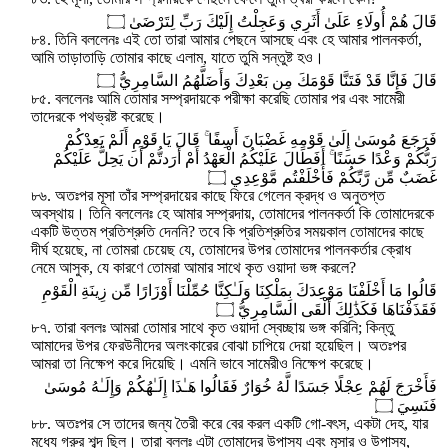
قَالَ هُمْ أُولَاءِ عَلَىٰ أَثَرِي وَعَجِلْتُ إِلَيْكَ رَبِّ لِتَرْضَىٰ ۝
৮৪. তিনি বললেনঃ এই তো তারা আমার পেছনে আসছে এবং হে আমার পালনকর্তা,
আমি তাড়াতাড়ি তোমার কাছে এলাম, যাতে তুমি সন্তুষ্ট হও।
قَالَ فَإِنَّا قَدْ فَتَنَّا قَوْمَكَ مِن بَعْدِكَ وَأَضَلَّهُمُ السَّامِرِيُّ ۝
৮৫. বললেনঃ আমি তোমার সম্প্রদায়কে পরীক্ষা করেছি তোমার পর এবং সামেরী
তাদেরকে পথভ্রষ্ট করেছে।
فَرَجَعَ مُوسَىٰ إِلَىٰ قَوْمِهِ غَضْبَانَ أَسِفًا ۚ قَالَ يَا قَوْمِ أَلَمْ يَعِدْكُمْ
رَبُّكُمْ وَعْدًا حَسَنًا ۚ أَفَطَالَ عَلَيْكُمُ الْعَهْدُ أَمْ أَرَدتُّمْ أَن يَحِلَّ عَلَيْكُمْ
غَضَبٌ مِّن رَّبِّكُمْ فَأَخْلَفْتُم مَّوْعِدِي ۝
৮৬. অতঃপর মূসা তাঁর সম্প্রদায়ের কাছে ফিরে গেলেন ক্রদ্ধ ও অনুতপ্ত
অবস্থায়। তিনি বললেনঃ হে আমার সম্প্রদায়, তোমাদের পালনকর্তা কি তোমাদেরকে
একটি উত্তম প্রতিশ্রুতি দেননি? তবে কি প্রতিশ্রুতির সময়কাল তোমাদের কাছে
দীর্ঘ হয়েছে, না তোমরা চেয়েছ যে, তোমাদের উপর তোমাদের পালনকর্তার ক্রোধ
নেমে আসুক, যে কারণে তোমরা আমার সাথে কৃত ওয়াদা ভঙ্গ করলে?
قَالُوا مَا أَخْلَفْنَا مَوْعِدَكَ بِمَلْكِنَا وَلَـٰكِنَّا حُمِّلْنَا أَوْزَارًا مِّن زِينَةِ الْقَوْمِ
فَقَذَفْنَاهَا فَكَذَٰلِكَ أَلْقَى السَّامِرِيُّ ۝
৮৭. তারা বললঃ আমরা তোমার সাথে কৃত ওয়াদা স্বেচ্ছায় ভঙ্গ করিনি; কিন্তু
আমাদের উপর ফেরউনীদের অলংকারের বোঝা চাপিয়ে দেয়া হয়েছিল। অতঃপর
আমরা তা নিক্ষেপ করে দিয়েছি। এমনি ভাবে সামেরীও নিক্ষেপ করেছে।
فَأَخْرَجَ لَهُمْ عِجْلًا جَسَدًا لَّهُ خُوَارٌ فَقَالُوا هَـٰذَا إِلَـٰهُكُمْ وَإِلَـٰهُ مُوسَىٰ
فَنَسِيَ ۝
৮৮. অতঃপর সে তাদের জন্য তৈরী করে বের করল একটি গো-বৎস, একটা দেহ, যার
মধ্যে গরুর শব্দ ছিল। তারা বললঃ এটা তোমাদের উপাস্য এবং মূসার ও উপাস্য,