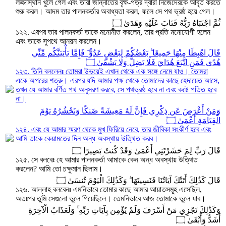
লজ্জাস্থান খুলে গেল এবং তারা জান্নাতের বৃক্ষ-পত্র দ্বারা নিজেদেরকে আবৃত করতে
শুরু করল। আদম তার পালনকর্তার অবাধ্যতা করল, ফলে সে পথ ভ্রষ্ঠ হয়ে গেল।
ثُمَّ اجْتَبَاهُ رَبُّهُ فَتَابَ عَلَيْهِ وَهَدَىٰ ۝
১২২. এরপর তার পালনকর্তা তাকে মনোনীত করলেন, তার প্রতি মনোযোগী হলেন
এবং তাকে সুপথে আনয়ন করলেন।
قَالَ اهْبِطَا مِنْهَا جَمِيعًا ۖ بَعْضُكُمْ لِبَعْضٍ عَدُوٌّ ۖ فَإِمَّا يَأْتِيَنَّكُم مِّنِّي
هُدًى فَمَنِ اتَّبَعَ هُدَايَ فَلَا يَضِلُّ وَلَا يَشْقَىٰ ۝
১২৩. তিনি বললেনঃ তোমরা উভয়েই এখান থেকে এক সঙ্গে নেমে যাও। তোমরা
একে অপরের শত্রু। এরপর যদি আমার পক্ষ থেকে তোমাদের কাছে হেদায়েত আসে,
তখন যে আমার বর্ণিত পথ অনুসরণ করবে, সে পথভ্রষ্ঠ হবে না এবং কষ্টে পতিত হবে
না।
وَمَنْ أَعْرَضَ عَن ذِكْرِي فَإِنَّ لَهُ مَعِيشَةً ضَنكًا وَنَحْشُرُهُ يَوْمَ
الْقِيَامَةِ أَعْمَىٰ ۝
১২৪. এবং যে আমার স্মরণ থেকে মুখ ফিরিয়ে নেবে, তার জীবিকা সংকীর্ণ হবে এবং
আমি তাকে কেয়ামতের দিন অন্ধ অবস্থায় উত্থিত করব।
قَالَ رَبِّ لِمَ حَشَرْتَنِي أَعْمَىٰ وَقَدْ كُنتُ بَصِيرًا ۝
১২৫. সে বলবেঃ হে আমার পালনকর্তা আমাকে কেন অন্ধ অবস্থায় উত্থিত
করলেন? আমি তো চক্ষুমান ছিলাম।
قَالَ كَذَٰلِكَ أَتَتْكَ آيَاتُنَا فَنَسِيتَهَا ۖ وَكَذَٰلِكَ الْيَوْمَ تُنسَىٰ ۝
১২৬. আল্লাহ বলবেনঃ এমনিভাবে তোমার কাছে আমার আয়াতসমূহ এসেছিল,
অতঃপর তুমি সেগুলো ভুলে গিয়েছিলে। তেমনিভাবে আজ তোমাকে ভুলে যাব।
وَكَذَٰلِكَ نَجْزِي مَنْ أَسْرَفَ وَلَمْ يُؤْمِن بِآيَاتِ رَبِّهِ ۚ وَلَعَذَابُ الْآخِرَةِ
أَشَدُّ وَأَبْقَىٰ ۝