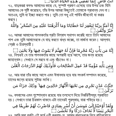
أَنتَ قَاضٍ ۖ إِنَّمَا تَقْضِي هَـٰذِهِ الْحَيَاةَ الدُّنْيَا ۝
৭২. যাদুকররা বললঃ আমাদের কাছে যে, সুস্পষ্ট প্রমাণ এসেছে তার উপর এবং যিনি
আমাদের কে সৃষ্টি করেছেন, তাঁর উপর আমরা কিছুতেই তোমাকে প্রাধান্য দেব না।
অতএব, তুমি যা ইচ্ছা করতে পার। তুমি তো শুধু এই পার্থিব জীবনেই যা করার
করবে।
إِنَّا آمَنَّا بِرَبِّنَا لِيَغْفِرَ لَنَا خَطَايَانَا وَمَا أَكْرَهْتَنَا عَلَيْهِ مِنَ السِّحْرِ ۗ وَاللَّهُ
خَيْرٌ وَأَبْقَىٰ ۝
৭৩. আমরা আমাদের পালনকর্তার প্রতি বিশ্বাস স্থাপন করেছি যাতে তিনি আমাদের
পাপ এবং তুমি আমাদেরকে যে যাদু করতে বাধ্য করেছ, তা মার্জনা করেন। আল্লাহ
শ্রেষ্ঠ ও চিরস্থায়ী।
إِنَّهُ مَن يَأْتِ رَبَّهُ مُجْرِمًا فَإِنَّ لَهُ جَهَنَّمَ لَا يَمُوتُ فِيهَا وَلَا يَحْيَىٰ ۝
৭৪. নিশ্চয়ই যে তার পালনকর্তার কাছে অপরাধী হয়ে আসে, তার জন্য রয়েছে
জাহান্নাম। সেখানে সে মরবে না এবং বাঁচবেও না।
وَمَن يَأْتِهِ مُؤْمِنًا قَدْ عَمِلَ الصَّالِحَاتِ فَأُولَـٰئِكَ لَهُمُ الدَّرَجَاتُ الْعُلَىٰ
۝
৭৫. আর যারা তাঁর কাছে আসে এমন ঈমানদার হয়ে যায় সৎকর্ম সম্পাদন করেছে,
তাদের জন্যে রয়েছে সুউচ্চ মর্তবা।
جَنَّاتُ عَدْنٍ تَجْرِي مِن تَحْتِهَا الْأَنْهَارُ خَالِدِينَ فِيهَا ۚ وَذَٰلِكَ جَزَاءُ مَن
تَزَكَّىٰ ۝
৭৬. বসবাসের এমন পুষ্পোদ্যান রয়েছে যার তলদেশে দিয়ে নির্ঝরিণীসমূহ প্রবাহিত
হয়। সেখানে তারা চিরকাল থাকবে এটা তাদেরই পুরস্কার, যারা পবিত্র হয়।
وَلَقَدْ أَوْحَيْنَا إِلَىٰ مُوسَىٰ أَنْ أَسْرِ بِعِبَادِي فَاضْرِبْ لَهُمْ طَرِيقًا فِي
الْبَحْرِ يَبَسًا لَّا تَخَافُ دَرَكًا وَلَا تَخْشَىٰ ۝
৭৭. আমি মূসা প্রতি এই মর্মে ওহী করলাম যে, আমার বান্দাদেরকে নিয়ে রাত্রিযোগে