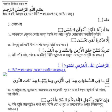
بِسْمِ اللَّهِ الرَّحْمَـٰنِ الرَّحِيمِ
শুরু করছি আল্লাহর নামে যিনি পরম করুণাময়, অতি দয়ালু।
طه ۝
১. তোয়া-হা
مَا أَنزَلْنَا عَلَيْكَ الْقُرْآنَ لِتَشْقَىٰ ۝
২. আপনাকে ক্লেশ দেবার জন্য আমি আপনার প্রতি কোরআন অবতীর্ণ করিনি।
إِلَّا تَذْكِرَةً لِّمَن يَخْشَىٰ ۝
৩. কিন্তু তাদেরই উপদেশের জন্য যারা ভয় করে।
تَنزِيلًا مِّمَّنْ خَلَقَ الْأَرْضَ وَالسَّمَاوَاتِ الْعُلَى ۝
৪. এটা তাঁর কাছ থেকে অবতীর্ণ, যিনি ভূমন্ডল ও সমুচ্চ নভোমন্ডল সৃষ্টি করেছেন।
الرَّحْمَـٰنُ عَلَى الْعَرْشِ اسْتَوَىٰ ۝
৫. তিনি পরম দয়াময়, আরশে সমাসীন হয়েছেন।
لَهُ مَا فِي السَّمَاوَاتِ وَمَا فِي الْأَرْضِ وَمَا بَيْنَهُمَا وَمَا تَحْتَ الثَّرَىٰ
۝
৬. নভোমন্ডলে, ভুমন্ডলে, এতদুভয়ের মধ্যবর্তী স্থানে এবং সিক্ত ভূগর্ভে যা আছে,
তা তাঁরই।
وَإِن تَجْهَرْ بِالْقَوْلِ فَإِنَّهُ يَعْلَمُ السِّرَّ وَأَخْفَى ۝
৭. যদি তুমি উচ্চকন্ঠেও কথা বল, তিনি তো গুপ্ত ও তদপেক্ষাও গুপ্ত বিষয়বস্তু
জানেন।