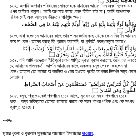
وَالْعَاقِبَةُ لِلتَّقْوَىٰ ۝
১৩২. আপনি আপনার পরিবারের লোকদেরকে নামাযের আদেশ দিন এবং নিজেও এর
ওপর অবিচল থাকুন। আমি আপনার কাছে কোন রিযিক চাই না। আমি আপনাকে
রিযিক দেই এবং আল্লাহ ভীরুতার পরিণাম শুভ।
وَقَالُوا لَوْلَا يَأْتِينَا بِآيَةٍ مِّن رَّبِّهِ ۚ أَوَلَمْ تَأْتِهِم بَيِّنَةُ مَا فِي الصُّحُفِ
الْأُولَىٰ ۝
১৩৩. এরা বলেঃ সে আমাদের কাছে তার পালনকর্তার কাছ থেকে কোন নিদর্শন আনয়ন
করে না কেন? তাদের কাছে কি প্রমাণ আসেনি, যা পূর্ববর্তী গ্রন্থসমূহে আছে?
وَلَوْ أَنَّا أَهْلَكْنَاهُم بِعَذَابٍ مِّن قَبْلِهِ لَقَالُوا رَبَّنَا لَوْلَا أَرْسَلْتَ إِلَيْنَا
رَسُولًا فَنَتَّبِعَ آيَاتِكَ مِن قَبْلِ أَن نَّذِلَّ وَنَخْزَىٰ ۝
১৩৪. যদি আমি এদেরকে ইতিপূর্বে কোন শাস্তি দ্বারা ধ্বংস করতাম, তবে এরা বলতঃ
হে আমাদের পালনকর্তা, আপনি আমাদের কাছে একজন রসূল প্রেরণ করলেন না
কেন? তাহলে তো আমরা অপমানিত ও হেয় হওয়ার পূর্বেই আপনার নিদর্শন সমূহ মেনে
চলতাম।
قُلْ كُلٌّ مُّتَرَبِّصٌ فَتَرَبَّصُوا ۖ فَسَتَعْلَمُونَ مَنْ أَصْحَابُ الصِّرَاطِ
السَّوِيِّ وَمَنِ اهْتَدَىٰ ۝
১৩৫. বলুন, প্রত্যেকেই পথপানে চেয়ে আছে, সুতরাং তোমরাও পথপানে চেয়ে
থাক। অদূর ভবিষ্যতে তোমরা জানতে পারবে কে সরল পথের পথিক এবং কে সৎপথ
প্রাপ্ত হয়েছে।
সম্পর্কিত
জুমার খুতবা ও কুরআন সুন্নাহের আলোকে ইসলামের
দাওয়াহ
.