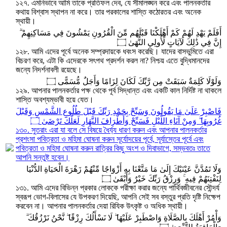
১২৭. এমনিভাবে আমি তাকে প্রতিফল দেব, যে সীমালঙ্ঘন করে এবং পালনকর্তার
কথায় বিশ্বাস স্থাপন না করে। তার পরকালের শাস্তি কঠোরতর এবং অনেক
স্থায়ী।
أَفَلَمْ يَهْدِ لَهُمْ كَمْ أَهْلَكْنَا قَبْلَهُم مِّنَ الْقُرُونِ يَمْشُونَ فِي مَسَاكِنِهِمْ ۗ
إِنَّ فِي ذَٰلِكَ لَآيَاتٍ لِّأُولِي النُّهَىٰ ۝
১২৮. আমি এদের পূর্বে অনেক সম্প্রদায়কে ধবংস করেছি। যাদের বাসভুমিতে এরা
বিচরণ করে, এটা কি এদেরকে সৎপথ প্রদর্শন করল না? নিশ্চয় এতে বুদ্ধিমানদের
জন্যে নিদর্শনাবলী রয়েছে।
وَلَوْلَا كَلِمَةٌ سَبَقَتْ مِن رَّبِّكَ لَكَانَ لِزَامًا وَأَجَلٌ مُّسَمًّى ۝
১২৯. আপনার পালনকর্তার পক্ষ থেকে পূর্ব সিদ্ধান্ত এবং একটি কাল নির্দিষ্ট না থাকলে
শাস্তি অবশ্যম্ভাবী হয়ে যেত।
فَاصْبِرْ عَلَىٰ مَا يَقُولُونَ وَسَبِّحْ بِحَمْدِ رَبِّكَ قَبْلَ طُلُوعِ الشَّمْسِ وَقَبْلَ
غُرُوبِهَا ۖ وَمِنْ آنَاءِ اللَّيْلِ فَسَبِّحْ وَأَطْرَافَ النَّهَارِ لَعَلَّكَ تَرْضَىٰ ۝
১৩০. সুতরাং এরা যা বলে সে বিষয়ে ধৈর্য্য ধারণ করুন এবং আপনার পালনকর্তার
প্রশংসা পবিত্রতা ও মহিমা ঘোষনা করুন সূর্যোদয়ের পূর্বে, সূর্যাস্তের পূর্বে এবং
পবিত্রতা ও মহিমা ঘোষনা করুন রাত্রির কিছু অংশ ও দিবাভাগে, সম্ভবতঃ তাতে
আপনি সন্তুষ্ট হবেন।
وَلَا تَمُدَّنَّ عَيْنَيْكَ إِلَىٰ مَا مَتَّعْنَا بِهِ أَزْوَاجًا مِّنْهُمْ زَهْرَةَ الْحَيَاةِ الدُّنْيَا
لِنَفْتِنَهُمْ فِيهِ ۚ وَرِزْقُ رَبِّكَ خَيْرٌ وَأَبْقَىٰ ۝
১৩১. আমি এদের বিভিন্ন প্রকার লোককে পরীক্ষা করার জন্যে পার্থিবজীবনের সৌন্দর্য
স্বরূপ ভোগ-বিলাসের যে উপকরণ দিয়েছি, আপনি সেই সব বস্তুর প্রতি দৃষ্টি নিক্ষেপ
করবেন না। আপনার পালনকর্তার দেয়া রিযিক উৎকৃষ্ট ও অধিক স্থায়ী।
وَأْمُرْ أَهْلَكَ بِالصَّلَاةِ وَاصْطَبِرْ عَلَيْهَا ۖ لَا نَسْأَلُكَ رِزْقًا ۖ نَّحْنُ نَرْزُقُكَ ۗ