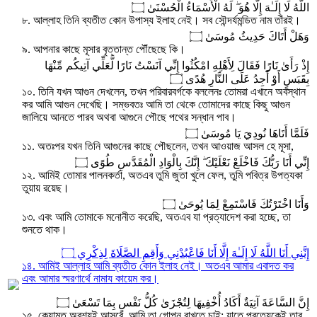
اللَّهُ لَا إِلَـٰهَ إِلَّا هُوَ ۖ لَهُ الْأَسْمَاءُ الْحُسْنَىٰ ۝
৮. আল্লাহ তিনি ব্যতীত কোন উপাস্য ইলাহ নেই। সব সৌন্দর্যমন্ডিত নাম তাঁরই।
وَهَلْ أَتَاكَ حَدِيثُ مُوسَىٰ ۝
৯. আপনার কাছে মূসার বৃত্তান্ত পৌঁছেছে কি।
إِذْ رَأَىٰ نَارًا فَقَالَ لِأَهْلِهِ امْكُثُوا إِنِّي آنَسْتُ نَارًا لَّعَلِّي آتِيكُم مِّنْهَا
بِقَبَسٍ أَوْ أَجِدُ عَلَى النَّارِ هُدًى ۝
১০. তিনি যখন আগুন দেখলেন, তখন পরিবারবর্গকে বললেনঃ তোমরা এখানে অবস্থান
কর আমি আগুন দেখেছি। সম্ভবতঃ আমি তা থেকে তোমাদের কাছে কিছু আগুন
জালিয়ে আনতে পারব অথবা আগুনে পৌছে পথের সন্ধান পাব।
فَلَمَّا أَتَاهَا نُودِيَ يَا مُوسَىٰ ۝
১১. অতঃপর যখন তিনি আগুনের কাছে পৌছলেন, তখন আওয়াজ আসল হে মূসা,
إِنِّي أَنَا رَبُّكَ فَاخْلَعْ نَعْلَيْكَ ۖ إِنَّكَ بِالْوَادِ الْمُقَدَّسِ طُوًى ۝
১২. আমিই তোমার পালনকর্তা, অতএব তুমি জুতা খুলে ফেল, তুমি পবিত্র উপত্যকা
তুয়ায় রয়েছ।
وَأَنَا اخْتَرْتُكَ فَاسْتَمِعْ لِمَا يُوحَىٰ ۝
১৩. এবং আমি তোমাকে মনোনীত করেছি, অতএব যা প্রত্যাদেশ করা হচ্ছে, তা
শুনতে থাক।
إِنَّنِي أَنَا اللَّهُ لَا إِلَـٰهَ إِلَّا أَنَا فَاعْبُدْنِي وَأَقِمِ الصَّلَاةَ لِذِكْرِي ۝
১৪. আমিই আল্লাহ আমি ব্যতীত কোন ইলাহ নেই। অতএব আমার এবাদত কর
এবং আমার স্মরণার্থে নামায কায়েম কর।
إِنَّ السَّاعَةَ آتِيَةٌ أَكَادُ أُخْفِيهَا لِتُجْزَىٰ كُلُّ نَفْسٍ بِمَا تَسْعَىٰ ۝
১৫. কেয়ামত অবশ্যই আসবে, আমি তা গোপন রাখতে চাই; যাতে প্রত্যেকেই তার