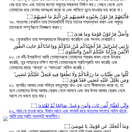
বের হয়ে যাও এবং তাদের জন্যে সমুদ্রে শুষ্কপথ নির্মাণ কর। পেছন থেকে এসে
তোমাদের ধরে ফেলার আশঙ্কা করো না এবং পানিতে ডুবে যাওয়ার ভয় করো না।
فَأَتْبَعَهُمْ فِرْعَوْنُ بِجُنُودِهِ فَغَشِيَهُم مِّنَ الْيَمِّ مَا غَشِيَهُمْ ۝
৭৮. অতঃপর ফেরাউন তার সৈন্যবাহিনী নিয়ে তাদের পশ্চাদ্ধাবন করল এবং সমুদ্র
তাদেরকে সম্পূর্ণরূপে নিমজ্জত করল।
وَأَضَلَّ فِرْعَوْنُ قَوْمَهُ وَمَا هَدَىٰ ۝
৭৯. ফেরআউন তার সম্প্রদায়কে বিভ্রান্ত করেছিল এবং সৎপথ দেখায়নি।
يَا بَنِي إِسْرَائِيلَ قَدْ أَنجَيْنَاكُم مِّنْ عَدُوِّكُمْ وَوَاعَدْنَاكُمْ جَانِبَ الطُّورِ
الْأَيْمَنَ وَنَزَّلْنَا عَلَيْكُمُ الْمَنَّ وَالسَّلْوَىٰ ۝
৮০. হে বনী-ইসরাঈল! আমি তোমাদেরকে তোমাদের শক্রুর কবল থেকে উদ্ধার
করেছি, তুর পাহাড়ের দক্ষিণ পার্শ্বে তোমাদেরকে প্রতিশ্রুতি দান করেছি এবং
তোমাদের কাছে ‘মান্না’ ও ‘সালওয়া’ নাযিল করেছি।
كُلُوا مِن طَيِّبَاتِ مَا رَزَقْنَاكُمْ وَلَا تَطْغَوْا فِيهِ فَيَحِلَّ عَلَيْكُمْ غَضَبِي ۖ
وَمَن يَحْلِلْ عَلَيْهِ غَضَبِي فَقَدْ هَوَىٰ ۝
৮১. বলেছিঃ আমার দেয়া পবিত্র বস্তুসমূহ খাও এবং এতে সীমালংঘন করো না, তা
হলে তোমাদের উপর আমার ক্রোধ নেমে আসবে এবং যার উপর আমার ক্রোধ নেমে
আসে সে ধবংস হয়ে যায়।
وَإِنِّي لَغَفَّارٌ لِّمَن تَابَ وَآمَنَ وَعَمِلَ صَالِحًا ثُمَّ اهْتَدَىٰ ۝
৮২. আর যে তওবা করে, ঈমান আনে এবং সৎকর্ম করে অতঃপর সৎপথে অটল থাকে,
আমি তার প্রতি অবশ্যই ক্ষমাশীল।
وَمَا أَعْجَلَكَ عَن قَوْمِكَ يَا مُوسَىٰ ۝
৮৩. হে মূসা, তোমার সম্প্রদায়কে পেছনে ফেলে তুমি ত্বরা করলে কেন?