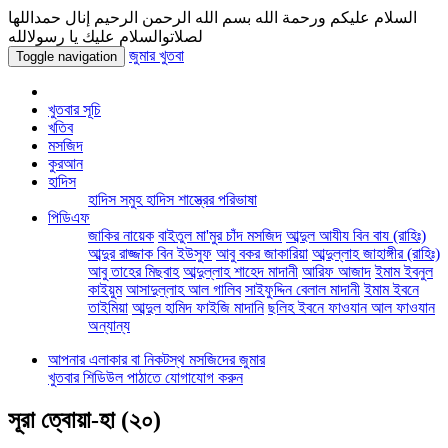
السلام عليكم ورحمة الله بسم الله الرحمن الرحيم إنال حمداللها
لصلاتوالسلام عليك يا رسولالله
জুমার খুতবা
Toggle navigation
খুতবার সূচি
খতিব
মসজিদ
কুরআন
হাদিস
হাদিস সমুহ
হাদিস শাস্ত্রের পরিভাষা
পিডিএফ
জাকির নায়েক
বাইতুল মা'মুর চাঁদ মসজিদ
আব্দুল আযীয বিন বায (রাহিঃ)
আব্দুর রাজ্জাক বিন ইউসুফ
আবু বকর জাকারিয়া
আব্দুল্লাহ জাহাঙ্গীর (রাহিঃ)
আবু তাহের মিছবাহ
আব্দুল্লাহ শাহেদ মাদানী
আরিফ আজাদ
ইমাম ইবনুল
কাইয়ুম
আসাদুল্লাহ আল গালিব
সাইফুদ্দিন বেলাল মাদানী
ইমাম ইবনে
তাইমিয়া
আব্দুল হামিদ ফাইজি মাদানি
ছলিহ ইবনে ফাওযান আল ফাওযান
অন্যান্য
আপনার এলাকার বা নিকটস্থ মসজিদের জুমার
খুতবার শিডিউল পাঠাতে যোগাযোগ করুন
সূরা ত্বোয়া-হা
(২০)