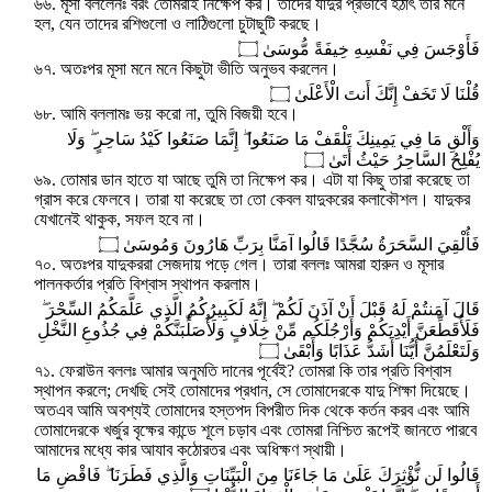
৬৬. মূসা বললেনঃ বরং তোমরাই নিক্ষেপ কর। তাদের যাদুর প্রভাবে হঠাৎ তাঁর মনে
হল, যেন তাদের রশিগুলো ও লাঠিগুলো চুটাছুটি করছে।
فَأَوْجَسَ فِي نَفْسِهِ خِيفَةً مُّوسَىٰ ۝
৬৭. অতঃপর মূসা মনে মনে কিছুটা ভীতি অনুভব করলেন।
قُلْنَا لَا تَخَفْ إِنَّكَ أَنتَ الْأَعْلَىٰ ۝
৬৮. আমি বললামঃ ভয় করো না, তুমি বিজয়ী হবে।
وَأَلْقِ مَا فِي يَمِينِكَ تَلْقَفْ مَا صَنَعُوا ۖ إِنَّمَا صَنَعُوا كَيْدُ سَاحِرٍ ۖ وَلَا
يُفْلِحُ السَّاحِرُ حَيْثُ أَتَىٰ ۝
৬৯. তোমার ডান হাতে যা আছে তুমি তা নিক্ষেপ কর। এটা যা কিছু তারা করেছে তা
গ্রাস করে ফেলবে। তারা যা করেছে তা তো কেবল যাদুকরের কলাকৌশল। যাদুকর
যেখানেই থাকুক, সফল হবে না।
فَأُلْقِيَ السَّحَرَةُ سُجَّدًا قَالُوا آمَنَّا بِرَبِّ هَارُونَ وَمُوسَىٰ ۝
৭০. অতঃপর যাদুকররা সেজদায় পড়ে গেল। তারা বললঃ আমরা হারুন ও মূসার
পালনকর্তার প্রতি বিশ্বাস স্থাপন করলাম।
قَالَ آمَنتُمْ لَهُ قَبْلَ أَنْ آذَنَ لَكُمْ ۖ إِنَّهُ لَكَبِيرُكُمُ الَّذِي عَلَّمَكُمُ السِّحْرَ ۖ
فَلَأُقَطِّعَنَّ أَيْدِيَكُمْ وَأَرْجُلَكُم مِّنْ خِلَافٍ وَلَأُصَلِّبَنَّكُمْ فِي جُذُوعِ النَّخْلِ
وَلَتَعْلَمُنَّ أَيُّنَا أَشَدُّ عَذَابًا وَأَبْقَىٰ ۝
৭১. ফেরাউন বললঃ আমার অনুমতি দানের পূর্বেই? তোমরা কি তার প্রতি বিশ্বাস
স্থাপন করলে; দেখছি সেই তোমাদের প্রধান, সে তোমাদেরকে যাদু শিক্ষা দিয়েছে।
অতএব আমি অবশ্যই তোমাদের হস্তপদ বিপরীত দিক থেকে কর্তন করব এবং আমি
তোমাদেরকে খর্জুর বৃক্ষের কান্ডে শূলে চড়াব এবং তোমরা নিশ্চিত রূপেই জানতে পারবে
আমাদের মধ্যে কার আযাব কঠোরতর এবং অধিক্ষণ স্থায়ী।
قَالُوا لَن نُّؤْثِرَكَ عَلَىٰ مَا جَاءَنَا مِنَ الْبَيِّنَاتِ وَالَّذِي فَطَرَنَا ۖ فَاقْضِ مَا