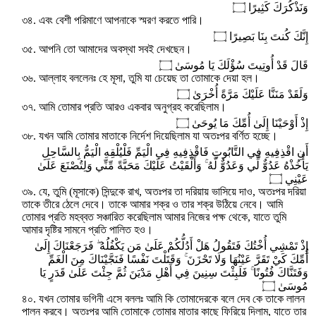
وَنَذْكُرَكَ كَثِيرًا ۝
৩৪. এবং বেশী পরিমাণে আপনাকে স্মরণ করতে পারি।
إِنَّكَ كُنتَ بِنَا بَصِيرًا ۝
৩৫. আপনি তো আমাদের অবস্থা সবই দেখছেন।
قَالَ قَدْ أُوتِيتَ سُؤْلَكَ يَا مُوسَىٰ ۝
৩৬. আল্লাহ বললেনঃ হে মূসা, তুমি যা চেয়েছ তা তোমাকে দেয়া হল।
وَلَقَدْ مَنَنَّا عَلَيْكَ مَرَّةً أُخْرَىٰ ۝
৩৭. আমি তোমার প্রতি আরও একবার অনুগ্রহ করেছিলাম।
إِذْ أَوْحَيْنَا إِلَىٰ أُمِّكَ مَا يُوحَىٰ ۝
৩৮. যখন আমি তোমার মাতাকে নির্দেশ দিয়েছিলাম যা অতঃপর বর্ণিত হচ্ছে।
أَنِ اقْذِفِيهِ فِي التَّابُوتِ فَاقْذِفِيهِ فِي الْيَمِّ فَلْيُلْقِهِ الْيَمُّ بِالسَّاحِلِ
يَأْخُذْهُ عَدُوٌّ لِّي وَعَدُوٌّ لَّهُ ۚ وَأَلْقَيْتُ عَلَيْكَ مَحَبَّةً مِّنِّي وَلِتُصْنَعَ عَلَىٰ
عَيْنِي ۝
৩৯. যে, তুমি (মূসাকে) সিন্দুকে রাখ, অতঃপর তা দরিয়ায় ভাসিয়ে দাও, অতঃপর দরিয়া
তাকে তীরে ঠেলে দেবে। তাকে আমার শক্র ও তার শক্র উঠিয়ে নেবে। আমি
তোমার প্রতি মহব্বত সঞ্চারিত করেছিলাম আমার নিজের পক্ষ থেকে, যাতে তুমি
আমার দৃষ্টির সামনে প্রতি পালিত হও।
إِذْ تَمْشِي أُخْتُكَ فَتَقُولُ هَلْ أَدُلُّكُمْ عَلَىٰ مَن يَكْفُلُهُ ۖ فَرَجَعْنَاكَ إِلَىٰ
أُمِّكَ كَيْ تَقَرَّ عَيْنُهَا وَلَا تَحْزَنَ ۚ وَقَتَلْتَ نَفْسًا فَنَجَّيْنَاكَ مِنَ الْغَمِّ
وَفَتَنَّاكَ فُتُونًا ۚ فَلَبِثْتَ سِنِينَ فِي أَهْلِ مَدْيَنَ ثُمَّ جِئْتَ عَلَىٰ قَدَرٍ يَا
مُوسَىٰ ۝
৪০. যখন তোমার ভগিনী এসে বললঃ আমি কি তোমাদেরকে বলে দেব কে তাকে লালন
পালন করবে। অতঃপর আমি তোমাকে তোমার মাতার কাছে ফিরিয়ে দিলাম, যাতে তার