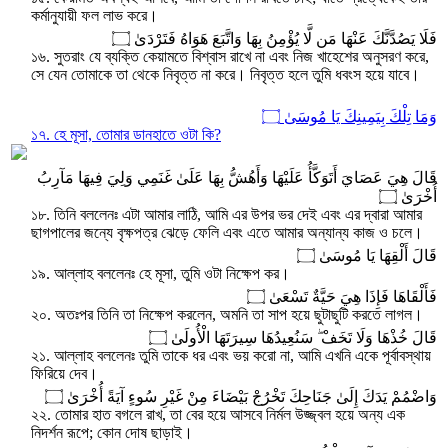
কর্মানুযায়ী ফল লাভ করে।
فَلَا يَصُدَّنَّكَ عَنْهَا مَن لَّا يُؤْمِنُ بِهَا وَاتَّبَعَ هَوَاهُ فَتَرْدَىٰ ۝
১৬. সুতরাং যে ব্যক্তি কেয়ামতে বিশ্বাস রাখে না এবং নিজ খাহেশের অনুসরণ করে,
সে যেন তোমাকে তা থেকে নিবৃত্ত না করে। নিবৃত্ত হলে তুমি ধবংস হয়ে যাবে।
وَمَا تِلْكَ بِيَمِينِكَ يَا مُوسَىٰ ۝
১৭. হে মূসা, তোমার ডানহাতে ওটা কি?
قَالَ هِيَ عَصَايَ أَتَوَكَّأُ عَلَيْهَا وَأَهُشُّ بِهَا عَلَىٰ غَنَمِي وَلِيَ فِيهَا مَآرِبُ
أُخْرَىٰ ۝
১৮. তিনি বললেনঃ এটা আমার লাঠি, আমি এর উপর ভর দেই এবং এর দ্বারা আমার
ছাগপালের জন্যে বৃক্ষপত্র ঝেড়ে ফেলি এবং এতে আমার অন্যান্য কাজ ও চলে।
قَالَ أَلْقِهَا يَا مُوسَىٰ ۝
১৯. আল্লাহ বললেনঃ হে মূসা, তুমি ওটা নিক্ষেপ কর।
فَأَلْقَاهَا فَإِذَا هِيَ حَيَّةٌ تَسْعَىٰ ۝
২০. অতঃপর তিনি তা নিক্ষেপ করলেন, অমনি তা সাপ হয়ে ছুটাছুটি করতে লাগল।
قَالَ خُذْهَا وَلَا تَخَفْ ۖ سَنُعِيدُهَا سِيرَتَهَا الْأُولَىٰ ۝
২১. আল্লাহ বললেনঃ তুমি তাকে ধর এবং ভয় করো না, আমি এখনি একে পূর্বাবস্থায়
ফিরিয়ে দেব।
وَاضْمُمْ يَدَكَ إِلَىٰ جَنَاحِكَ تَخْرُجْ بَيْضَاءَ مِنْ غَيْرِ سُوءٍ آيَةً أُخْرَىٰ ۝
২২. তোমার হাত বগলে রাখ, তা বের হয়ে আসবে নির্মল উজ্জ্বল হয়ে অন্য এক
নিদর্শন রূপে; কোন দোষ ছাড়াই।