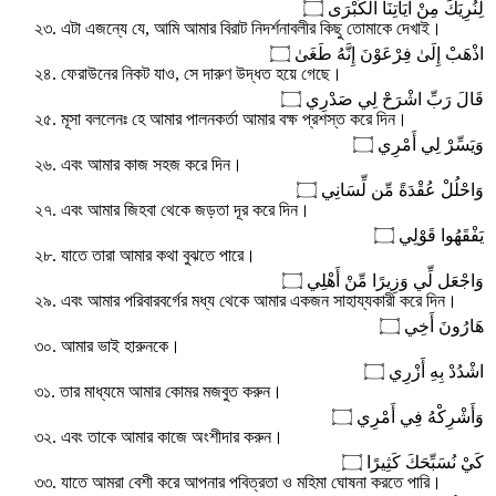
لِنُرِيَكَ مِنْ آيَاتِنَا الْكُبْرَى ۝
২৩. এটা এজন্যে যে, আমি আমার বিরাট নিদর্শনাবলীর কিছু তোমাকে দেখাই।
اذْهَبْ إِلَىٰ فِرْعَوْنَ إِنَّهُ طَغَىٰ ۝
২৪. ফেরাউনের নিকট যাও, সে দারুণ উদ্ধত হয়ে গেছে।
قَالَ رَبِّ اشْرَحْ لِي صَدْرِي ۝
২৫. মূসা বললেনঃ হে আমার পালনকর্তা আমার বক্ষ প্রশস্ত করে দিন।
وَيَسِّرْ لِي أَمْرِي ۝
২৬. এবং আমার কাজ সহজ করে দিন।
وَاحْلُلْ عُقْدَةً مِّن لِّسَانِي ۝
২৭. এবং আমার জিহবা থেকে জড়তা দূর করে দিন।
يَفْقَهُوا قَوْلِي ۝
২৮. যাতে তারা আমার কথা বুঝতে পারে।
وَاجْعَل لِّي وَزِيرًا مِّنْ أَهْلِي ۝
২৯. এবং আমার পরিবারবর্গের মধ্য থেকে আমার একজন সাহায্যকারী করে দিন।
هَارُونَ أَخِي ۝
৩০. আমার ভাই হারুনকে।
اشْدُدْ بِهِ أَزْرِي ۝
৩১. তার মাধ্যমে আমার কোমর মজবুত করুন।
وَأَشْرِكْهُ فِي أَمْرِي ۝
৩২. এবং তাকে আমার কাজে অংশীদার করুন।
كَيْ نُسَبِّحَكَ كَثِيرًا ۝
৩৩. যাতে আমরা বেশী করে আপনার পবিত্রতা ও মহিমা ঘোষনা করতে পারি।