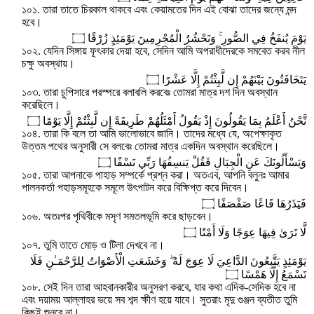
১০১. তারা তাতে চিরকাল থাকবে এবং কেয়ামতের দিন এই বোঝা তাদের জন্যে মন্দ
হবে।
يَوْمَ يُنفَخُ فِي الصُّورِ ۚ وَنَحْشُرُ الْمُجْرِمِينَ يَوْمَئِذٍ زُرْقًا ۝
১০২. যেদিন সিঙ্গায় ফূৎকার দেয়া হবে, সেদিন আমি অপরাধীদেরকে সমবেত করব নীল
চক্ষু অবস্থায়।
يَتَخَافَتُونَ بَيْنَهُمْ إِن لَّبِثْتُمْ إِلَّا عَشْرًا ۝
১০৩. তারা চুপিসারে পরস্পরে বলাবলি করবেঃ তোমরা মাত্র দশ দিন অবস্থান
করেছিলে।
نَّحْنُ أَعْلَمُ بِمَا يَقُولُونَ إِذْ يَقُولُ أَمْثَلُهُمْ طَرِيقَةً إِن لَّبِثْتُمْ إِلَّا يَوْمًا ۝
১০৪. তারা কি বলে তা আমি ভালোভাবে জানি। তাদের মধ্যে যে, অপেক্ষাকৃত
উত্তম পথের অনুসারী সে বলবেঃ তোমরা মাত্র একদিন অবস্থান করেছিলে।
وَيَسْأَلُونَكَ عَنِ الْجِبَالِ فَقُلْ يَنسِفُهَا رَبِّي نَسْفًا ۝
১০৫. তারা আপনাকে পাহাড় সম্পর্কে প্রশ্ন করা। অতএব, আপনি বলুনঃ আমার
পালনকর্তা পহাড়সমূহকে সমূলে উৎপাটন করে বিক্ষিপ্ত করে দিবেন।
فَيَذَرُهَا قَاعًا صَفْصَفًا ۝
১০৬. অতঃপর পৃথিবীকে মসৃণ সমতলভূমি করে ছাড়বেন।
لَّا تَرَىٰ فِيهَا عِوَجًا وَلَا أَمْتًا ۝
১০৭. তুমি তাতে মোড় ও টিলা দেখবে না।
يَوْمَئِذٍ يَتَّبِعُونَ الدَّاعِيَ لَا عِوَجَ لَهُ ۖ وَخَشَعَتِ الْأَصْوَاتُ لِلرَّحْمَـٰنِ فَلَا
تَسْمَعُ إِلَّا هَمْسًا ۝
১০৮. সেই দিন তারা আহবানকারীর অনুসরণ করবে, যার কথা এদিক-সেদিক হবে না
এবং দয়াময় আল্লাহর ভয়ে সব শব্দ ক্ষীণ হয়ে যাবে। সুতরাং মৃদু গুঞ্জন ব্যতীত তুমি
কিছুই শুনবে না।