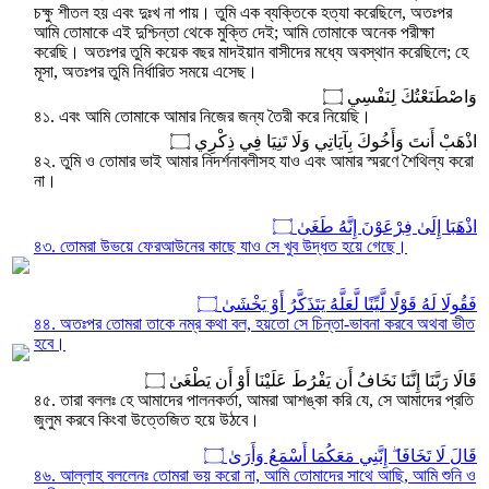
চক্ষু শীতল হয় এবং দুঃখ না পায়। তুমি এক ব্যক্তিকে হত্যা করেছিলে, অতঃপর
আমি তোমাকে এই দুশ্চিন্তা থেকে মুক্তি দেই; আমি তোমাকে অনেক পরীক্ষা
করেছি। অতঃপর তুমি কয়েক বছর মাদইয়ান বাসীদের মধ্যে অবস্থান করেছিলে; হে
মূসা, অতঃপর তুমি নির্ধারিত সময়ে এসেছ।
وَاصْطَنَعْتُكَ لِنَفْسِي ۝
৪১. এবং আমি তোমাকে আমার নিজের জন্য তৈরী করে নিয়েছি।
اذْهَبْ أَنتَ وَأَخُوكَ بِآيَاتِي وَلَا تَنِيَا فِي ذِكْرِي ۝
৪২. তুমি ও তোমার ভাই আমার নিদর্শনাবলীসহ যাও এবং আমার স্মরণে শৈথিল্য করো
না।
اذْهَبَا إِلَىٰ فِرْعَوْنَ إِنَّهُ طَغَىٰ ۝
৪৩. তোমরা উভয়ে ফেরআউনের কাছে যাও সে খুব উদ্ধত হয়ে গেছে।
فَقُولَا لَهُ قَوْلًا لَّيِّنًا لَّعَلَّهُ يَتَذَكَّرُ أَوْ يَخْشَىٰ ۝
৪৪. অতঃপর তোমরা তাকে নম্র কথা বল, হয়তো সে চিন্তা-ভাবনা করবে অথবা ভীত
হবে।
قَالَا رَبَّنَا إِنَّنَا نَخَافُ أَن يَفْرُطَ عَلَيْنَا أَوْ أَن يَطْغَىٰ ۝
৪৫. তারা বললঃ হে আমাদের পালনকর্তা, আমরা আশঙ্কা করি যে, সে আমাদের প্রতি
জুলুম করবে কিংবা উত্তেজিত হয়ে উঠবে।
قَالَ لَا تَخَافَا ۖ إِنَّنِي مَعَكُمَا أَسْمَعُ وَأَرَىٰ ۝
৪৬. আল্লাহ বললেনঃ তোমরা ভয় করো না, আমি তোমাদের সাথে আছি, আমি শুনি ও