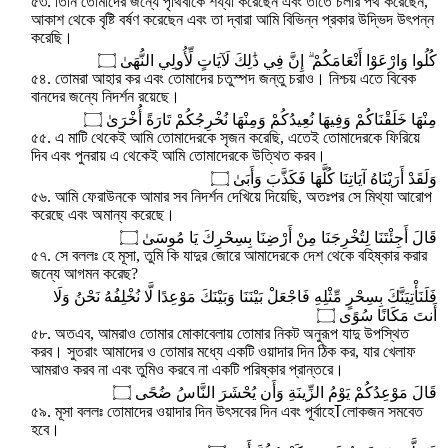
৫৩. তিনি তোমাদের জন্যে পৃথিবীকে শয্যা করেছেন এবং তাতে চলার পথ করেছেন,
আকাশ থেকে বৃষ্টি বর্ষণ করেছেন এবং তা দ্বারা আমি বিভিন্ন প্রকার উদ্ভিদ উৎপন্ন
করেছি।
كُلُوا وَارْعَوْا أَنْعَامَكُمْ ۗ إِنَّ فِي ذَٰلِكَ لَآيَاتٍ لِّأُولِي النُّهَىٰ ۝
৫৪. তোমরা আহার কর এবং তোমাদের চতুস্পদ জন্তু চরাও। নিশ্চয় এতে বিবেক
বানদের জন্যে নিদর্শন রয়েছে।
مِنْهَا خَلَقْنَاكُمْ وَفِيهَا نُعِيدُكُمْ وَمِنْهَا نُخْرِجُكُمْ تَارَةً أُخْرَىٰ ۝
৫৫. এ মাটি থেকেই আমি তোমাদেরকে সৃজন করেছি, এতেই তোমাদেরকে ফিরিয়ে
দিব এবং পুনরায় এ থেকেই আমি তোমাদেরকে উত্থিত করব।
وَلَقَدْ أَرَيْنَاهُ آيَاتِنَا كُلَّهَا فَكَذَّبَ وَأَبَىٰ ۝
৫৬. আমি ফেরাউনকে আমার সব নিদর্শন দেখিয়ে দিয়েছি, অতঃপর সে মিথ্যা আরোপ
করেছে এবং অমান্য করেছে।
قَالَ أَجِئْتَنَا لِتُخْرِجَنَا مِنْ أَرْضِنَا بِسِحْرِكَ يَا مُوسَىٰ ۝
৫৭. সে বললঃ হে মূসা, তুমি কি যাদুর জোরে আমাদেরকে দেশ থেকে বহিষ্কার করার
জন্যে আগমন করেছ?
فَلَنَأْتِيَنَّكَ بِسِحْرٍ مِّثْلِهِ فَاجْعَلْ بَيْنَنَا وَبَيْنَكَ مَوْعِدًا لَّا نُخْلِفُهُ نَحْنُ وَلَا
أَنتَ مَكَانًا سُوًى ۝
৫৮. অতএব, আমরাও তোমার মোকাবেলায় তোমার নিকট অনুরূপ যাদু উপস্থিত
করব। সুতরাং আমাদের ও তোমার মধ্যে একটি ওয়াদার দিন ঠিক কর, যার খেলাফ
আমরাও করব না এবং তুমিও করবে না একটি পরিষ্কার প্রান্তরে।
قَالَ مَوْعِدُكُمْ يَوْمُ الزِّينَةِ وَأَن يُحْشَرَ النَّاسُ ضُحًى ۝
৫৯. মূসা বললঃ তোমাদের ওয়াদার দিন উৎসবের দিন এবং পূর্বাহেߠলোকজন সমবেত
হবে।