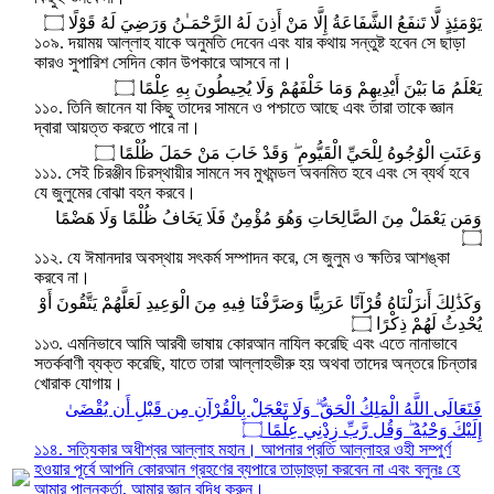
يَوْمَئِذٍ لَّا تَنفَعُ الشَّفَاعَةُ إِلَّا مَنْ أَذِنَ لَهُ الرَّحْمَـٰنُ وَرَضِيَ لَهُ قَوْلًا ۝
১০৯. দয়াময় আল্লাহ যাকে অনুমতি দেবেন এবং যার কথায় সন্তুষ্ট হবেন সে ছাড়া
কারও সুপারিশ সেদিন কোন উপকারে আসবে না।
يَعْلَمُ مَا بَيْنَ أَيْدِيهِمْ وَمَا خَلْفَهُمْ وَلَا يُحِيطُونَ بِهِ عِلْمًا ۝
১১০. তিনি জানেন যা কিছু তাদের সামনে ও পশ্চাতে আছে এবং তারা তাকে জ্ঞান
দ্বারা আয়ত্ত করতে পারে না।
وَعَنَتِ الْوُجُوهُ لِلْحَيِّ الْقَيُّومِ ۖ وَقَدْ خَابَ مَنْ حَمَلَ ظُلْمًا ۝
১১১. সেই চিরঞ্জীব চিরস্থায়ীর সামনে সব মুখমন্ডল অবনমিত হবে এবং সে ব্যর্থ হবে
যে জুলুমের বোঝা বহন করবে।
وَمَن يَعْمَلْ مِنَ الصَّالِحَاتِ وَهُوَ مُؤْمِنٌ فَلَا يَخَافُ ظُلْمًا وَلَا هَضْمًا
۝
১১২. যে ঈমানদার অবস্থায় সৎকর্ম সম্পাদন করে, সে জুলুম ও ক্ষতির আশঙ্কা
করবে না।
وَكَذَٰلِكَ أَنزَلْنَاهُ قُرْآنًا عَرَبِيًّا وَصَرَّفْنَا فِيهِ مِنَ الْوَعِيدِ لَعَلَّهُمْ يَتَّقُونَ أَوْ
يُحْدِثُ لَهُمْ ذِكْرًا ۝
১১৩. এমনিভাবে আমি আরবী ভাষায় কোরআন নাযিল করেছি এবং এতে নানাভাবে
সতর্কবাণী ব্যক্ত করেছি, যাতে তারা আল্লাহভীরু হয় অথবা তাদের অন্তরে চিন্তার
খোরাক যোগায়।
فَتَعَالَى اللَّهُ الْمَلِكُ الْحَقُّ ۗ وَلَا تَعْجَلْ بِالْقُرْآنِ مِن قَبْلِ أَن يُقْضَىٰ
إِلَيْكَ وَحْيُهُ ۖ وَقُل رَّبِّ زِدْنِي عِلْمًا ۝
১১৪. সত্যিকার অধীশ্বর আল্লাহ মহান। আপনার প্রতি আল্লাহর ওহী সম্পুর্ণ
হওয়ার পূর্বে আপনি কোরআন গ্রহণের ব্যপারে তাড়াহুড়া করবেন না এবং বলুনঃ হে
আমার পালনকর্তা, আমার জ্ঞান বৃদ্ধি করুন।