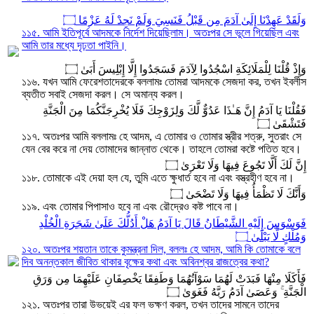
وَلَقَدْ عَهِدْنَا إِلَىٰ آدَمَ مِن قَبْلُ فَنَسِيَ وَلَمْ نَجِدْ لَهُ عَزْمًا ۝
১১৫. আমি ইতিপূর্বে আদমকে নির্দেশ দিয়েছিলাম। অতঃপর সে ভুলে গিয়েছিল এবং
আমি তার মধ্যে দৃঢ়তা পাইনি।
وَإِذْ قُلْنَا لِلْمَلَائِكَةِ اسْجُدُوا لِآدَمَ فَسَجَدُوا إِلَّا إِبْلِيسَ أَبَىٰ ۝
১১৬. যখন আমি ফেরেশতাদেরকে বললামঃ তোমরা আদমকে সেজদা কর, তখন ইবলীস
ব্যতীত সবাই সেজদা করল। সে অমান্য করল।
فَقُلْنَا يَا آدَمُ إِنَّ هَـٰذَا عَدُوٌّ لَّكَ وَلِزَوْجِكَ فَلَا يُخْرِجَنَّكُمَا مِنَ الْجَنَّةِ
فَتَشْقَىٰ ۝
১১৭. অতঃপর আমি বললামঃ হে আদম, এ তোমার ও তোমার স্ত্রীর শত্রু, সুতরাং সে
যেন বের করে না দেয় তোমাদের জান্নাত থেকে। তাহলে তোমরা কষ্টে পতিত হবে।
إِنَّ لَكَ أَلَّا تَجُوعَ فِيهَا وَلَا تَعْرَىٰ ۝
১১৮. তোমাকে এই দেয়া হল যে, তুমি এতে ক্ষুধার্ত হবে না এবং বস্ত্রহীণ হবে না।
وَأَنَّكَ لَا تَظْمَأُ فِيهَا وَلَا تَضْحَىٰ ۝
১১৯. এবং তোমার পিপাসাও হবে না এবং রৌদ্রেও কষ্ট পাবে না।
فَوَسْوَسَ إِلَيْهِ الشَّيْطَانُ قَالَ يَا آدَمُ هَلْ أَدُلُّكَ عَلَىٰ شَجَرَةِ الْخُلْدِ
وَمُلْكٍ لَّا يَبْلَىٰ ۝
১২০. অতঃপর শয়তান তাকে কুমন্ত্রনা দিল, বললঃ হে আদম, আমি কি তোমাকে বলে
দিব অনন্তকাল জীবিত থাকার বৃক্ষের কথা এবং অবিনশ্বর রাজত্বের কথা?
فَأَكَلَا مِنْهَا فَبَدَتْ لَهُمَا سَوْآتُهُمَا وَطَفِقَا يَخْصِفَانِ عَلَيْهِمَا مِن وَرَقِ
الْجَنَّةِ ۚ وَعَصَىٰ آدَمُ رَبَّهُ فَغَوَىٰ ۝
১২১. অতঃপর তারা উভয়েই এর ফল ভক্ষণ করল, তখন তাদের সামনে তাদের