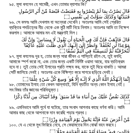
৯৫. মূসা বললেন হে সামেরী, এখন তোমার ব্যাপার কি?
قَالَ بَصُرْتُ بِمَا لَمْ يَبْصُرُوا بِهِ فَقَبَضْتُ قَبْضَةً مِّنْ أَثَرِ الرَّسُولِ
فَنَبَذْتُهَا وَكَذَٰلِكَ سَوَّلَتْ لِي نَفْسِي ۝
৯৬. সে বললঃ আমি দেখলাম যা অন্যেরা দেখেনি। অতঃপর আমি সেই প্রেরিত
ব্যক্তির পদচিহ্নের নীচ থেকে এক মুঠি মাটি নিয়ে নিলাম। অতঃপর আমি তা নিক্ষেপ
করলাম। আমাকে আমার মন এই মন্ত্রণাই দিল।
قَالَ فَاذْهَبْ فَإِنَّ لَكَ فِي الْحَيَاةِ أَن تَقُولَ لَا مِسَاسَ ۖ وَإِنَّ لَكَ
مَوْعِدًا لَّن تُخْلَفَهُ ۖ وَانظُرْ إِلَىٰ إِلَـٰهِكَ الَّذِي ظَلْتَ عَلَيْهِ عَاكِفًا ۖ
لَّنُحَرِّقَنَّهُ ثُمَّ لَنَنسِفَنَّهُ فِي الْيَمِّ نَسْفًا ۝
৯৭. মূসা বললেনঃ দূর হ, তোর জন্য সারা জীবন এ শাস্তিই রইল যে, তুই বলবি;
আমাকে স্পর্শ করো না, এবং তোর জন্য একটি নির্দিষ্ট ওয়াদা আছে, যার ব্যতিক্রম
হবে না। তুই তোর সেই ইলাহের প্রতি লক্ষ্য কর, যাকে তুই ঘিরে থাকতি। আমরা
সেটি জালিয়ে দেবই। অতঃপর একে বিক্ষিপ্ত করে সাগরে ছড়িয়ে দেবই।
إِنَّمَا إِلَـٰهُكُمُ اللَّهُ الَّذِي لَا إِلَـٰهَ إِلَّا هُوَ ۚ وَسِعَ كُلَّ شَيْءٍ عِلْمًا ۝
৯৮. তোমাদের ইলাহ তো কেবল আল্লাহই, যিনি ব্যতীত অন্য কোন ইলাহ নেই।
সব বিষয় তাঁর জ্ঞানের পরিধিভুক্ত।
كَذَٰلِكَ نَقُصُّ عَلَيْكَ مِنْ أَنبَاءِ مَا قَدْ سَبَقَ ۚ وَقَدْ آتَيْنَاكَ مِن لَّدُنَّا ذِكْرًا
۝
৯৯. এমনিভাবে আমি পূর্বে যা ঘটেছে, তার সংবাদ আপনার কাছে বর্ণনা করি। আমি
আমার কাছ থেকে আপনাকে দান করেছি পড়ার গ্রন্থ।
مَّنْ أَعْرَضَ عَنْهُ فَإِنَّهُ يَحْمِلُ يَوْمَ الْقِيَامَةِ وِزْرًا ۝
১০০. যে এ থেকে মুখ ফিরিয়ে নেবে, সে কেয়ামতের দিন বোঝা বহন করবে।
خَالِدِينَ فِيهِ ۖ وَسَاءَ لَهُمْ يَوْمَ الْقِيَامَةِ حِمْلًا ۝