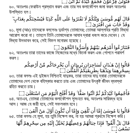
فَتَوَلَّىٰ فِرْعَوْنُ فَجَمَعَ كَيْدَهُ ثُمَّ أَتَىٰ ۝
৬০. অতঃপর ফেরাউন প্রস্থান করল এবং তার সব কলাকৌশল জমা করল অতঃপর
উপস্থিত হল।
قَالَ لَهُم مُّوسَىٰ وَيْلَكُمْ لَا تَفْتَرُوا عَلَى اللَّهِ كَذِبًا فَيُسْحِتَكُم بِعَذَابٍ ۖ
وَقَدْ خَابَ مَنِ افْتَرَىٰ ۝
৬১. মূসা (আঃ) তাদেরকে বললেনঃ দুর্ভাগ্য তোমাদের; তোমরা আল্লাহর প্রতি মিথ্যা
আরোপ করো না। তাহলে তিনি তোমাদেরকে আযাব দ্বারা ধবংস করে দেবেন। যে
মিথ্যা উদভাবন করে, সেই বিফল মনোরথ হয়েছে।
فَتَنَازَعُوا أَمْرَهُم بَيْنَهُمْ وَأَسَرُّوا النَّجْوَىٰ ۝
৬২. অতঃপর তারা তাদের কাজে নিজেদের মধ্যে বিতর্ক করল এবং গোপনে পরামর্শ
করল।
قَالُوا إِنْ هَـٰذَانِ لَسَاحِرَانِ يُرِيدَانِ أَن يُخْرِجَاكُم مِّنْ أَرْضِكُم
بِسِحْرِهِمَا وَيَذْهَبَا بِطَرِيقَتِكُمُ الْمُثْلَىٰ ۝
৬৩. তারা বললঃ এই দুইজন নিশ্চিতই যাদুকর, তারা তাদের যাদু দ্বারা তোমাদেরকে
তোমাদের দেশ থেকে বহিস্কার করতে চায় এবং তোমাদের উৎকৃষ্ট জীবন ব্যবস্থা
রহিত করতে চায়।
فَأَجْمِعُوا كَيْدَكُمْ ثُمَّ ائْتُوا صَفًّا ۚ وَقَدْ أَفْلَحَ الْيَوْمَ مَنِ اسْتَعْلَىٰ ۝
৬৪. অতএব, তোমরা তোমাদের কলাকৌশল সুসংহত কর, অতঃপর সারিবদ্ধ হয়ে
আস। আজ যে জয়ী হবে, সেই সফলকাম হবে।
قَالُوا يَا مُوسَىٰ إِمَّا أَن تُلْقِيَ وَإِمَّا أَن نَّكُونَ أَوَّلَ مَنْ أَلْقَىٰ ۝
৬৫. তারা বললঃ হে মূসা, হয় তুমি নিক্ষেপ কর, না হয় আমরা প্রথমে নিক্ষেপ করি।
قَالَ بَلْ أَلْقُوا ۖ فَإِذَا حِبَالُهُمْ وَعِصِيُّهُمْ يُخَيَّلُ إِلَيْهِ مِن سِحْرِهِمْ أَنَّهَا
تَسْعَىٰ ۝