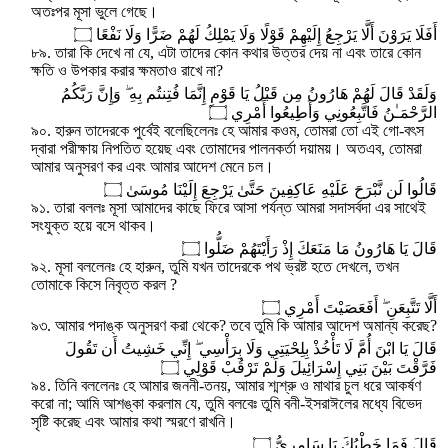
অতঃপর মূসা ভুলে গেছে।
أَفَلَا يَرَوْنَ أَلَّا يَرْجِعُ إِلَيْهِمْ قَوْلًا وَلَا يَمْلِكُ لَهُمْ ضَرًّا وَلَا نَفْعًا ۝
৮৯. তারা কি দেখে না যে, এটা তাদের কোন কথার উত্তর দেয় না এবং তারে কোন
ক্ষতি ও উপকার করার ক্ষমতাও রাখে না?
وَلَقَدْ قَالَ لَهُمْ هَارُونُ مِن قَبْلُ يَا قَوْمِ إِنَّمَا فُتِنتُم بِهِ ۖ وَإِنَّ رَبَّكُمُ
الرَّحْمَـٰنُ فَاتَّبِعُونِي وَأَطِيعُوا أَمْرِي ۝
৯০. হারুন তাদেরকে পুর্বেই বলেছিলেনঃ হে আমার কওম, তোমরা তো এই গো-বৎস
দ্বারা পরীক্ষায় নিপতিত হয়েছ এবং তোমাদের পালনকর্তা দয়াময়। অতএব, তোমরা
আমার অনুসরণ কর এবং আমার আদেশ মেনে চল।
قَالُوا لَن نَّبْرَحَ عَلَيْهِ عَاكِفِينَ حَتَّىٰ يَرْجِعَ إِلَيْنَا مُوسَىٰ ۝
৯১. তারা বললঃ মূসা আমাদের কাছে ফিরে আসা পর্যন্ত আমরা সদাসর্বদা এর সাথেই
সংযুক্ত হয়ে বসে থাকব।
قَالَ يَا هَارُونُ مَا مَنَعَكَ إِذْ رَأَيْتَهُمْ ضَلُّوا ۝
৯২. মূসা বললেনঃ হে হারুন, তুমি যখন তাদেরকে পথ ভ্রষ্ট হতে দেখলে, তখন
তোমাকে কিসে নিবৃত্ত করল ?
أَلَّا تَتَّبِعَنِ ۖ أَفَعَصَيْتَ أَمْرِي ۝
৯৩. আমার পদাঙ্ক অনুসরণ করা থেকে? তবে তুমি কি আমার আদেশ অমান্য করেছ?
قَالَ يَا ابْنَ أُمَّ لَا تَأْخُذْ بِلِحْيَتِي وَلَا بِرَأْسِي ۖ إِنِّي خَشِيتُ أَن تَقُولَ
فَرَّقْتَ بَيْنَ بَنِي إِسْرَائِيلَ وَلَمْ تَرْقُبْ قَوْلِي ۝
৯৪. তিনি বললেনঃ হে আমার জননী-তনয়, আমার শ্মশ্রু ও মাথার চুল ধরে আকর্ষণ
করো না; আমি আশঙ্কা করলাম যে, তুমি বলবেঃ তুমি বনী-ইসরাঈলের মধ্যে বিভেদ
সৃষ্টি করেছ এবং আমার কথা স্মরণে রাখনি।
قَالَ فَمَا خَطْبُكَ يَا سَامِرِيُّ ۝