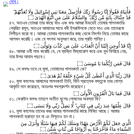
দেখি।
فَأْتِيَاهُ فَقُولَا إِنَّا رَسُولَا رَبِّكَ فَأَرْسِلْ مَعَنَا بَنِي إِسْرَائِيلَ وَلَا تُعَذِّبْهُمْ ۖ
قَدْ جِئْنَاكَ بِآيَةٍ مِّن رَّبِّكَ ۖ وَالسَّلَامُ عَلَىٰ مَنِ اتَّبَعَ الْهُدَىٰ ۝
৪৭. অতএব তোমরা তার কাছে যাও এবং বলঃ আমরা উভয়েই তোমার পালনকর্তার
প্রেরিত রসূল, অতএব আমাদের সাথে বনী ইসরাঈলকে যেতে দাও এবং তাদেরকে
নিপীড়ন করো না। আমরা তোমার পালনকর্তার কাছ থেকে নিদর্শন নিয়ে তোমার কাছে
আগমন করেছি। এবং যে সৎপথ অনুসরণ করে, তার প্রতি শান্তি।
إِنَّا قَدْ أُوحِيَ إِلَيْنَا أَنَّ الْعَذَابَ عَلَىٰ مَن كَذَّبَ وَتَوَلَّىٰ ۝
৪৮. আমরা ওহী লাভ করেছি যে, যে ব্যক্তি মিথ্যারোপ করে এবং মুখ ফিরিয়ে নেয়,
তার উপর আযাব পড়বে।
قَالَ فَمَن رَّبُّكُمَا يَا مُوسَىٰ ۝
৪৯. সে বললঃ তবে হে মূসা, তোমাদের পালনকর্তা কে?
قَالَ رَبُّنَا الَّذِي أَعْطَىٰ كُلَّ شَيْءٍ خَلْقَهُ ثُمَّ هَدَىٰ ۝
৫০. মূসা বললেনঃ আমাদের পালনকর্তা তিনি, যিনি প্রত্যেক বস্তুকে তার যোগ্য
আকৃতি দান করেছেন, অতঃপর পথপ্রদর্শন করেছেন।
قَالَ فَمَا بَالُ الْقُرُونِ الْأُولَىٰ ۝
৫১. ফেরাউন বললঃ তাহলে অতীত যুগের লোকদের অবস্থা কি?
قَالَ عِلْمُهَا عِندَ رَبِّي فِي كِتَابٍ ۖ لَّا يَضِلُّ رَبِّي وَلَا يَنسَى ۝
৫২. মূসা বললেনঃ তাদের খবর আমার পালনকর্তার কাছে লিখিত আছে। আমার
পালনকর্তা ভ্রান্ত হন না এং বিস্মৃতও হন না।
الَّذِي جَعَلَ لَكُمُ الْأَرْضَ مَهْدًا وَسَلَكَ لَكُمْ فِيهَا سُبُلًا وَأَنزَلَ مِنَ
السَّمَاءِ مَاءً فَأَخْرَجْنَا بِهِ أَزْوَاجًا مِّن نَّبَاتٍ شَتَّىٰ ۝