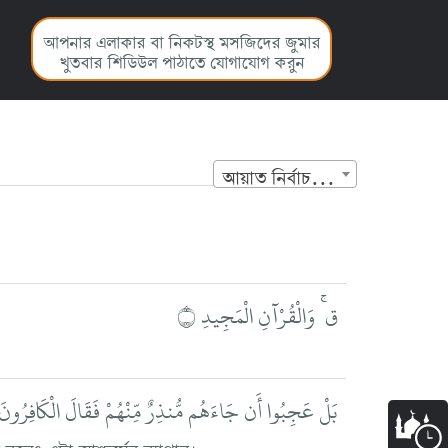
আপনার এলাকার বা নিকটস্থ মসজিদের জুমার
খুতবার শিডিউল পাঠাতে যোগাযোগ করুন
আয়াত নির্বাচন করুন
ق ۚ وَالْقُرْآنِ الْمَجِيدِ ۝
بَلْ عَجِبُوا أَن جَاءَهُم مُّنذِرٌ مِّنْهُمْ فَقَالَ الْكَافِرُو
লেঃ এটা আশ্চর্যের ব্যাপার।