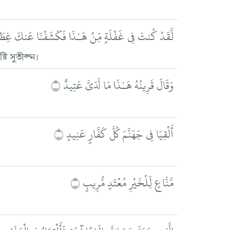
لَّقَدْ كُنتَ فِي غَفْلَةٍ مِّنْ هَـٰذَا فَكَشَفْنَا عَنكَ غِطَاء
 সুতীক্ষ্ন।
وَقَالَ قَرِينُهُ هَـٰذَا مَا لَدَيَّ عَتِيدٌ ۝
أَلْقِيَا فِي جَهَنَّمَ كُلَّ كَفَّارٍ عَنِيدٍ ۝
مَّنَّاعٍ لِّلْخَيْرِ مُعْتَدٍ مُّرِيبٍ ۝