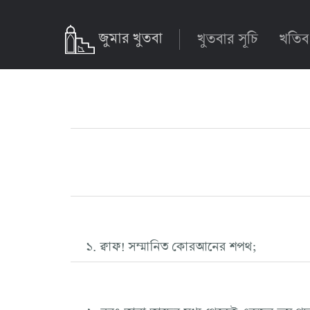
জুমার খুতবা
খুতবার সূচি
খতিব
১. ক্বাফ! সম্মানিত কোরআনের শপথ;
২. বরং তারা তাদের মধ্য থেকেই একজন ভয় প্রদ