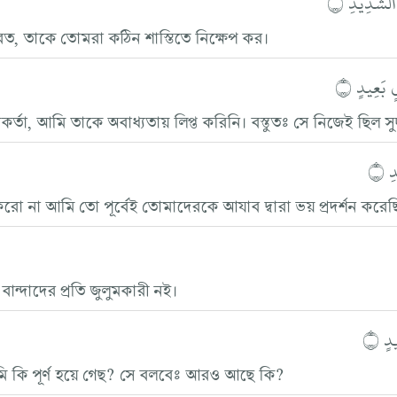
الشَّدِيدِ ۝
 করত, তাকে তোমরা কঠিন শাস্তিতে নিক্ষেপ কর।
 بَعِيدٍ ۝
া, আমি তাকে অবাধ্যতায় লিপ্ত করিনি। বস্তুতঃ সে নিজেই ছিল সুদূর 
 ۝
া না আমি তো পূর্বেই তোমাদেরকে আযাব দ্বারা ভয় প্রদর্শন করে
্দাদের প্রতি জুলুমকারী নই।
دٍ ۝
ুমি কি পূর্ণ হয়ে গেছ? সে বলবেঃ আরও আছে কি?