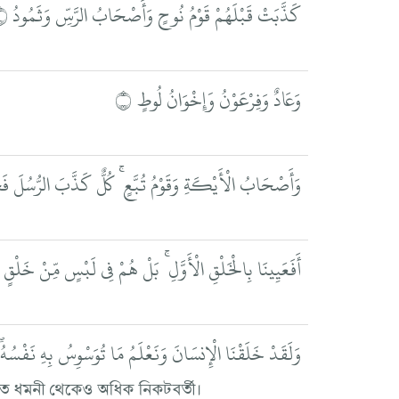
كَذَّبَتْ قَبْلَهُمْ قَوْمُ نُوحٍ وَأَصْحَابُ الرَّسِّ وَثَمُودُ ۝
وَعَادٌ وَفِرْعَوْنُ وَإِخْوَانُ لُوطٍ ۝
وَأَصْحَابُ الْأَيْكَةِ وَقَوْمُ تُبَّعٍ ۚ كُلٌّ كَذَّبَ الرُّسُلَ فَ
أَفَعَيِينَا بِالْخَلْقِ الْأَوَّلِ ۚ بَلْ هُمْ فِي لَبْسٍ مِّنْ خَلْقٍ
وَلَقَدْ خَلَقْنَا الْإِنسَانَ وَنَعْلَمُ مَا تُوَسْوِسُ بِهِ نَفْسُهُ ۖ 
্থিত ধমনী থেকেও অধিক নিকটবর্তী।