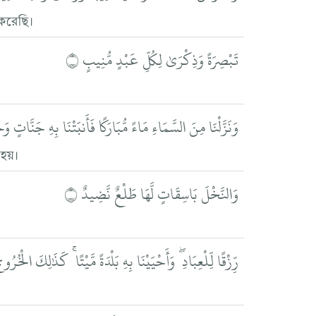
 করেছি।
تَبْصِرَةً وَذِكْرَىٰ لِكُلِّ عَبْدٍ مُّنِيبٍ ۝
وَنَزَّلْنَا مِنَ السَّمَاءِ مَاءً مُّبَارَكًا فَأَنبَتْنَا بِهِ جَنَّاتٍ 
 হয়।
وَالنَّخْلَ بَاسِقَاتٍ لَّهَا طَلْعٌ نَّضِيدٌ ۝
رِّزْقًا لِّلْعِبَادِ ۖ وَأَحْيَيْنَا بِهِ بَلْدَةً مَّيْتًا ۚ كَذَٰلِكَ الْخُرُوج