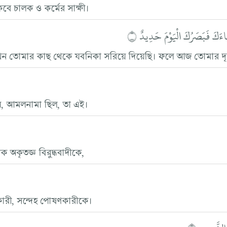
বে চালক ও কর্মের সাক্ষী।
َكَ فَبَصَرُكَ الْيَوْمَ حَدِيدٌ ۝
খন তোমার কাছ থেকে যবনিকা সরিয়ে দিয়েছি। ফলে আজ তোমার দৃষ্টি
ে, আমলনামা ছিল, তা এই।
ক অকৃতজ্ঞ বিরুদ্ধবাদীকে,
ারী, সন্দেহ পোষণকারীকে।