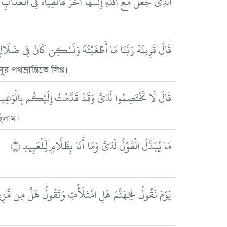
الَّذِي جَعَلَ مَعَ اللَّهِ إِلَـٰهًا آخَرَ فَأَلْقِيَاهُ فِي الْعَذَابِ 
قَالَ قَرِينُهُ رَبَّنَا مَا أَطْغَيْتُهُ وَلَـٰكِن كَانَ فِي ضَلَالٍ
পথভ্রান্তিতে লিপ্ত।
قَالَ لَا تَخْتَصِمُوا لَدَيَّ وَقَدْ قَدَّمْتُ إِلَيْكُم بِالْوَعِيدِ
ছিলাম।
مَا يُبَدَّلُ الْقَوْلُ لَدَيَّ وَمَا أَنَا بِظَلَّامٍ لِّلْعَبِيدِ ۝
يَوْمَ نَقُولُ لِجَهَنَّمَ هَلِ امْتَلَأْتِ وَتَقُولُ هَلْ مِن مَّزِي