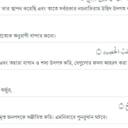
র ভার স্থাপন করেছি এবং তাতে সর্বপ্রকার নয়নাভিরাম উদ্ভিদ উদগত
ত্যেক অনুরাগী বান্দার জন্যে।
وَحَبَّ الْحَصِيدِ ۝
ি এবং তদ্বারা বাগান ও শস্য উদগত করি, যেগুলোর ফসল আহরণ করা
খর্জুর,
ُ ۝
আমি মৃত জনপদকে সঞ্জীবিত করি। এমনিভাবে পুনরুত্থান ঘটবে।