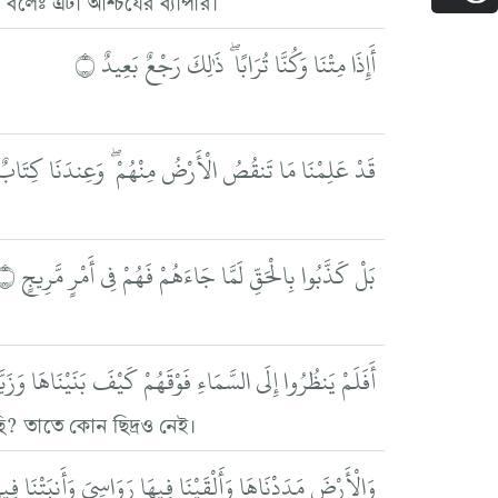
أَإِذَا مِتْنَا وَكُنَّا تُرَابًا ۖ ذَٰلِكَ رَجْعٌ بَعِيدٌ ۝
قَدْ عَلِمْنَا مَا تَنقُصُ الْأَرْضُ مِنْهُمْ ۖ وَعِندَنَا كِتَاب
بَلْ كَذَّبُوا بِالْحَقِّ لَمَّا جَاءَهُمْ فَهُمْ فِي أَمْرٍ مَّرِيجٍ ۝
أَفَلَمْ يَنظُرُوا إِلَى السَّمَاءِ فَوْقَهُمْ كَيْفَ بَنَيْنَاهَا وَزَيّ
ি? তাতে কোন ছিদ্রও নেই।
وَالْأَرْضَ مَدَدْنَاهَا وَأَلْقَيْنَا فِيهَا رَوَاسِيَ وَأَنبَتْنَا فِ