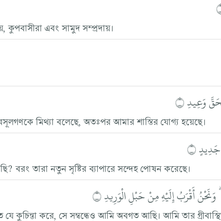
ায়, কুপবাসীরা এবং সামুদ সম্প্রদায়।
حَقَّ وَعِيدِ ۝
েই রসূলগণকে মিথ্যা বলেছে, অতঃপর আমার শাস্তির যোগ্য হয়েছে।
 جَدِيدٍ ۝
েছি? বরং তারা নতুন সৃষ্টির ব্যাপারে সন্দেহ পোষন করেছে।
وَنَحْنُ أَقْرَبُ إِلَيْهِ مِنْ حَبْلِ الْوَرِيدِ ۝
ে যে কুচিন্তা করে, সে সম্বন্ধেও আমি অবগত আছি। আমি তার গ্রীবাস