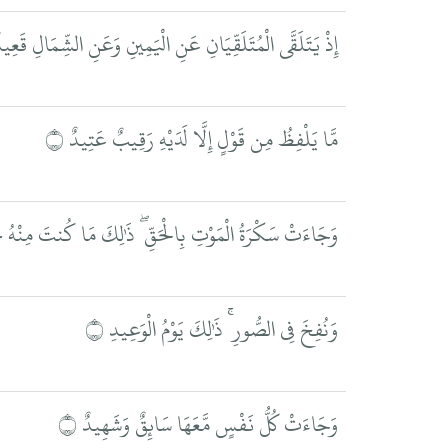
إِذْ يَتَلَقَّى الْمُتَلَقِّيَانِ عَنِ الْيَمِينِ وَعَنِ الشِّمَالِ قَعِيدٌ
مَّا يَلْفِظُ مِن قَوْلٍ إِلَّا لَدَيْهِ رَقِيبٌ عَتِيدٌ ۝
وَجَاءَتْ سَكْرَةُ الْمَوْتِ بِالْحَقِّ ۖ ذَٰلِكَ مَا كُنتَ مِنْهُ تَ
وَنُفِخَ فِي الصُّورِ ۚ ذَٰلِكَ يَوْمُ الْوَعِيدِ ۝
وَجَاءَتْ كُلُّ نَفْسٍ مَّعَهَا سَائِقٌ وَشَهِيدٌ ۝