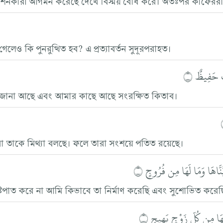
েও কি পুনরুত্থিত হব? এ প্রত্যাবর্তন সুদূরপরাহত।
ٌ حَفِيظٌ ۝
মার জানা আছে এবং আমার কাছে আছে সংরক্ষিত কিতাব।
া তাকে মিথ্যা বলছে। ফলে তারা সংশয়ে পতিত রয়েছে।
َنَّاهَا وَمَا لَهَا مِن فُرُوجٍ ۝
টিপাত করে না আমি কিভাবে তা নির্মাণ করেছি এবং সুশোভিত করেছ
يهَا مِن كُلِّ زَوْجٍ بَهِيجٍ ۝