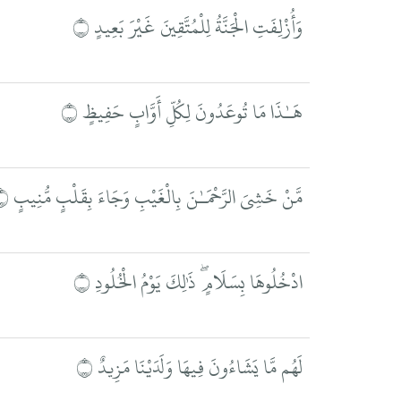
وَأُزْلِفَتِ الْجَنَّةُ لِلْمُتَّقِينَ غَيْرَ بَعِيدٍ ۝
هَـٰذَا مَا تُوعَدُونَ لِكُلِّ أَوَّابٍ حَفِيظٍ ۝
مَّنْ خَشِيَ الرَّحْمَـٰنَ بِالْغَيْبِ وَجَاءَ بِقَلْبٍ مُّنِيبٍ ۝
ادْخُلُوهَا بِسَلَامٍ ۖ ذَٰلِكَ يَوْمُ الْخُلُودِ ۝
لَهُم مَّا يَشَاءُونَ فِيهَا وَلَدَيْنَا مَزِيدٌ ۝