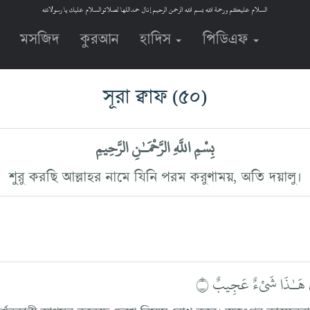
السلام عليكم ورحمة الله بسم الله الرحمن الرحيم إنال حمداللها لصلاتوالسلام عليك يا رسولالله
মসজিদ
কুরআন
হাদিস
পিডিএফ
সূরা ক্বাফ
(৫০)
بِسْمِ اللَّهِ الرَّحْمَـٰنِ الرَّحِيمِ
শুরু করছি আল্লাহর নামে যিনি পরম করুণাময়, অতি দয়ালু।
نَ هَـٰذَا شَيْءٌ عَجِيبٌ ۝
র্শনকারী আগমন করেছে দেখে বিস্ময় বোধ করে। অতঃপর কাফেররা ব