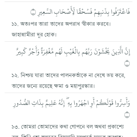
فَاعْتَرَفُوا بِذَنبِهِمْ فَسُحْقًا لِّأَصْحَابِ السَّعِيرِ ۝
১১. অতঃপর তারা তাদের অপরাধ স্বীকার করবে।
জাহান্নামীরা দূর হোক।
إِنَّ الَّذِينَ يَخْشَوْنَ رَبَّهُم بِالْغَيْبِ لَهُم مَّغْفِرَةٌ وَأَجْرٌ كَبِيرٌ
۝
১২. নিশ্চয় যারা তাদের পালনকর্তাকে না দেখে ভয় করে,
তাদের জন্যে রয়েছে ক্ষমা ও মহাপুরস্কার।
وَأَسِرُّوا قَوْلَكُمْ أَوِ اجْهَرُوا بِهِ ۖ إِنَّهُ عَلِيمٌ بِذَاتِ الصُّدُورِ
۝
১৩. তোমরা তোমাদের কথা গোপনে বল অথবা প্রকাশ্যে
বল, তিনি তো অন্তরের বিষয়াদি সম্পর্কে সম্যক অবগত।