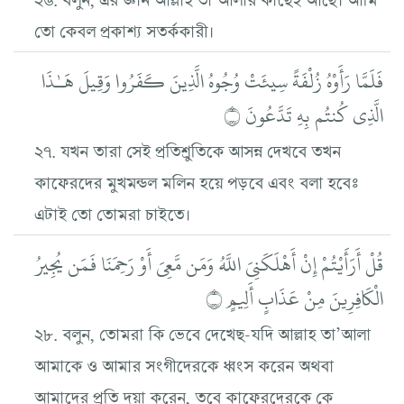
তো কেবল প্রকাশ্য সতর্ককারী।
فَلَمَّا رَأَوْهُ زُلْفَةً سِيئَتْ وُجُوهُ الَّذِينَ كَفَرُوا وَقِيلَ هَـٰذَا
الَّذِي كُنتُم بِهِ تَدَّعُونَ ۝
২৭. যখন তারা সেই প্রতিশ্রুতিকে আসন্ন দেখবে তখন
কাফেরদের মুখমন্ডল মলিন হয়ে পড়বে এবং বলা হবেঃ
এটাই তো তোমরা চাইতে।
قُلْ أَرَأَيْتُمْ إِنْ أَهْلَكَنِيَ اللَّهُ وَمَن مَّعِيَ أَوْ رَحِمَنَا فَمَن يُجِيرُ
الْكَافِرِينَ مِنْ عَذَابٍ أَلِيمٍ ۝
২৮. বলুন, তোমরা কি ভেবে দেখেছ-যদি আল্লাহ তা’আলা
আমাকে ও আমার সংগীদেরকে ধ্বংস করেন অথবা
আমাদের প্রতি দয়া করেন, তবে কাফেরদেরকে কে