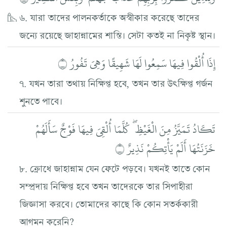
৬. যারা তাদের পালনকর্তাকে অস্বীকার করেছে তাদের
জন্যে রয়েছে জাহান্নামের শাস্তি। সেটা কতই না নিকৃষ্ট স্থান।
إِذَا أُلْقُوا فِيهَا سَمِعُوا لَهَا شَهِيقًا وَهِيَ تَفُورُ ۝
৭. যখন তারা তথায় নিক্ষিপ্ত হবে, তখন তার উৎক্ষিপ্ত গর্জন
শুনতে পাবে।
تَكَادُ تَمَيَّزُ مِنَ الْغَيْظِ ۖ كُلَّمَا أُلْقِيَ فِيهَا فَوْجٌ سَأَلَهُمْ
خَزَنَتُهَا أَلَمْ يَأْتِكُمْ نَذِيرٌ ۝
৮. ক্রোধে জাহান্নাম যেন ফেটে পড়বে। যখনই তাতে কোন
সম্প্রদায় নিক্ষিপ্ত হবে তখন তাদেরকে তার সিপাহীরা
জিজ্ঞাসা করবে। তোমাদের কাছে কি কোন সতর্ককারী
আগমন করেনি?