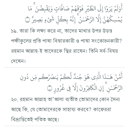
أَوَلَمْ يَرَوْا إِلَى الطَّيْرِ فَوْقَهُمْ صَافَّاتٍ وَيَقْبِضْنَ ۚ مَا
يُمْسِكُهُنَّ إِلَّا الرَّحْمَـٰنُ ۚ إِنَّهُ بِكُلِّ شَيْءٍ بَصِيرٌ ۝
১৯. তারা কি লক্ষ্য করে না, তাদের মাথার উপর উড়ন্ত
পক্ষীকুলের প্রতি পাখা বিস্তারকারী ও পাখা সংকোচনকারী?
রহমান আল্লাহ-ই তাদেরকে স্থির রাখেন। তিনি সর্ব-বিষয়
দেখেন।
أَمَّنْ هَـٰذَا الَّذِي هُوَ جُندٌ لَّكُمْ يَنصُرُكُم مِّن دُونِ
الرَّحْمَـٰنِ ۚ إِنِ الْكَافِرُونَ إِلَّا فِي غُرُورٍ ۝
২০. রহমান আল্লাহ তা’আলা ব্যতীত তোমাদের কোন সৈন্য
আছে কি, যে তোমাদেরকে সাহায্য করবে? কাফেররা
বিভ্রান্তিতেই পতিত আছে।