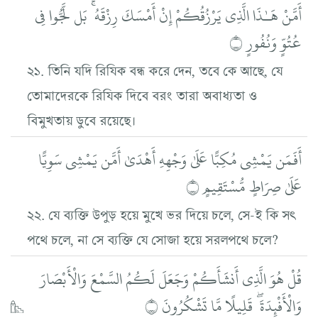
أَمَّنْ هَـٰذَا الَّذِي يَرْزُقُكُمْ إِنْ أَمْسَكَ رِزْقَهُ ۚ بَل لَّجُّوا فِي
عُتُوٍّ وَنُفُورٍ ۝
২১. তিনি যদি রিযিক বন্ধ করে দেন, তবে কে আছে, যে
তোমাদেরকে রিযিক দিবে বরং তারা অবাধ্যতা ও
বিমুখতায় ডুবে রয়েছে।
أَفَمَن يَمْشِي مُكِبًّا عَلَىٰ وَجْهِهِ أَهْدَىٰ أَمَّن يَمْشِي سَوِيًّا
عَلَىٰ صِرَاطٍ مُّسْتَقِيمٍ ۝
২২. যে ব্যক্তি উপুড় হয়ে মুখে ভর দিয়ে চলে, সে-ই কি সৎ
পথে চলে, না সে ব্যক্তি যে সোজা হয়ে সরলপথে চলে?
قُلْ هُوَ الَّذِي أَنشَأَكُمْ وَجَعَلَ لَكُمُ السَّمْعَ وَالْأَبْصَارَ
وَالْأَفْئِدَةَ ۖ قَلِيلًا مَّا تَشْكُرُونَ ۝