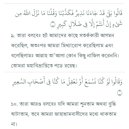
قَالُوا بَلَىٰ قَدْ جَاءَنَا نَذِيرٌ فَكَذَّبْنَا وَقُلْنَا مَا نَزَّلَ اللَّهُ مِن
شَيْءٍ إِنْ أَنتُمْ إِلَّا فِي ضَلَالٍ كَبِيرٍ ۝
৯. তারা বলবেঃ হ্যাঁ আমাদের কাছে সতর্ককারী আগমন
করেছিল, অতঃপর আমরা মিথ্যারোপ করেছিলাম এবং
বলেছিলামঃ আল্লাহ তা’আলা কোন কিছু নাজিল করেননি।
তোমরা মহাবিভ্রান্তিতে পড়ে রয়েছ।
وَقَالُوا لَوْ كُنَّا نَسْمَعُ أَوْ نَعْقِلُ مَا كُنَّا فِي أَصْحَابِ السَّعِيرِ
۝
১০. তারা আরও বলবেঃ যদি আমরা শুনতাম অথবা বুদ্ধি
খাটাতাম, তবে আমরা জাহান্নামবাসীদের মধ্যে থাকতাম
না।