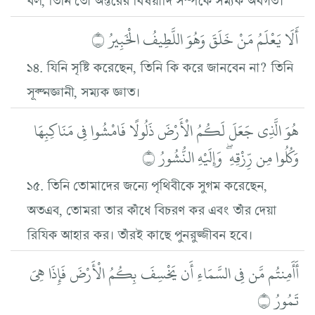
أَلَا يَعْلَمُ مَنْ خَلَقَ وَهُوَ اللَّطِيفُ الْخَبِيرُ ۝
১৪. যিনি সৃষ্টি করেছেন, তিনি কি করে জানবেন না? তিনি
সূক্ষ্নজ্ঞানী, সম্যক জ্ঞাত।
هُوَ الَّذِي جَعَلَ لَكُمُ الْأَرْضَ ذَلُولًا فَامْشُوا فِي مَنَاكِبِهَا
وَكُلُوا مِن رِّزْقِهِ ۖ وَإِلَيْهِ النُّشُورُ ۝
১৫. তিনি তোমাদের জন্যে পৃথিবীকে সুগম করেছেন,
অতএব, তোমরা তার কাঁধে বিচরণ কর এবং তাঁর দেয়া
রিযিক আহার কর। তাঁরই কাছে পুনরুজ্জীবন হবে।
أَأَمِنتُم مَّن فِي السَّمَاءِ أَن يَخْسِفَ بِكُمُ الْأَرْضَ فَإِذَا هِيَ
تَمُورُ ۝