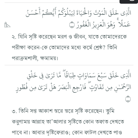
الَّذِي خَلَقَ الْمَوْتَ وَالْحَيَاةَ لِيَبْلُوَكُمْ أَيُّكُمْ أَحْسَنُ
عَمَلًا ۚ وَهُوَ الْعَزِيزُ الْغَفُورُ ۝
২. যিনি সৃষ্টি করেছেন মরণ ও জীবন, যাতে তোমাদেরকে
পরীক্ষা করেন-কে তোমাদের মধ্যে কর্মে শ্রেষ্ঠ? তিনি
পরাক্রমশালী, ক্ষমাময়।
الَّذِي خَلَقَ سَبْعَ سَمَاوَاتٍ طِبَاقًا ۖ مَّا تَرَىٰ فِي خَلْقِ
الرَّحْمَـٰنِ مِن تَفَاوُتٍ ۖ فَارْجِعِ الْبَصَرَ هَلْ تَرَىٰ مِن فُطُورٍ
۝
৩. তিনি সপ্ত আকাশ স্তরে স্তরে সৃষ্টি করেছেন। তুমি
করুণাময় আল্লাহ তা’আলার সৃষ্টিতে কোন তফাত দেখতে
পাবে না। আবার দৃষ্টিফেরাও; কোন ফাটল দেখতে পাও