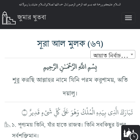
السلام عليكم ورحمة الله بسم الله الرحمن الرحيم إنال حمداللها لصلاتوالسلام عليك يا رسولالله
জুমার খুতবা
Tog
nav
সূরা আল মুলক
(৬৭)
আয়াত নির্বাচন করুন
بِسْمِ اللَّهِ الرَّحْمَـٰنِ الرَّحِيمِ
শুরু করছি আল্লাহর নামে যিনি পরম করুণাময়, অতি
দয়ালু।
تَبَارَكَ الَّذِي بِيَدِهِ الْمُلْكُ وَهُوَ عَلَىٰ كُلِّ شَيْءٍ قَدِيرٌ ۝
১. পূণ্যময় তিনি, যাঁর হাতে রাজত্ব। তিনি সবকিছুর উপর
সর্বশক্তিমান।