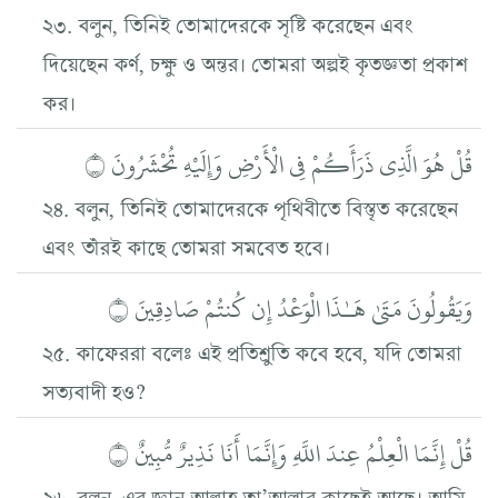
২৩. বলুন, তিনিই তোমাদেরকে সৃষ্টি করেছেন এবং
দিয়েছেন কর্ণ, চক্ষু ও অন্তর। তোমরা অল্পই কৃতজ্ঞতা প্রকাশ
কর।
قُلْ هُوَ الَّذِي ذَرَأَكُمْ فِي الْأَرْضِ وَإِلَيْهِ تُحْشَرُونَ ۝
২৪. বলুন, তিনিই তোমাদেরকে পৃথিবীতে বিস্তৃত করেছেন
এবং তাঁরই কাছে তোমরা সমবেত হবে।
وَيَقُولُونَ مَتَىٰ هَـٰذَا الْوَعْدُ إِن كُنتُمْ صَادِقِينَ ۝
২৫. কাফেররা বলেঃ এই প্রতিশ্রুতি কবে হবে, যদি তোমরা
সত্যবাদী হও?
قُلْ إِنَّمَا الْعِلْمُ عِندَ اللَّهِ وَإِنَّمَا أَنَا نَذِيرٌ مُّبِينٌ ۝
২৬. বলুন, এর জ্ঞান আল্লাহ তা’আলার কাছেই আছে। আমি