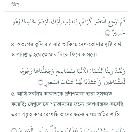
কি?
ثُمَّ ارْجِعِ الْبَصَرَ كَرَّتَيْنِ يَنقَلِبْ إِلَيْكَ الْبَصَرُ خَاسِئًا وَهُوَ
حَسِيرٌ ۝
৪. অতঃপর তুমি বার বার তাকিয়ে দেখ-তোমার দৃষ্টি ব্যর্থ
ও পরিশ্রান্ত হয়ে তোমার দিকে ফিরে আসবে।
وَلَقَدْ زَيَّنَّا السَّمَاءَ الدُّنْيَا بِمَصَابِيحَ وَجَعَلْنَاهَا رُجُومًا
لِّلشَّيَاطِينِ ۖ وَأَعْتَدْنَا لَهُمْ عَذَابَ السَّعِيرِ ۝
৫. আমি সর্বনিম্ন আকাশকে প্রদীপমালা দ্বারা সুসজ্জত
করেছি; সেগুলোকে শয়তানদের জন্যে ক্ষেপণাস্ত্রবৎ করেছি
এবং প্রস্তুত করে রেখেছি তাদের জন্যে জলন্ত অগ্নির শাস্তি।
وَلِلَّذِينَ كَفَرُوا بِرَبِّهِمْ عَذَابُ جَهَنَّمَ ۖ وَبِئْسَ الْمَصِيرُ ۝