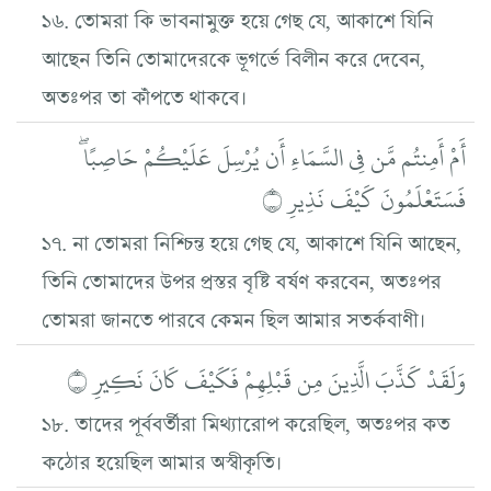
১৬. তোমরা কি ভাবনামুক্ত হয়ে গেছ যে, আকাশে যিনি
আছেন তিনি তোমাদেরকে ভূগর্ভে বিলীন করে দেবেন,
অতঃপর তা কাঁপতে থাকবে।
أَمْ أَمِنتُم مَّن فِي السَّمَاءِ أَن يُرْسِلَ عَلَيْكُمْ حَاصِبًا ۖ
فَسَتَعْلَمُونَ كَيْفَ نَذِيرِ ۝
১৭. না তোমরা নিশ্চিন্ত হয়ে গেছ যে, আকাশে যিনি আছেন,
তিনি তোমাদের উপর প্রস্তর বৃষ্টি বর্ষণ করবেন, অতঃপর
তোমরা জানতে পারবে কেমন ছিল আমার সতর্কবাণী।
وَلَقَدْ كَذَّبَ الَّذِينَ مِن قَبْلِهِمْ فَكَيْفَ كَانَ نَكِيرِ ۝
১৮. তাদের পূর্ববর্তীরা মিথ্যারোপ করেছিল, অতঃপর কত
কঠোর হয়েছিল আমার অস্বীকৃতি।