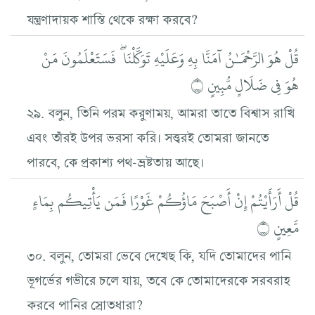
যন্ত্রণাদায়ক শাস্তি থেকে রক্ষা করবে?
قُلْ هُوَ الرَّحْمَـٰنُ آمَنَّا بِهِ وَعَلَيْهِ تَوَكَّلْنَا ۖ فَسَتَعْلَمُونَ مَنْ
هُوَ فِي ضَلَالٍ مُّبِينٍ ۝
২৯. বলুন, তিনি পরম করুণাময়, আমরা তাতে বিশ্বাস রাখি
এবং তাঁরই উপর ভরসা করি। সত্ত্বরই তোমরা জানতে
পারবে, কে প্রকাশ্য পথ-ভ্রষ্টতায় আছে।
قُلْ أَرَأَيْتُمْ إِنْ أَصْبَحَ مَاؤُكُمْ غَوْرًا فَمَن يَأْتِيكُم بِمَاءٍ
مَّعِينٍ ۝
৩০. বলুন, তোমরা ভেবে দেখেছ কি, যদি তোমাদের পানি
ভূগর্ভের গভীরে চলে যায়, তবে কে তোমাদেরকে সরবরাহ
করবে পানির স্রোতধারা?