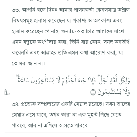
৩৩. আপনি বলে দিনঃ আমার পালনকর্তা কেবলমাত্র অশ্লীল
বিষয়সমূহ হারাম করেছেন যা প্রকাশ্য ও অপ্রকাশ্য এবং
হারাম করেছেন গোনাহ, অন্যায়-অত্যাচার আল্লাহর সাথে
এমন বস্তুকে অংশীদার করা, তিনি যার কোন, সনদ অবতীর্ণ
করেননি এবং আল্লাহর প্রতি এমন কথা আরোপ করা, যা
তোমরা জান না।
وَلِكُلِّ أُمَّةٍ أَجَلٌ ۖ فَإِذَا جَاءَ أَجَلُهُمْ لَا يَسْتَأْخِرُونَ سَاعَةً ۖ
وَلَا يَسْتَقْدِمُونَ ۝
৩৪. প্রত্যেক সম্প্রদায়ের একটি মেয়াদ রয়েছে। যখন তাদের
মেয়াদ এসে যাবে, তখন তারা না এক মুহুর্ত পিছে যেতে
পারবে, আর না এগিয়ে আসতে পারবে।