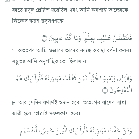
কাছে রসূল প্রেরিত হয়েছিল এবং আমি অবশ্যই তাদেরকে
জিজ্ঞেস করব রসূলগণকে।
فَلَنَقُصَّنَّ عَلَيْهِم بِعِلْمٍ ۖ وَمَا كُنَّا غَائِبِينَ ۝
৭. অতঃপর আমি স্বজ্ঞানে তাদের কাছে অবস্থা বর্ণনা করব।
বস্তুতঃ আমি অনুপস্থিত তো ছিলাম না।
وَالْوَزْنُ يَوْمَئِذٍ الْحَقُّ ۚ فَمَن ثَقُلَتْ مَوَازِينُهُ فَأُولَـٰئِكَ هُمُ
الْمُفْلِحُونَ ۝
৮. আর সেদিন যথার্থই ওজন হবে। অতঃপর যাদের পাল্লা
ভারী হবে, তারাই সফলকাম হবে।
وَمَنْ خَفَّتْ مَوَازِينُهُ فَأُولَـٰئِكَ الَّذِينَ خَسِرُوا أَنفُسَهُم