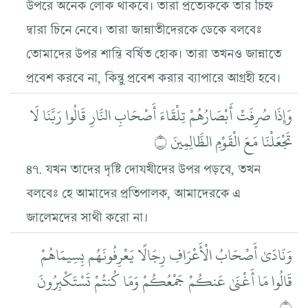
উপরে অনেক লোক থাকবে। তারা প্রত্যেককে তার চিহ্ন
দ্বারা চিনে নেবে। তারা জান্নাতীদেরকে ডেকে বলবেঃ
তোমাদের উপর শান্তি বর্ষিত হোক। তারা তখনও জান্নাতে
প্রবেশ করবে না, কিন্তু প্রবেশ করার ব্যাপারে আগ্রহী হবে।
وَإِذَا صُرِفَتْ أَبْصَارُهُمْ تِلْقَاءَ أَصْحَابِ النَّارِ قَالُوا رَبَّنَا لَا
تَجْعَلْنَا مَعَ الْقَوْمِ الظَّالِمِينَ ۝
৪৭. যখন তাদের দৃষ্টি দোযখীদের উপর পড়বে, তখন
বলবেঃ হে আমাদের প্রতিপালক, আমাদেরকে এ
জালেমদের সাথী করো না।
وَنَادَىٰ أَصْحَابُ الْأَعْرَافِ رِجَالًا يَعْرِفُونَهُم بِسِيمَاهُمْ
قَالُوا مَا أَغْنَىٰ عَنكُمْ جَمْعُكُمْ وَمَا كُنتُمْ تَسْتَكْبِرُونَ
۝