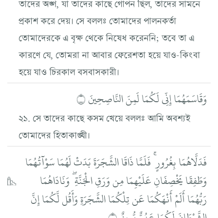
তাদের অঙ্গ, যা তাদের কাছে গোপন ছিল, তাদের সামনে
প্রকাশ করে দেয়। সে বললঃ তোমাদের পালনকর্তা
তোমাদেরকে এ বৃক্ষ থেকে নিষেধ করেননি; তবে তা এ
কারণে যে, তোমরা না আবার ফেরেশতা হয়ে যাও-কিংবা
হয়ে যাও চিরকাল বসবাসকারী।
وَقَاسَمَهُمَا إِنِّي لَكُمَا لَمِنَ النَّاصِحِينَ ۝
২১. সে তাদের কাছে কসম খেয়ে বললঃ আমি অবশ্যই
তোমাদের হিতাকাঙ্খী।
فَدَلَّاهُمَا بِغُرُورٍ ۚ فَلَمَّا ذَاقَا الشَّجَرَةَ بَدَتْ لَهُمَا سَوْآتُهُمَا
وَطَفِقَا يَخْصِفَانِ عَلَيْهِمَا مِن وَرَقِ الْجَنَّةِ ۖ وَنَادَاهُمَا
رَبُّهُمَا أَلَمْ أَنْهَكُمَا عَن تِلْكُمَا الشَّجَرَةِ وَأَقُل لَّكُمَا إِنَّ
الشَّيْطَانَ لَكُمَا عَدُوٌّ مُّبِينٌ ۝