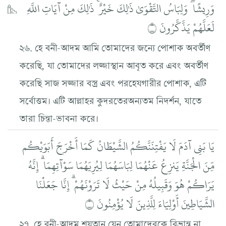
وَرِيشًا ۖ وَلِبَاسُ التَّقْوَىٰ ذَٰلِكَ خَيْرٌ ۚ ذَٰلِكَ مِنْ آيَاتِ اللَّهِ
لَعَلَّهُمْ يَذَّكَّرُونَ ۝
২৬. হে বনী-আদম আমি তোমাদের জন্যে পোশাক অবর্তীণ
করেছি, যা তোমাদের লজ্জাস্থান আবৃত করে এবং অবর্তীণ
করেছি সাজ সজ্জার বস্ত্র এবং পরহেযগারীর পোশাক, এটি
সর্বোত্তম। এটি আল্লাহর কুদরতেরঅন্যতম নিদর্শন, যাতে
তারা চিন্তা-ভাবনা করে।
يَا بَنِي آدَمَ لَا يَفْتِنَنَّكُمُ الشَّيْطَانُ كَمَا أَخْرَجَ أَبَوَيْكُم
مِّنَ الْجَنَّةِ يَنزِعُ عَنْهُمَا لِبَاسَهُمَا لِيُرِيَهُمَا سَوْآتِهِمَا ۗ إِنَّهُ
يَرَاكُمْ هُوَ وَقَبِيلُهُ مِنْ حَيْثُ لَا تَرَوْنَهُمْ ۗ إِنَّا جَعَلْنَا
الشَّيَاطِينَ أَوْلِيَاءَ لِلَّذِينَ لَا يُؤْمِنُونَ ۝
২৭. হে বনী-আদম শয়তান যেন তোমাদেরকে বিভ্রান্ত না