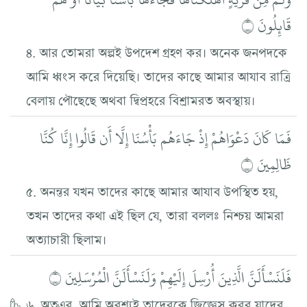
قَائِلُونَ ۝
৪. আর তোমরা অল্পই উপদেশ গ্রহণ কর। অনেক জনপদকে
আমি ধ্বংস করে দিয়েছি। তাদের কাছে আমার আযাব রাত্রি
বেলায় পৌছেছে অথবা দ্বিপ্রহরে বিশ্রামরত অবস্থায়।
فَمَا كَانَ دَعْوَاهُمْ إِذْ جَاءَهُم بَأْسُنَا إِلَّا أَن قَالُوا إِنَّا كُنَّا
ظَالِمِينَ ۝
৫. অনন্তর যখন তাদের কাছে আমার আযাব উপস্থিত হয়,
তখন তাদের কথা এই ছিল যে, তারা বললঃ নিশ্চয় আমরা
অত্যাচারী ছিলাম।
فَلَنَسْأَلَنَّ الَّذِينَ أُرْسِلَ إِلَيْهِمْ وَلَنَسْأَلَنَّ الْمُرْسَلِينَ ۝
৬. অতএব, আমি অবশ্যই তাদেরকে জিজ্ঞেস করব যাদের