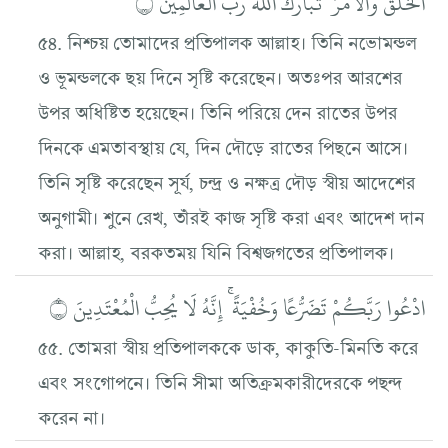
الْخَلْقُ وَالْأَمْرُ ۗ تَبَارَكَ اللَّهُ رَبُّ الْعَالَمِينَ ۝
৫৪. নিশ্চয় তোমাদের প্রতিপালক আল্লাহ। তিনি নভোমন্ডল
ও ভূমন্ডলকে ছয় দিনে সৃষ্টি করেছেন। অতঃপর আরশের
উপর অধিষ্টিত হয়েছেন। তিনি পরিয়ে দেন রাতের উপর
দিনকে এমতাবস্থায় যে, দিন দৌড়ে রাতের পিছনে আসে।
তিনি সৃষ্টি করেছেন সূর্য, চন্দ্র ও নক্ষত্র দৌড় স্বীয় আদেশের
অনুগামী। শুনে রেখ, তাঁরই কাজ সৃষ্টি করা এবং আদেশ দান
করা। আল্লাহ, বরকতময় যিনি বিশ্বজগতের প্রতিপালক।
ادْعُوا رَبَّكُمْ تَضَرُّعًا وَخُفْيَةً ۚ إِنَّهُ لَا يُحِبُّ الْمُعْتَدِينَ ۝
৫৫. তোমরা স্বীয় প্রতিপালককে ডাক, কাকুতি-মিনতি করে
এবং সংগোপনে। তিনি সীমা অতিক্রমকারীদেরকে পছন্দ
করেন না।