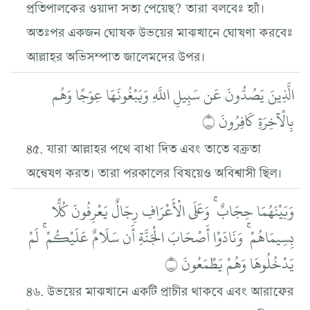
প্রতিপালকের ওয়াদা সত্য পেয়েছ? তারা বলবেঃ হ্যাঁ।
অতঃপর একজন ঘোষক উভয়ের মাঝখানে ঘোষণা করবেঃ
আল্লাহর অভিসম্পাত জালেমদের উপর।
الَّذِينَ يَصُدُّونَ عَن سَبِيلِ اللَّهِ وَيَبْغُونَهَا عِوَجًا وَهُم
بِالْآخِرَةِ كَافِرُونَ ۝
৪৫. যারা আল্লাহর পথে বাধা দিত এবং তাতে বক্রতা
অন্বেষণ করত। তারা পরকালের বিষয়েও অবিশ্বাসী ছিল।
وَبَيْنَهُمَا حِجَابٌ ۚ وَعَلَى الْأَعْرَافِ رِجَالٌ يَعْرِفُونَ كُلًّا
بِسِيمَاهُمْ ۚ وَنَادَوْا أَصْحَابَ الْجَنَّةِ أَن سَلَامٌ عَلَيْكُمْ ۚ لَمْ
يَدْخُلُوهَا وَهُمْ يَطْمَعُونَ ۝
৪৬. উভয়ের মাঝখানে একটি প্রাচীর থাকবে এবং আরাফের