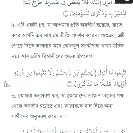
كِتَابٌ أُنزِلَ إِلَيْكَ فَلَا يَكُن فِي صَدْرِكَ حَرَجٌ مِّنْهُ
لِتُنذِرَ بِهِ وَذِكْرَىٰ لِلْمُؤْمِنِينَ ۝
২. এটি একটি গ্রন্থ, যা আপনার প্রতি অবতীর্ণ হয়েছে, যাতে
করে আপনি এর মাধ্যমে ভীতি-প্রদর্শন করেন। অতএব, এটি
পৌছে দিতে আপনার মনে কোনরূপ সংকীর্ণতা থাকা উচিত
নয়। আর এটিই বিশ্বাসীদের জন্যে উপদেশ।
اتَّبِعُوا مَا أُنزِلَ إِلَيْكُم مِّن رَّبِّكُمْ وَلَا تَتَّبِعُوا مِن دُونِهِ
أَوْلِيَاءَ ۗ قَلِيلًا مَّا تَذَكَّرُونَ ۝
৩. তোমরা অনুসরণ কর, যা তোমাদের প্রতি পালকের পক্ষ
থেকে অবতীর্ণ হয়েছে এবং আল্লাহকে বাদ দিয়ে অন্য
সাথীদের অনুসরণ করো না।
وَكَم مِّن قَرْيَةٍ أَهْلَكْنَاهَا فَجَاءَهَا بَأْسُنَا بَيَاتًا أَوْ هُمْ