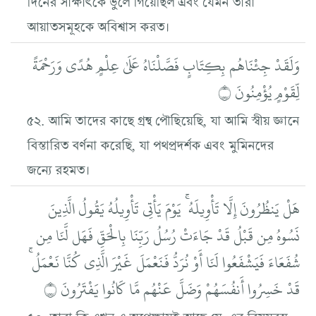
আয়াতসমূহকে অবিশ্বাস করত।
وَلَقَدْ جِئْنَاهُم بِكِتَابٍ فَصَّلْنَاهُ عَلَىٰ عِلْمٍ هُدًى وَرَحْمَةً
لِّقَوْمٍ يُؤْمِنُونَ ۝
৫২. আমি তাদের কাছে গ্রন্থ পৌছিয়েছি, যা আমি স্বীয় জ্ঞানে
বিস্তারিত বর্ণনা করেছি, যা পথপ্রদর্শক এবং মুমিনদের
জন্যে রহমত।
هَلْ يَنظُرُونَ إِلَّا تَأْوِيلَهُ ۚ يَوْمَ يَأْتِي تَأْوِيلُهُ يَقُولُ الَّذِينَ
نَسُوهُ مِن قَبْلُ قَدْ جَاءَتْ رُسُلُ رَبِّنَا بِالْحَقِّ فَهَل لَّنَا مِن
شُفَعَاءَ فَيَشْفَعُوا لَنَا أَوْ نُرَدُّ فَنَعْمَلَ غَيْرَ الَّذِي كُنَّا نَعْمَلُ ۚ
قَدْ خَسِرُوا أَنفُسَهُمْ وَضَلَّ عَنْهُم مَّا كَانُوا يَفْتَرُونَ ۝
৫৩. তারা কি এখন এ অপেক্ষায়ই আছে যে, এর বিষয়বস্তু