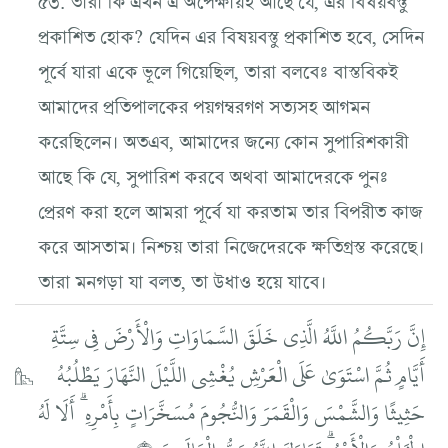
প্রকাশিত হোক? যেদিন এর বিষয়বস্তু প্রকাশিত হবে, সেদিন
পূর্বে যারা একে ভূলে গিয়েছিল, তারা বলবেঃ বাস্তবিকই
আমাদের প্রতিপালকের পয়গম্বরগণ সত্যসহ আগমন
করেছিলেন। অতএব, আমাদের জন্যে কোন সুপারিশকারী
আছে কি যে, সুপারিশ করবে অথবা আমাদেরকে পুনঃ
প্রেরণ করা হলে আমরা পূর্বে যা করতাম তার বিপরীত কাজ
করে আসতাম। নিশ্চয় তারা নিজেদেরকে ক্ষতিগ্রস্ত করেছে।
তারা মনগড়া যা বলত, তা উধাও হয়ে যাবে।
إِنَّ رَبَّكُمُ اللَّهُ الَّذِي خَلَقَ السَّمَاوَاتِ وَالْأَرْضَ فِي سِتَّةِ
أَيَّامٍ ثُمَّ اسْتَوَىٰ عَلَى الْعَرْشِ يُغْشِي اللَّيْلَ النَّهَارَ يَطْلُبُهُ
حَثِيثًا وَالشَّمْسَ وَالْقَمَرَ وَالنُّجُومَ مُسَخَّرَاتٍ بِأَمْرِهِ ۗ أَلَا لَهُ