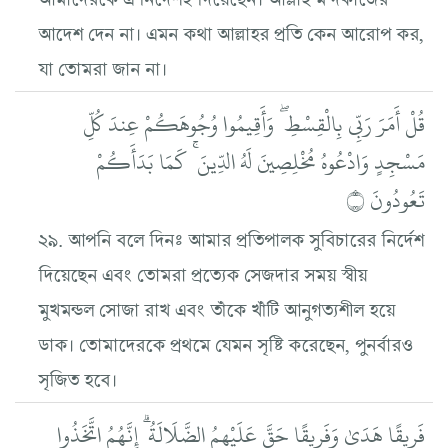
আদেশ দেন না। এমন কথা আল্লাহর প্রতি কেন আরোপ কর,
যা তোমরা জান না।
قُلْ أَمَرَ رَبِّي بِالْقِسْطِ ۖ وَأَقِيمُوا وُجُوهَكُمْ عِندَ كُلِّ
مَسْجِدٍ وَادْعُوهُ مُخْلِصِينَ لَهُ الدِّينَ ۚ كَمَا بَدَأَكُمْ
تَعُودُونَ ۝
২৯. আপনি বলে দিনঃ আমার প্রতিপালক সুবিচারের নির্দেশ
দিয়েছেন এবং তোমরা প্রত্যেক সেজদার সময় স্বীয়
মুখমন্ডল সোজা রাখ এবং তাঁকে খাঁটি আনুগত্যশীল হয়ে
ডাক। তোমাদেরকে প্রথমে যেমন সৃষ্টি করেছেন, পুনর্বারও
সৃজিত হবে।
فَرِيقًا هَدَىٰ وَفَرِيقًا حَقَّ عَلَيْهِمُ الضَّلَالَةُ ۗ إِنَّهُمُ اتَّخَذُوا