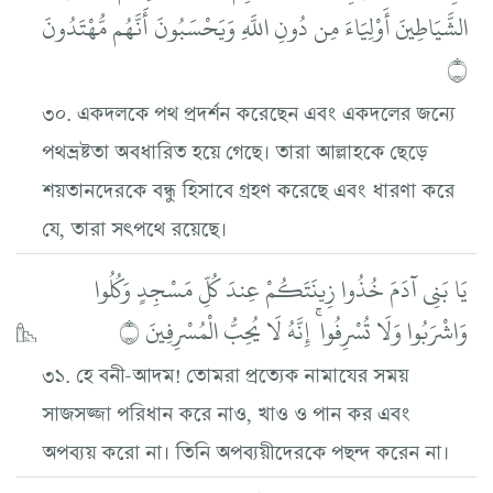
الشَّيَاطِينَ أَوْلِيَاءَ مِن دُونِ اللَّهِ وَيَحْسَبُونَ أَنَّهُم مُّهْتَدُونَ
۝
৩০. একদলকে পথ প্রদর্শন করেছেন এবং একদলের জন্যে
পথভ্রষ্টতা অবধারিত হয়ে গেছে। তারা আল্লাহকে ছেড়ে
শয়তানদেরকে বন্ধু হিসাবে গ্রহণ করেছে এবং ধারণা করে
যে, তারা সৎপথে রয়েছে।
يَا بَنِي آدَمَ خُذُوا زِينَتَكُمْ عِندَ كُلِّ مَسْجِدٍ وَكُلُوا
وَاشْرَبُوا وَلَا تُسْرِفُوا ۚ إِنَّهُ لَا يُحِبُّ الْمُسْرِفِينَ ۝
৩১. হে বনী-আদম! তোমরা প্রত্যেক নামাযের সময়
সাজসজ্জা পরিধান করে নাও, খাও ও পান কর এবং
অপব্যয় করো না। তিনি অপব্যয়ীদেরকে পছন্দ করেন না।