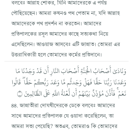
বলবেঃ আল্লাহ শোকর, যিনি আমাদেরকে এ পর্যন্ত
পৌছিয়েছেন। আমরা কখনও পথ পেতাম না, যদি আল্লাহ
আমাদেরকে পথ প্রদর্শন না করতেন। আমাদের
প্রতিপালকের রসূল আমাদের কাছে সত্যকথা নিয়ে
এসেছিলেন। আওয়াজ আসবেঃ এটি জান্নাত। তোমরা এর
উত্তরাধিকারী হলে তোমাদের কর্মের প্রতিদানে।
وَنَادَىٰ أَصْحَابُ الْجَنَّةِ أَصْحَابَ النَّارِ أَن قَدْ وَجَدْنَا مَا
وَعَدَنَا رَبُّنَا حَقًّا فَهَلْ وَجَدتُّم مَّا وَعَدَ رَبُّكُمْ حَقًّا ۖ قَالُوا
نَعَمْ ۚ فَأَذَّنَ مُؤَذِّنٌ بَيْنَهُمْ أَن لَّعْنَةُ اللَّهِ عَلَى الظَّالِمِينَ ۝
৪৪. জান্নাতীরা দোযখীদেরকে ডেকে বলবেঃ আমাদের
সাথে আমাদের প্রতিপালক যে ওয়াদা করেছিলেন, তা
আমরা সত্য পেয়েছি? অতএব, তোমরাও কি তোমাদের