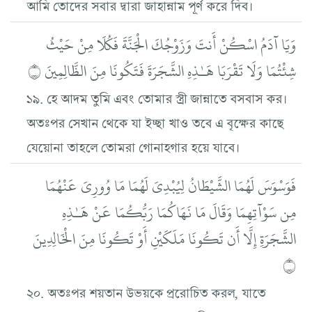
আমি তোদের সবার দ্বারা জাহান্নাম পূর্ণ করে দিব।
وَيَا آدَمُ اسْكُنْ أَنتَ وَزَوْجُكَ الْجَنَّةَ فَكُلَا مِنْ حَيْثُ
شِئْتُمَا وَلَا تَقْرَبَا هَـٰذِهِ الشَّجَرَةَ فَتَكُونَا مِنَ الظَّالِمِينَ ۝
১৯. হে আদম তুমি এবং তোমার স্ত্রী জান্নাতে বসবাস কর।
অতঃপর সেখান থেকে যা ইচ্ছা খাও তবে এ বৃক্ষের কাছে
যেয়োনা তাহলে তোমরা গোনাহগার হয়ে যাবে।
فَوَسْوَسَ لَهُمَا الشَّيْطَانُ لِيُبْدِيَ لَهُمَا مَا وُورِيَ عَنْهُمَا
مِن سَوْآتِهِمَا وَقَالَ مَا نَهَاكُمَا رَبُّكُمَا عَنْ هَـٰذِهِ
الشَّجَرَةِ إِلَّا أَن تَكُونَا مَلَكَيْنِ أَوْ تَكُونَا مِنَ الْخَالِدِينَ
۝
২০. অতঃপর শয়তান উভয়কে প্ররোচিত করল, যাতে