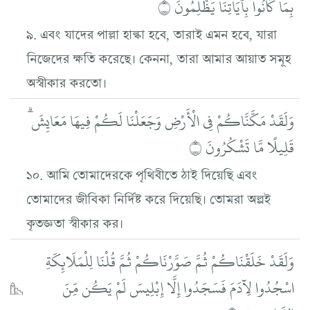
بِمَا كَانُوا بِآيَاتِنَا يَظْلِمُونَ ۝
৯. এবং যাদের পাল্লা হাল্কা হবে, তারাই এমন হবে, যারা
নিজেদের ক্ষতি করেছে। কেননা, তারা আমার আয়াত সমূহ
অস্বীকার করতো।
وَلَقَدْ مَكَّنَّاكُمْ فِي الْأَرْضِ وَجَعَلْنَا لَكُمْ فِيهَا مَعَايِشَ ۗ
قَلِيلًا مَّا تَشْكُرُونَ ۝
১০. আমি তোমাদেরকে পৃথিবীতে ঠাই দিয়েছি এবং
তোমাদের জীবিকা নির্দিষ্ট করে দিয়েছি। তোমরা অল্পই
কৃতজ্ঞতা স্বীকার কর।
وَلَقَدْ خَلَقْنَاكُمْ ثُمَّ صَوَّرْنَاكُمْ ثُمَّ قُلْنَا لِلْمَلَائِكَةِ
اسْجُدُوا لِآدَمَ فَسَجَدُوا إِلَّا إِبْلِيسَ لَمْ يَكُن مِّنَ