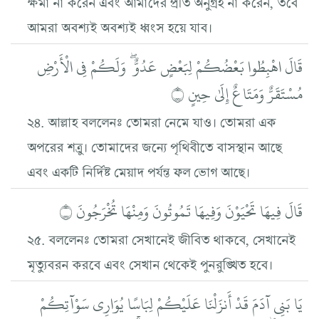
ক্ষমা না করেন এবং আমাদের প্রতি অনুগ্রহ না করেন, তবে
আমরা অবশ্যই অবশ্যই ধ্বংস হয়ে যাব।
قَالَ اهْبِطُوا بَعْضُكُمْ لِبَعْضٍ عَدُوٌّ ۖ وَلَكُمْ فِي الْأَرْضِ
مُسْتَقَرٌّ وَمَتَاعٌ إِلَىٰ حِينٍ ۝
২৪. আল্লাহ বললেনঃ তোমরা নেমে যাও। তোমরা এক
অপরের শত্রু। তোমাদের জন্যে পৃথিবীতে বাসস্থান আছে
এবং একটি নির্দিষ্ট মেয়াদ পর্যন্ত ফল ভোগ আছে।
قَالَ فِيهَا تَحْيَوْنَ وَفِيهَا تَمُوتُونَ وَمِنْهَا تُخْرَجُونَ ۝
২৫. বললেনঃ তোমরা সেখানেই জীবিত থাকবে, সেখানেই
মৃত্যুবরন করবে এবং সেখান থেকেই পুনরুঙ্খিত হবে।
يَا بَنِي آدَمَ قَدْ أَنزَلْنَا عَلَيْكُمْ لِبَاسًا يُوَارِي سَوْآتِكُمْ