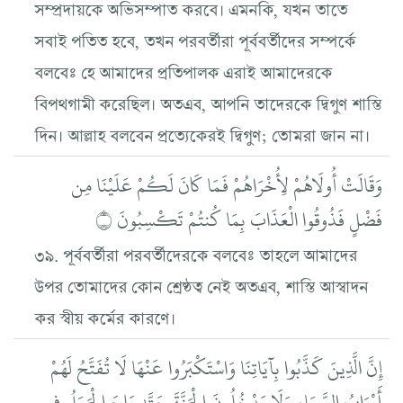
সম্প্রদায়কে অভিসম্পাত করবে। এমনকি, যখন তাতে
সবাই পতিত হবে, তখন পরবর্তীরা পূর্ববর্তীদের সম্পর্কে
বলবেঃ হে আমাদের প্রতিপালক এরাই আমাদেরকে
বিপথগামী করেছিল। অতএব, আপনি তাদেরকে দ্বিগুণ শাস্তি
দিন। আল্লাহ বলবেন প্রত্যেকেরই দ্বিগুণ; তোমরা জান না।
وَقَالَتْ أُولَاهُمْ لِأُخْرَاهُمْ فَمَا كَانَ لَكُمْ عَلَيْنَا مِن
فَضْلٍ فَذُوقُوا الْعَذَابَ بِمَا كُنتُمْ تَكْسِبُونَ ۝
৩৯. পূর্ববর্তীরা পরবর্তীদেরকে বলবেঃ তাহলে আমাদের
উপর তোমাদের কোন শ্রেষ্ঠত্ব নেই অতএব, শাস্তি আস্বাদন
কর স্বীয় কর্মের কারণে।
إِنَّ الَّذِينَ كَذَّبُوا بِآيَاتِنَا وَاسْتَكْبَرُوا عَنْهَا لَا تُفَتَّحُ لَهُمْ
أَبْوَابُ السَّمَاءِ وَلَا يَدْخُلُونَ الْجَنَّةَ حَتَّىٰ يَلِجَ الْجَمَلُ فِي