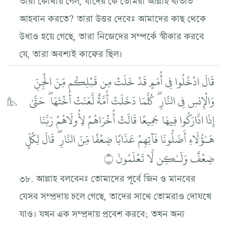
আহবান করতে? তারা উত্তর দেবেঃ আমাদের কাছ থেকে
উধাও হয়ে গেছে, তারা নিজেদের সম্পর্কে স্বীকার করবে
যে, তারা অবশ্যই কাফের ছিল।
قَالَ ادْخُلُوا فِي أُمَمٍ قَدْ خَلَتْ مِن قَبْلِكُم مِّنَ الْجِنِّ
وَالْإِنسِ فِي النَّارِ ۖ كُلَّمَا دَخَلَتْ أُمَّةٌ لَّعَنَتْ أُخْتَهَا ۖ حَتَّىٰ
إِذَا ادَّارَكُوا فِيهَا جَمِيعًا قَالَتْ أُخْرَاهُمْ لِأُولَاهُمْ رَبَّنَا
هَـٰؤُلَاءِ أَضَلُّونَا فَآتِهِمْ عَذَابًا ضِعْفًا مِّنَ النَّارِ ۖ قَالَ لِكُلٍّ
ضِعْفٌ وَلَـٰكِن لَّا تَعْلَمُونَ ۝
৩৮. আল্লাহ বলবেনঃ তোমাদের পূর্বে জিন ও মানবের
যেসব সম্প্রদায় চলে গেছে, তাদের সাথে তোমরাও দোযখে
যাও। যখন এক সম্প্রদায় প্রবেশ করবে; তখন অন্য