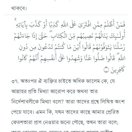
থাকবে।
فَمَنْ أَظْلَمُ مِمَّنِ افْتَرَىٰ عَلَى اللَّهِ كَذِبًا أَوْ كَذَّبَ بِآيَاتِهِ ۚ
أُولَـٰئِكَ يَنَالُهُمْ نَصِيبُهُم مِّنَ الْكِتَابِ ۖ حَتَّىٰ إِذَا جَاءَتْهُمْ
رُسُلُنَا يَتَوَفَّوْنَهُمْ قَالُوا أَيْنَ مَا كُنتُمْ تَدْعُونَ مِن دُونِ
اللَّهِ ۖ قَالُوا ضَلُّوا عَنَّا وَشَهِدُوا عَلَىٰ أَنفُسِهِمْ أَنَّهُمْ كَانُوا
كَافِرِينَ ۝
৩৭. অতঃপর ঐ ব্যক্তির চাইতে অধিক জালেম কে, যে
আল্লাহর প্রতি মিথ্যা আরোপ করে অথবা তার
নির্দেশাবলীকে মিথ্যা বলে? তারা তাদের গ্রন্থে লিখিত অংশ
পেয়ে যাবে। এমন কি, যখন তাদের কাছে আমার প্রেরিত
ফেরশতারা প্রাণ নেওয়ার জন্যে পৌছে, তখন তারা বলে;
তারা কোথায় গেল, যাদের কে তোমরা আল্লাহ ব্যতীত