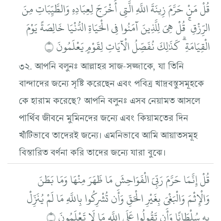
قُلْ مَنْ حَرَّمَ زِينَةَ اللَّهِ الَّتِي أَخْرَجَ لِعِبَادِهِ وَالطَّيِّبَاتِ مِنَ
الرِّزْقِ ۚ قُلْ هِيَ لِلَّذِينَ آمَنُوا فِي الْحَيَاةِ الدُّنْيَا خَالِصَةً يَوْمَ
الْقِيَامَةِ ۗ كَذَٰلِكَ نُفَصِّلُ الْآيَاتِ لِقَوْمٍ يَعْلَمُونَ ۝
৩২. আপনি বলুনঃ আল্লাহর সাজ-সজ্জাকে, যা তিনি
বান্দাদের জন্যে সৃষ্টি করেছেন এবং পবিত্র খাদ্রবস্তুসমূহকে
কে হারাম করেছে? আপনি বলুনঃ এসব নেয়ামত আসলে
পার্থিব জীবনে মুমিনদের জন্যে এবং কিয়ামতের দিন
খাঁটিভাবে তাদেরই জন্যে। এমনিভাবে আমি আয়াতসমূহ
বিস্তারিত বর্ণনা করি তাদের জন্যে যারা বুঝে।
قُلْ إِنَّمَا حَرَّمَ رَبِّيَ الْفَوَاحِشَ مَا ظَهَرَ مِنْهَا وَمَا بَطَنَ
وَالْإِثْمَ وَالْبَغْيَ بِغَيْرِ الْحَقِّ وَأَن تُشْرِكُوا بِاللَّهِ مَا لَمْ يُنَزِّلْ
بِهِ سُلْطَانًا وَأَن تَقُولُوا عَلَى اللَّهِ مَا لَا تَعْلَمُونَ ۝