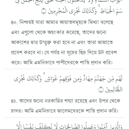
سَمِّ الْخِيَاطِ ۚ وَكَذَٰلِكَ نَجْزِي الْمُجْرِمِينَ ۝
৪০. নিশ্চয়ই যারা আমার আয়াতসমূহকে মিথ্যা বলেছে
এবং এগুলো থেকে অহংকার করেছে, তাদের জন্যে
আকাশের দ্বার উম্মুক্ত করা হবে না এবং তারা জান্নাতে
প্রবেশ করবে না। যে পর্যন্ত না সূচের ছিদ্র দিয়ে উট প্রবেশ
করে। আমি এমনিভাবে পাপীদেরকে শাস্তি প্রদান করি।
لَهُم مِّن جَهَنَّمَ مِهَادٌ وَمِن فَوْقِهِمْ غَوَاشٍ ۚ وَكَذَٰلِكَ نَجْزِي
الظَّالِمِينَ ۝
৪১. তাদের জন্যে নরকাগ্নির শয্যা রয়েছে এবং উপর থেকে
চাদর। আমি এমনিভাবে জালেমদেরকে শাস্তি প্রদান করি।
وَالَّذِينَ آمَنُوا وَعَمِلُوا الصَّالِحَاتِ لَا نُكَلِّفُ نَفْسًا إِلَّا