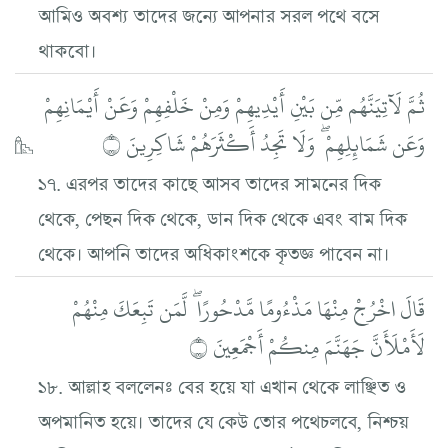
আমিও অবশ্য তাদের জন্যে আপনার সরল পথে বসে
থাকবো।
ثُمَّ لَآتِيَنَّهُم مِّن بَيْنِ أَيْدِيهِمْ وَمِنْ خَلْفِهِمْ وَعَنْ أَيْمَانِهِمْ
وَعَن شَمَائِلِهِمْ ۖ وَلَا تَجِدُ أَكْثَرَهُمْ شَاكِرِينَ ۝
১৭. এরপর তাদের কাছে আসব তাদের সামনের দিক
থেকে, পেছন দিক থেকে, ডান দিক থেকে এবং বাম দিক
থেকে। আপনি তাদের অধিকাংশকে কৃতজ্ঞ পাবেন না।
قَالَ اخْرُجْ مِنْهَا مَذْءُومًا مَّدْحُورًا ۖ لَّمَن تَبِعَكَ مِنْهُمْ
لَأَمْلَأَنَّ جَهَنَّمَ مِنكُمْ أَجْمَعِينَ ۝
১৮. আল্লাহ বললেনঃ বের হয়ে যা এখান থেকে লাঞ্ছিত ও
অপমানিত হয়ে। তাদের যে কেউ তোর পথেচলবে, নিশ্চয়