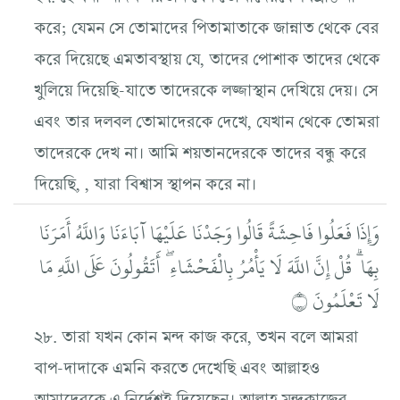
করে; যেমন সে তোমাদের পিতামাতাকে জান্নাত থেকে বের
করে দিয়েছে এমতাবস্থায় যে, তাদের পোশাক তাদের থেকে
খুলিয়ে দিয়েছি-যাতে তাদেরকে লজ্জাস্থান দেখিয়ে দেয়। সে
এবং তার দলবল তোমাদেরকে দেখে, যেখান থেকে তোমরা
তাদেরকে দেখ না। আমি শয়তানদেরকে তাদের বন্ধু করে
দিয়েছি, , যারা বিশ্বাস স্থাপন করে না।
وَإِذَا فَعَلُوا فَاحِشَةً قَالُوا وَجَدْنَا عَلَيْهَا آبَاءَنَا وَاللَّهُ أَمَرَنَا
بِهَا ۗ قُلْ إِنَّ اللَّهَ لَا يَأْمُرُ بِالْفَحْشَاءِ ۖ أَتَقُولُونَ عَلَى اللَّهِ مَا
لَا تَعْلَمُونَ ۝
২৮. তারা যখন কোন মন্দ কাজ করে, তখন বলে আমরা
বাপ-দাদাকে এমনি করতে দেখেছি এবং আল্লাহও
আমাদেরকে এ নির্দেশই দিয়েছেন। আল্লাহ মন্দকাজের