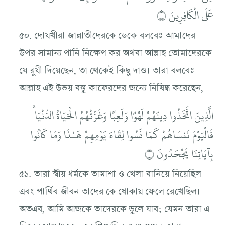
عَلَى الْكَافِرِينَ ۝
৫০. দোযখীরা জান্নাতীদেরকে ডেকে বলবেঃ আমাদের
উপর সামান্য পানি নিক্ষেপ কর অথবা আল্লাহ তোমাদেরকে
যে রুযী দিয়েছেন, তা থেকেই কিছু দাও। তারা বলবেঃ
আল্লাহ এই উভয় বস্তু কাফেরদের জন্যে নিষিদ্ধ করেছেন,
الَّذِينَ اتَّخَذُوا دِينَهُمْ لَهْوًا وَلَعِبًا وَغَرَّتْهُمُ الْحَيَاةُ الدُّنْيَا ۚ
فَالْيَوْمَ نَنسَاهُمْ كَمَا نَسُوا لِقَاءَ يَوْمِهِمْ هَـٰذَا وَمَا كَانُوا
بِآيَاتِنَا يَجْحَدُونَ ۝
৫১. তারা স্বীয় ধর্মকে তামাশা ও খেলা বানিয়ে নিয়েছিল
এবং পার্থিব জীবন তাদের কে ধোকায় ফেলে রেখেছিল।
অতএব, আমি আজকে তাদেরকে ভুলে যাব; যেমন তারা এ
দিনের সাক্ষাৎকে ভুলে গিয়েছিল এবং যেমন তারা