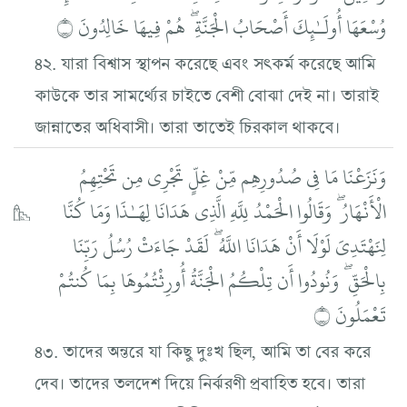
وُسْعَهَا أُولَـٰئِكَ أَصْحَابُ الْجَنَّةِ ۖ هُمْ فِيهَا خَالِدُونَ ۝
৪২. যারা বিশ্বাস স্থাপন করেছে এবং সৎকর্ম করেছে আমি
কাউকে তার সামর্থ্যের চাইতে বেশী বোঝা দেই না। তারাই
জান্নাতের অধিবাসী। তারা তাতেই চিরকাল থাকবে।
وَنَزَعْنَا مَا فِي صُدُورِهِم مِّنْ غِلٍّ تَجْرِي مِن تَحْتِهِمُ
الْأَنْهَارُ ۖ وَقَالُوا الْحَمْدُ لِلَّهِ الَّذِي هَدَانَا لِهَـٰذَا وَمَا كُنَّا
لِنَهْتَدِيَ لَوْلَا أَنْ هَدَانَا اللَّهُ ۖ لَقَدْ جَاءَتْ رُسُلُ رَبِّنَا
بِالْحَقِّ ۖ وَنُودُوا أَن تِلْكُمُ الْجَنَّةُ أُورِثْتُمُوهَا بِمَا كُنتُمْ
تَعْمَلُونَ ۝
৪৩. তাদের অন্তরে যা কিছু দুঃখ ছিল, আমি তা বের করে
দেব। তাদের তলদেশ দিয়ে নির্ঝরণী প্রবাহিত হবে। তারা