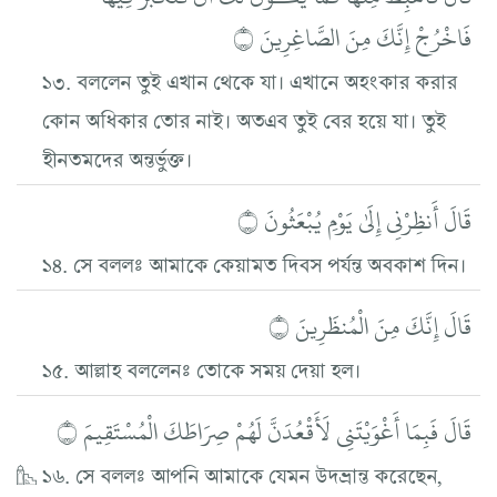
فَاخْرُجْ إِنَّكَ مِنَ الصَّاغِرِينَ ۝
১৩. বললেন তুই এখান থেকে যা। এখানে অহংকার করার
কোন অধিকার তোর নাই। অতএব তুই বের হয়ে যা। তুই
হীনতমদের অন্তর্ভুক্ত।
قَالَ أَنظِرْنِي إِلَىٰ يَوْمِ يُبْعَثُونَ ۝
১৪. সে বললঃ আমাকে কেয়ামত দিবস পর্যন্ত অবকাশ দিন।
قَالَ إِنَّكَ مِنَ الْمُنظَرِينَ ۝
১৫. আল্লাহ বললেনঃ তোকে সময় দেয়া হল।
قَالَ فَبِمَا أَغْوَيْتَنِي لَأَقْعُدَنَّ لَهُمْ صِرَاطَكَ الْمُسْتَقِيمَ ۝
১৬. সে বললঃ আপনি আমাকে যেমন উদভ্রান্ত করেছেন,