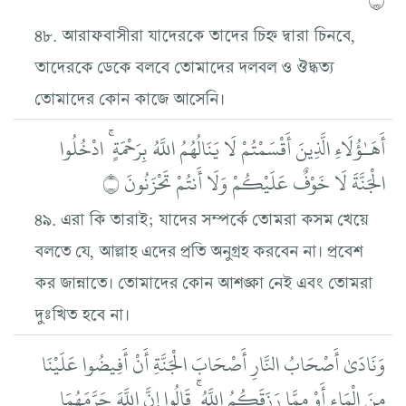
৪৮. আরাফবাসীরা যাদেরকে তাদের চিহ্ন দ্বারা চিনবে,
তাদেরকে ডেকে বলবে তোমাদের দলবল ও ঔদ্ধত্য
তোমাদের কোন কাজে আসেনি।
أَهَـٰؤُلَاءِ الَّذِينَ أَقْسَمْتُمْ لَا يَنَالُهُمُ اللَّهُ بِرَحْمَةٍ ۚ ادْخُلُوا
الْجَنَّةَ لَا خَوْفٌ عَلَيْكُمْ وَلَا أَنتُمْ تَحْزَنُونَ ۝
৪৯. এরা কি তারাই; যাদের সম্পর্কে তোমরা কসম খেয়ে
বলতে যে, আল্লাহ এদের প্রতি অনুগ্রহ করবেন না। প্রবেশ
কর জান্নাতে। তোমাদের কোন আশঙ্কা নেই এবং তোমরা
দুঃখিত হবে না।
وَنَادَىٰ أَصْحَابُ النَّارِ أَصْحَابَ الْجَنَّةِ أَنْ أَفِيضُوا عَلَيْنَا
مِنَ الْمَاءِ أَوْ مِمَّا رَزَقَكُمُ اللَّهُ ۚ قَالُوا إِنَّ اللَّهَ حَرَّمَهُمَا