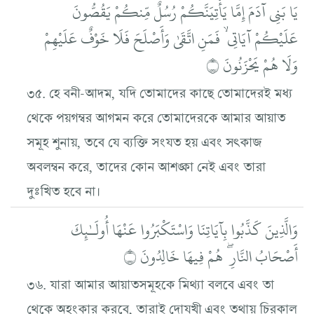
يَا بَنِي آدَمَ إِمَّا يَأْتِيَنَّكُمْ رُسُلٌ مِّنكُمْ يَقُصُّونَ
عَلَيْكُمْ آيَاتِي ۙ فَمَنِ اتَّقَىٰ وَأَصْلَحَ فَلَا خَوْفٌ عَلَيْهِمْ
وَلَا هُمْ يَحْزَنُونَ ۝
৩৫. হে বনী-আদম, যদি তোমাদের কাছে তোমাদেরই মধ্য
থেকে পয়গম্বর আগমন করে তোমাদেরকে আমার আয়াত
সমূহ শুনায়, তবে যে ব্যক্তি সংযত হয় এবং সৎকাজ
অবলম্বন করে, তাদের কোন আশঙ্কা নেই এবং তারা
দুঃখিত হবে না।
وَالَّذِينَ كَذَّبُوا بِآيَاتِنَا وَاسْتَكْبَرُوا عَنْهَا أُولَـٰئِكَ
أَصْحَابُ النَّارِ ۖ هُمْ فِيهَا خَالِدُونَ ۝
৩৬. যারা আমার আয়াতসমূহকে মিথ্যা বলবে এবং তা
থেকে অহংকার করবে, তারাই দোযখী এবং তথায় চিরকাল