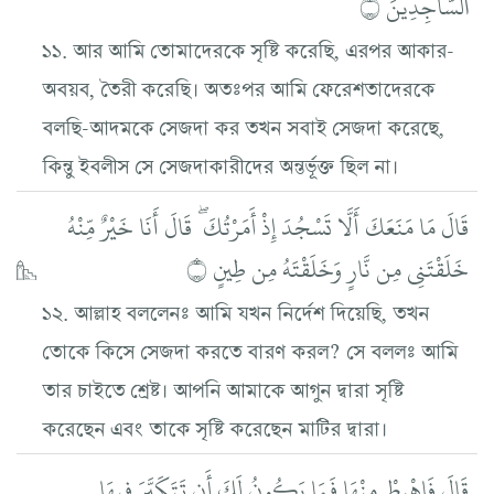
السَّاجِدِينَ ۝
১১. আর আমি তোমাদেরকে সৃষ্টি করেছি, এরপর আকার-
অবয়ব, তৈরী করেছি। অতঃপর আমি ফেরেশতাদেরকে
বলছি-আদমকে সেজদা কর তখন সবাই সেজদা করেছে,
কিন্তু ইবলীস সে সেজদাকারীদের অন্তর্ভূক্ত ছিল না।
قَالَ مَا مَنَعَكَ أَلَّا تَسْجُدَ إِذْ أَمَرْتُكَ ۖ قَالَ أَنَا خَيْرٌ مِّنْهُ
خَلَقْتَنِي مِن نَّارٍ وَخَلَقْتَهُ مِن طِينٍ ۝
১২. আল্লাহ বললেনঃ আমি যখন নির্দেশ দিয়েছি, তখন
তোকে কিসে সেজদা করতে বারণ করল? সে বললঃ আমি
তার চাইতে শ্রেষ্ট। আপনি আমাকে আগুন দ্বারা সৃষ্টি
করেছেন এবং তাকে সৃষ্টি করেছেন মাটির দ্বারা।
قَالَ فَاهْبِطْ مِنْهَا فَمَا يَكُونُ لَكَ أَن تَتَكَبَّرَ فِيهَا