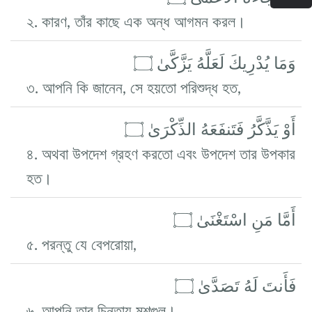
২. কারণ, তাঁর কাছে এক অন্ধ আগমন করল।
وَمَا يُدْرِيكَ لَعَلَّهُ يَزَّكَّىٰ ۝
৩. আপনি কি জানেন, সে হয়তো পরিশুদ্ধ হত,
أَوْ يَذَّكَّرُ فَتَنفَعَهُ الذِّكْرَىٰ ۝
৪. অথবা উপদেশ গ্রহণ করতো এবং উপদেশ তার উপকার
হত।
أَمَّا مَنِ اسْتَغْنَىٰ ۝
৫. পরন্তু যে বেপরোয়া,
فَأَنتَ لَهُ تَصَدَّىٰ ۝
৬. আপনি তার চিন্তায় মশগুল।