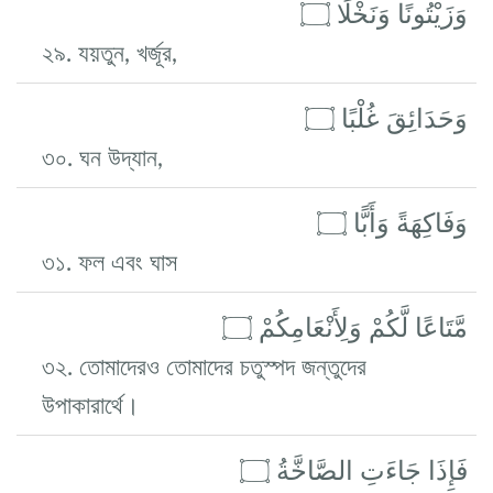
وَزَيْتُونًا وَنَخْلًا ۝
২৯. যয়তুন, খর্জূর,
وَحَدَائِقَ غُلْبًا ۝
৩০. ঘন উদ্যান,
وَفَاكِهَةً وَأَبًّا ۝
৩১. ফল এবং ঘাস
مَّتَاعًا لَّكُمْ وَلِأَنْعَامِكُمْ ۝
৩২. তোমাদেরও তোমাদের চতুস্পদ জন্তুদের
উপাকারার্থে।
فَإِذَا جَاءَتِ الصَّاخَّةُ ۝