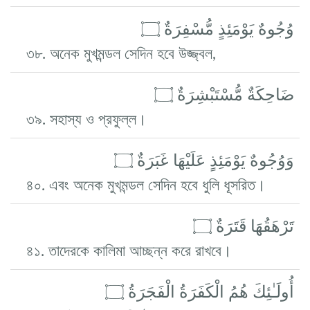
وُجُوهٌ يَوْمَئِذٍ مُّسْفِرَةٌ ۝
৩৮. অনেক মুখমন্ডল সেদিন হবে উজ্জ্বল,
ضَاحِكَةٌ مُّسْتَبْشِرَةٌ ۝
৩৯. সহাস্য ও প্রফুল্ল।
وَوُجُوهٌ يَوْمَئِذٍ عَلَيْهَا غَبَرَةٌ ۝
৪০. এবং অনেক মুখমন্ডল সেদিন হবে ধুলি ধূসরিত।
تَرْهَقُهَا قَتَرَةٌ ۝
৪১. তাদেরকে কালিমা আচ্ছন্ন করে রাখবে।
أُولَـٰئِكَ هُمُ الْكَفَرَةُ الْفَجَرَةُ ۝