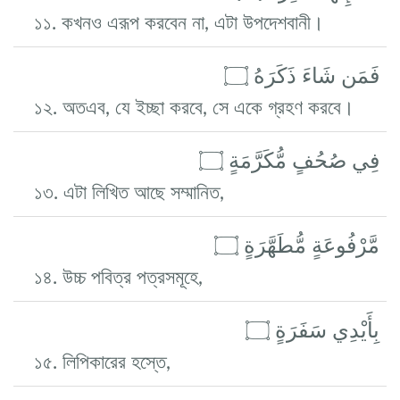
১১. কখনও এরূপ করবেন না, এটা উপদেশবানী।
فَمَن شَاءَ ذَكَرَهُ ۝
১২. অতএব, যে ইচ্ছা করবে, সে একে গ্রহণ করবে।
فِي صُحُفٍ مُّكَرَّمَةٍ ۝
১৩. এটা লিখিত আছে সম্মানিত,
مَّرْفُوعَةٍ مُّطَهَّرَةٍ ۝
১৪. উচ্চ পবিত্র পত্রসমূহে,
بِأَيْدِي سَفَرَةٍ ۝
১৫. লিপিকারের হস্তে,