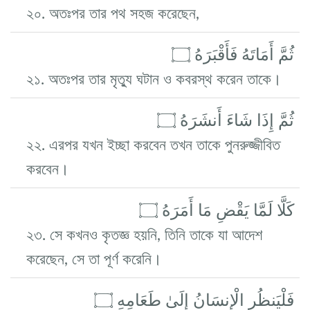
২০. অতঃপর তার পথ সহজ করেছেন,
ثُمَّ أَمَاتَهُ فَأَقْبَرَهُ ۝
২১. অতঃপর তার মৃত্যু ঘটান ও কবরস্থ করেন তাকে।
ثُمَّ إِذَا شَاءَ أَنشَرَهُ ۝
২২. এরপর যখন ইচ্ছা করবেন তখন তাকে পুনরুজ্জীবিত
করবেন।
كَلَّا لَمَّا يَقْضِ مَا أَمَرَهُ ۝
২৩. সে কখনও কৃতজ্ঞ হয়নি, তিনি তাকে যা আদেশ
করেছেন, সে তা পূর্ণ করেনি।
فَلْيَنظُرِ الْإِنسَانُ إِلَىٰ طَعَامِهِ ۝