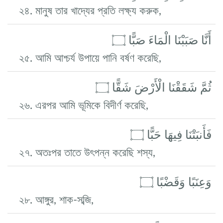
২৪. মানুষ তার খাদ্যের প্রতি লক্ষ্য করুক,
أَنَّا صَبَبْنَا الْمَاءَ صَبًّا ۝
২৫. আমি আশ্চর্য উপায়ে পানি বর্ষণ করেছি,
ثُمَّ شَقَقْنَا الْأَرْضَ شَقًّا ۝
২৬. এরপর আমি ভূমিকে বিদীর্ণ করেছি,
فَأَنبَتْنَا فِيهَا حَبًّا ۝
২৭. অতঃপর তাতে উৎপন্ন করেছি শস্য,
وَعِنَبًا وَقَضْبًا ۝
২৮. আঙ্গুর, শাক-সব্জি,