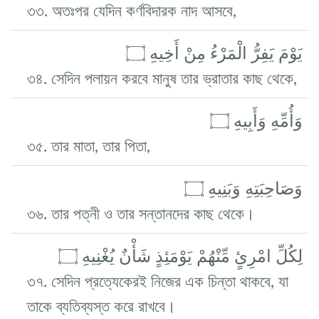
৩৩. অতঃপর যেদিন কর্ণবিদারক নাদ আসবে,
يَوْمَ يَفِرُّ الْمَرْءُ مِنْ أَخِيهِ ۝
৩৪. সেদিন পলায়ন করবে মানুষ তার ভ্রাতার কাছ থেকে,
وَأُمِّهِ وَأَبِيهِ ۝
৩৫. তার মাতা, তার পিতা,
وَصَاحِبَتِهِ وَبَنِيهِ ۝
৩৬. তার পত্নী ও তার সন্তানদের কাছ থেকে।
لِكُلِّ امْرِئٍ مِّنْهُمْ يَوْمَئِذٍ شَأْنٌ يُغْنِيهِ ۝
৩৭. সেদিন প্রত্যেকেরই নিজের এক চিন্তা থাকবে, যা
তাকে ব্যতিব্যস্ত করে রাখবে।