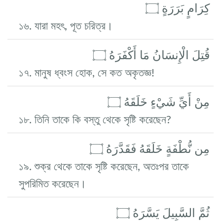
كِرَامٍ بَرَرَةٍ ۝
১৬. যারা মহৎ, পূত চরিত্র।
قُتِلَ الْإِنسَانُ مَا أَكْفَرَهُ ۝
১৭. মানুষ ধ্বংস হোক, সে কত অকৃতজ্ঞ!
مِنْ أَيِّ شَيْءٍ خَلَقَهُ ۝
১৮. তিনি তাকে কি বস্তু থেকে সৃষ্টি করেছেন?
مِن نُّطْفَةٍ خَلَقَهُ فَقَدَّرَهُ ۝
১৯. শুক্র থেকে তাকে সৃষ্টি করেছেন, অতঃপর তাকে
সুপরিমিত করেছেন।
ثُمَّ السَّبِيلَ يَسَّرَهُ ۝