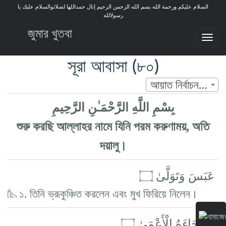
السلام عليكم ورحمة الله بسم الله الرحمن الرحيم إنال حمداللها لصلاتوالسلام عليك يا
رسولالله
জুমার খুতবা
Tog
nav
সূরা আবাসা
(৮০)
আয়াত নির্বাচন করুন
بِسْمِ اللَّهِ الرَّحْمَـٰنِ الرَّحِيمِ
শুরু করছি আল্লাহর নামে যিনি পরম করুণাময়, অতি
দয়ালু।
عَبَسَ وَتَوَلَّىٰ ۝
১. তিনি ভ্রূকুঞ্চিত করলেন এবং মুখ ফিরিয়ে নিলেন।
أَن جَاءَهُ الْأَعْمَىٰ ۝