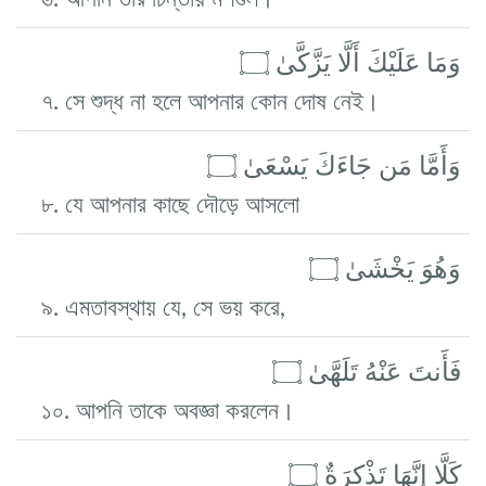
وَمَا عَلَيْكَ أَلَّا يَزَّكَّىٰ ۝
৭. সে শুদ্ধ না হলে আপনার কোন দোষ নেই।
وَأَمَّا مَن جَاءَكَ يَسْعَىٰ ۝
৮. যে আপনার কাছে দৌড়ে আসলো
وَهُوَ يَخْشَىٰ ۝
৯. এমতাবস্থায় যে, সে ভয় করে,
فَأَنتَ عَنْهُ تَلَهَّىٰ ۝
১০. আপনি তাকে অবজ্ঞা করলেন।
كَلَّا إِنَّهَا تَذْكِرَةٌ ۝