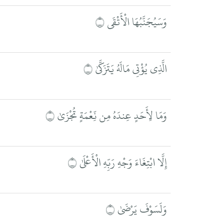
وَسَيُجَنَّبُهَا الْأَتْقَى ۝
الَّذِي يُؤْتِي مَالَهُ يَتَزَكَّىٰ ۝
وَمَا لِأَحَدٍ عِندَهُ مِن نِّعْمَةٍ تُجْزَىٰ ۝
إِلَّا ابْتِغَاءَ وَجْهِ رَبِّهِ الْأَعْلَىٰ ۝
وَلَسَوْفَ يَرْضَىٰ ۝