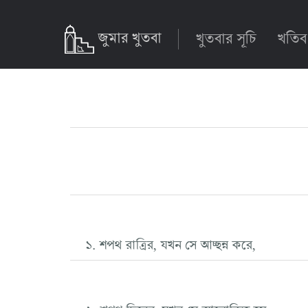
জুমার খুতবা
খুতবার সূচি
খতিব
১. শপথ রাত্রির, যখন সে আচ্ছন্ন করে,
২. শপথ দিনের, যখন সে আলোকিত হয়