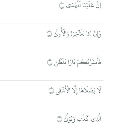
إِنَّ عَلَيْنَا لَلْهُدَىٰ ۝
وَإِنَّ لَنَا لَلْآخِرَةَ وَالْأُولَىٰ ۝
فَأَنذَرْتُكُمْ نَارًا تَلَظَّىٰ ۝
لَا يَصْلَاهَا إِلَّا الْأَشْقَى ۝
الَّذِي كَذَّبَ وَتَوَلَّىٰ ۝