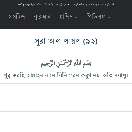
السلام عليكم ورحمة الله بسم الله الرحمن الرحيم إنال حمداللها لصلاتوالسلام عليك يا رسولالله
মসজিদ
কুরআন
হাদিস
পিডিএফ
সূরা আল লায়ল
(৯২)
بِسْمِ اللَّهِ الرَّحْمَـٰنِ الرَّحِيمِ
শুরু করছি আল্লাহর নামে যিনি পরম করুণাময়, অতি দয়ালু।