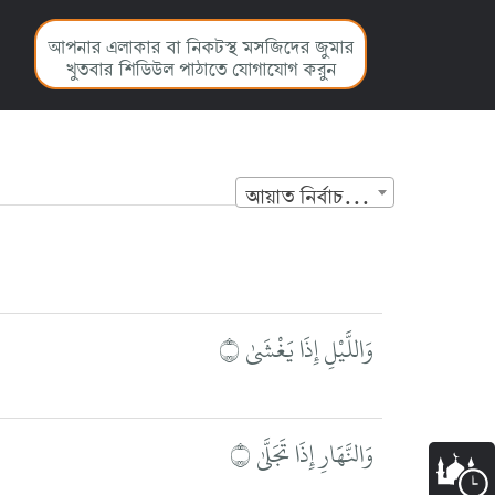
আপনার এলাকার বা নিকটস্থ মসজিদের জুমার
খুতবার শিডিউল পাঠাতে যোগাযোগ করুন
আয়াত নির্বাচন করুন
وَاللَّيْلِ إِذَا يَغْشَىٰ ۝
وَالنَّهَارِ إِذَا تَجَلَّىٰ ۝