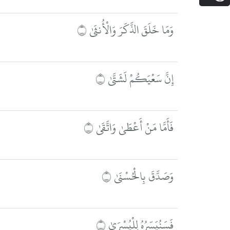
وَمَا خَلَقَ الذَّكَرَ وَالْأُنثَىٰ ۝
إِنَّ سَعْيَكُمْ لَشَتَّىٰ ۝
فَأَمَّا مَنْ أَعْطَىٰ وَاتَّقَىٰ ۝
وَصَدَّقَ بِالْحُسْنَىٰ ۝
فَسَنُيَسِّرُهُ لِلْيُسْرَىٰ ۝