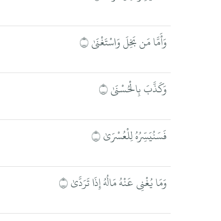
وَأَمَّا مَن بَخِلَ وَاسْتَغْنَىٰ ۝
وَكَذَّبَ بِالْحُسْنَىٰ ۝
فَسَنُيَسِّرُهُ لِلْعُسْرَىٰ ۝
وَمَا يُغْنِي عَنْهُ مَالُهُ إِذَا تَرَدَّىٰ ۝