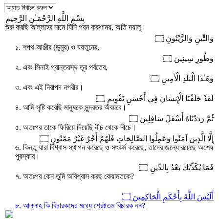
بِسْمِ اللَّهِ الرَّحْمَـٰنِ الرَّحِيمِ
শুরু করছি আল্লাহর নামে যিনি পরম করুণাময়, অতি দয়ালু।
وَالتِّينِ وَالزَّيْتُونِ ۝
১. শপথ আঞ্জীর (ডুমুর) ও যয়তুনের,
وَطُورِ سِينِينَ ۝
২. এবং সিনাই প্রান্তরস্থ তূর পর্বতের,
وَهَـٰذَا الْبَلَدِ الْأَمِينِ ۝
৩. এবং এই নিরাপদ নগরীর।
لَقَدْ خَلَقْنَا الْإِنسَانَ فِي أَحْسَنِ تَقْوِيمٍ ۝
৪. আমি সৃষ্টি করেছি মানুষকে সুন্দরতর অবয়বে।
ثُمَّ رَدَدْنَاهُ أَسْفَلَ سَافِلِينَ ۝
৫. অতঃপর তাকে ফিরিয়ে দিয়েছি নীচ থেকে নীচে।
إِلَّا الَّذِينَ آمَنُوا وَعَمِلُوا الصَّالِحَاتِ فَلَهُمْ أَجْرٌ غَيْرُ مَمْنُونٍ ۝
৬. কিন্তু যারা বিশ্বাস স্থাপন করেছে ও সৎকর্ম করেছে, তাদের জন্যে রয়েছে অশেষ
পুরস্কার।
فَمَا يُكَذِّبُكَ بَعْدُ بِالدِّينِ ۝
৭. অতঃপর কেন তুমি অবিশ্বাস করছ কেয়ামতকে?
أَلَيْسَ اللَّهُ بِأَحْكَمِ الْحَاكِمِينَ ۝
৮. আল্লাহ কি বিচারকদের মধ্যে শ্রেষ্টতম বিচারক নন?