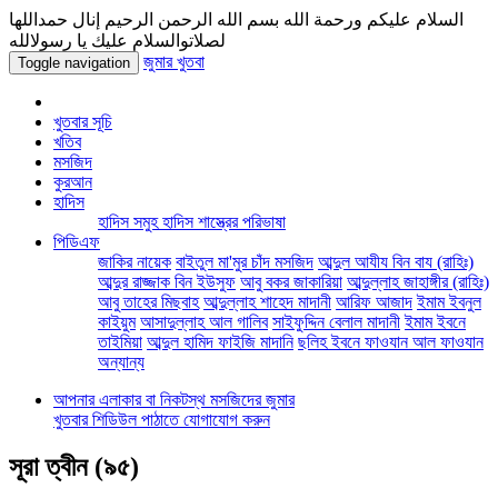
السلام عليكم ورحمة الله بسم الله الرحمن الرحيم إنال حمداللها
لصلاتوالسلام عليك يا رسولالله
জুমার খুতবা
Toggle navigation
খুতবার সূচি
খতিব
মসজিদ
কুরআন
হাদিস
হাদিস সমুহ
হাদিস শাস্ত্রের পরিভাষা
পিডিএফ
জাকির নায়েক
বাইতুল মা'মুর চাঁদ মসজিদ
আব্দুল আযীয বিন বায (রাহিঃ)
আব্দুর রাজ্জাক বিন ইউসুফ
আবু বকর জাকারিয়া
আব্দুল্লাহ জাহাঙ্গীর (রাহিঃ)
আবু তাহের মিছবাহ
আব্দুল্লাহ শাহেদ মাদানী
আরিফ আজাদ
ইমাম ইবনুল
কাইয়ুম
আসাদুল্লাহ আল গালিব
সাইফুদ্দিন বেলাল মাদানী
ইমাম ইবনে
তাইমিয়া
আব্দুল হামিদ ফাইজি মাদানি
ছলিহ ইবনে ফাওযান আল ফাওযান
অন্যান্য
আপনার এলাকার বা নিকটস্থ মসজিদের জুমার
খুতবার শিডিউল পাঠাতে যোগাযোগ করুন
সূরা ত্বীন
(৯৫)