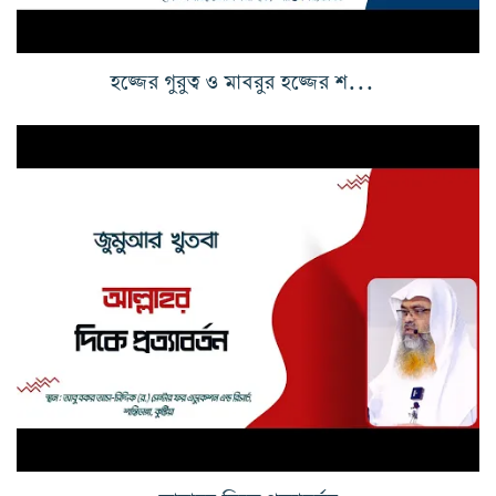
হজ্জের গুরুত্ব ও মাবরুর হজ্জের শর্তসমূহ