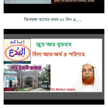
জ্বিলহজ্জ মাসের প্রথম ১০ দিন এবং কুরবানী