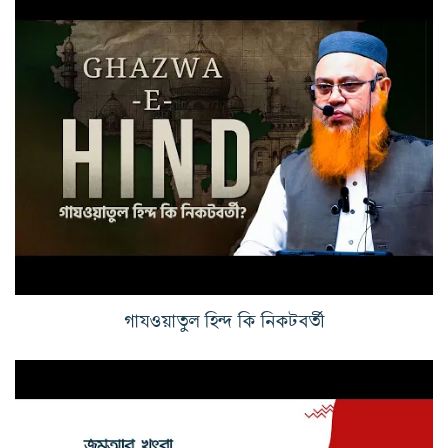
গাযওয়াতুল হিন্দ কি নিকটবর্তী