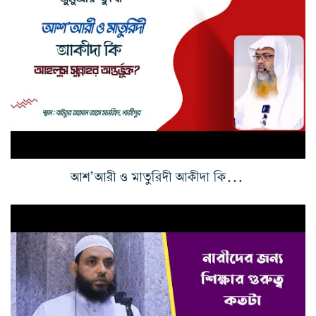
আশ’আরী ও মাতুরিদী আকীদা কি আহলুস সুন্নাহর অন্তর্ভূক্ত?