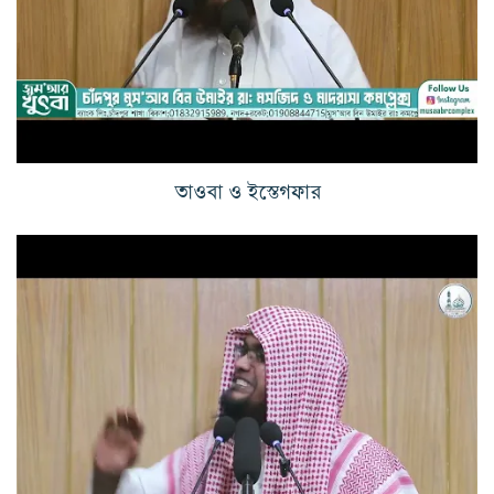
তাওবা ও ইস্তেগফার