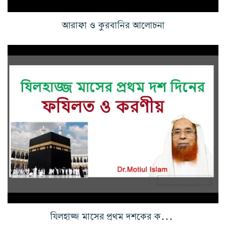
আরাফা ও কুরবানির আলোচনা
যিলহাজ্জ মাসের প্রথম দশকের করণীয় ও ফযিলাত