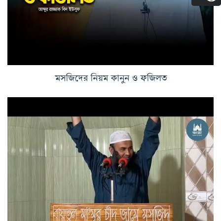
মসজিদের নিয়ম কানুন ও ফজিলত