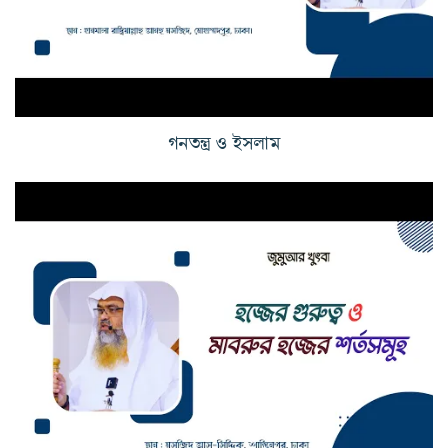
গনতন্ত্র ও ইসলাম