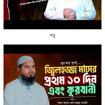
শত্রু