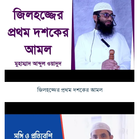
জিলহজ্জের প্রথম দশকের আমল