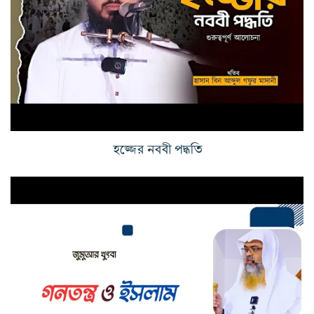
হজ্জের নববী পদ্ধতি