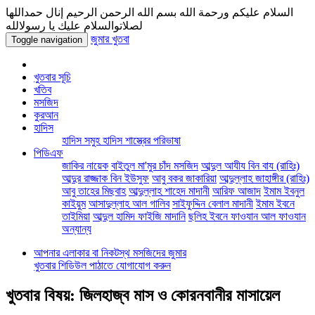
السلام عليكم ورحمة الله بسم الله الرحمن الرحيم إنال حمداللها
لصلاتوالسلام عليك يا رسولالله
জুমার খুতবা
Toggle navigation
খুতবার সূচি
খতিব
মসজিদ
কুরআন
হাদিস
হাদিস সমুহ
হাদিস শাস্ত্রের পরিভাষা
পিডিএফ
জাকির নায়েক
বাইতুল মা'মুর চাঁদ মসজিদ
আব্দুল আযীয বিন বায (রাহিঃ)
আব্দুর রাজ্জাক বিন ইউসুফ
আবু বকর জাকারিয়া
আব্দুল্লাহ জাহাঙ্গীর (রাহিঃ)
আবু তাহের মিছবাহ
আব্দুল্লাহ শাহেদ মাদানী
আরিফ আজাদ
ইমাম ইবনুল
কাইয়ুম
আসাদুল্লাহ আল গালিব
সাইফুদ্দিন বেলাল মাদানী
ইমাম ইবনে
তাইমিয়া
আব্দুল হামিদ ফাইজি মাদানি
ছলিহ ইবনে ফাওযান আল ফাওযান
অন্যান্য
আপনার এলাকার বা নিকটস্থ মসজিদের জুমার
খুতবার শিডিউল পাঠাতে যোগাযোগ করুন
খুতবার বিষয়: জিলহাজ্ব মাস ও কোরনবানীর মাসায়েল