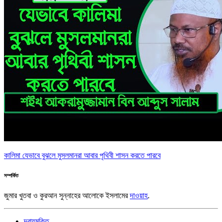
কালিমা যেভাবে বুঝলে মুসলমানরা আবার পৃথিবী শাসন করতে পারবে
সম্পর্কিত
জুমার খুতবা ও কুরআন সুন্নাহের আলোকে ইসলামের
দাওয়াহ
.
দ্বায়মুক্তি