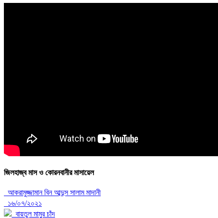
জিলহাজ্ব মাস ও কোরনবানীর মাসায়েল
আকরামুজ্জামান বিন আব্দুস সালাম মাদানী
১৬/০৭/২০২১
বায়তুল মামুর চাঁদ