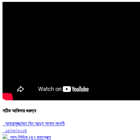
সঠিক আকিদার গুরুত্ব
আকরামুজ্জামান বিন আব্দুস সালাম মাদানী
১৫/০৮/২০১৪
আস-সিদ্দিক (র:) কমপ্লেক্স