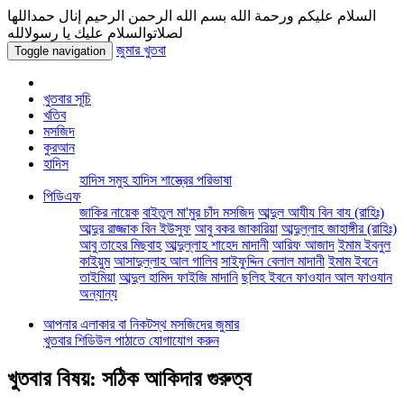
السلام عليكم ورحمة الله بسم الله الرحمن الرحيم إنال حمداللها
لصلاتوالسلام عليك يا رسولالله
জুমার খুতবা
Toggle navigation
খুতবার সূচি
খতিব
মসজিদ
কুরআন
হাদিস
হাদিস সমুহ
হাদিস শাস্ত্রের পরিভাষা
পিডিএফ
জাকির নায়েক
বাইতুল মা'মুর চাঁদ মসজিদ
আব্দুল আযীয বিন বায (রাহিঃ)
আব্দুর রাজ্জাক বিন ইউসুফ
আবু বকর জাকারিয়া
আব্দুল্লাহ জাহাঙ্গীর (রাহিঃ)
আবু তাহের মিছবাহ
আব্দুল্লাহ শাহেদ মাদানী
আরিফ আজাদ
ইমাম ইবনুল
কাইয়ুম
আসাদুল্লাহ আল গালিব
সাইফুদ্দিন বেলাল মাদানী
ইমাম ইবনে
তাইমিয়া
আব্দুল হামিদ ফাইজি মাদানি
ছলিহ ইবনে ফাওযান আল ফাওযান
অন্যান্য
আপনার এলাকার বা নিকটস্থ মসজিদের জুমার
খুতবার শিডিউল পাঠাতে যোগাযোগ করুন
খুতবার বিষয়: সঠিক আকিদার গুরুত্ব