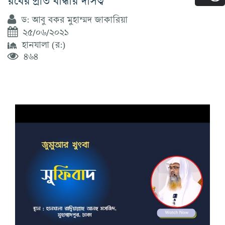
ড: আবু বকর মুহাম্মদ জাকারিয়া
২৫/০৬/২০২১
হানযালা (র:)
৪৬৪