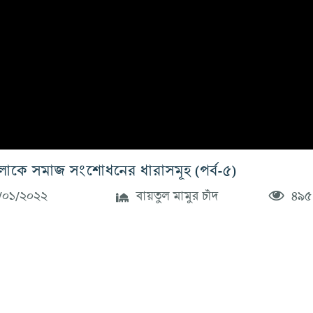
োকে সমাজ সংশোধনের ধারাসমূহ (পর্ব-৫)
০১/২০২২
বায়তুল মামুর চাঁদ
৪৯৫