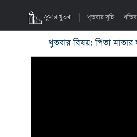
জুমার খুতবা
খুতবার সূচি
খতিব
খুতবার বিষয়: পিতা মাতার