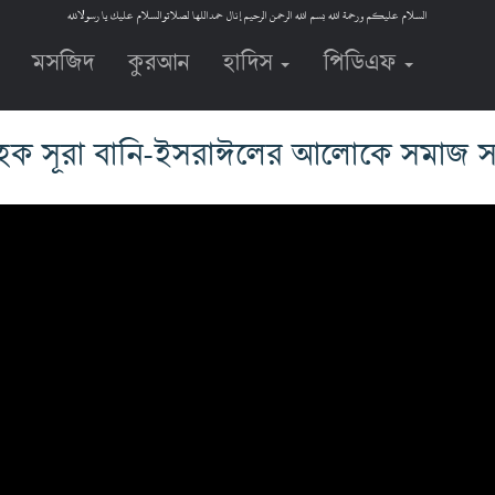
السلام عليكم ورحمة الله بسم الله الرحمن الرحيم إنال حمداللها لصلاتوالسلام عليك يا رسولالله
মসজিদ
কুরআন
হাদিস
পিডিএফ
 হক সূরা বানি-ইসরাঈলের আলোকে সমাজ সং