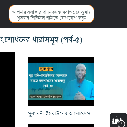
আপনার এলাকার বা নিকটস্থ মসজিদের জুমার
খুতবার শিডিউল পাঠাতে যোগাযোগ করুন
শোধনের ধারাসমূহ (পর্ব-৫)
সুরা বনী-ইসরাঈলের আলোকে সমাজ সংশোধনের ধারাসমূহ(পর্ব-৩)