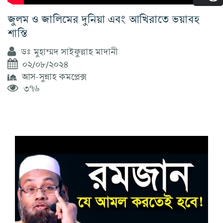
জুলম ও জালিমের দুনিয়া এবং আখিরাতে ভয়াবহ
শাস্তি
ডঃ মুহাম্মদ সাইফুল্লাহ মাদানী
০২/০৮/২০২৪
আস-সুন্নাহ কমপ্লেক্স
৩৭৬