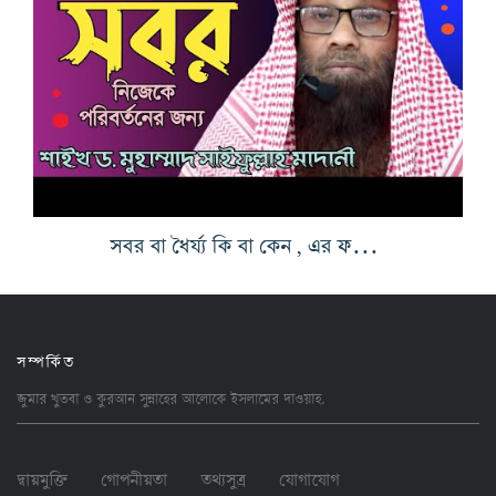
সবর বা ধৈর্য্য কি বা কেন , এর ফযিলত
সম্পর্কিত
জুমার খুতবা ও কুরআন সুন্নাহের আলোকে ইসলামের
দাওয়াহ
.
দ্বায়মুক্তি
গোপনীয়তা
তথ্যসুত্র
যোগাযোগ