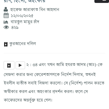
হাফেজ আরাফাত বিন আহসান
১২/০৬/২০২৫
বায়তুল মামুর চাঁদ
৪২৯
কুরআনের দলিল
২ : ৩৪ এবং যখন আমি হযরত আদম (আঃ)-কে
সেজদা করার জন্য ফেরেশতাগণকে নির্দেশ দিলাম, তখনই
ইবলীস ব্যতীত সবাই সিজদা করলো। সে (নির্দেশ) পালন করতে
অস্বীকার করল এবং অহংকার প্রদর্শন করল। ফলে সে
কাফেরদের অন্তর্ভূক্ত হয়ে গেল।