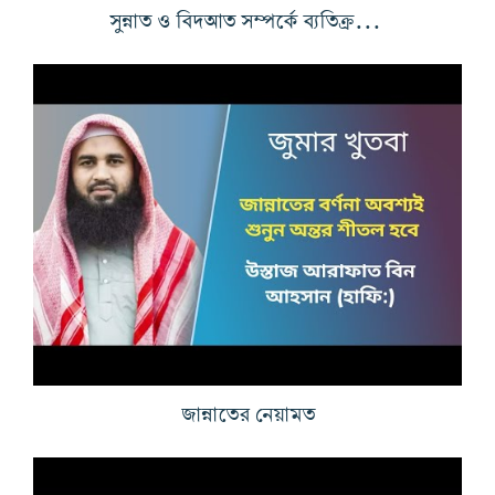
সুন্নাত ও বিদআত সম্পর্কে ব্যতিক্রমী আলোচনা
জান্নাতের নেয়ামত