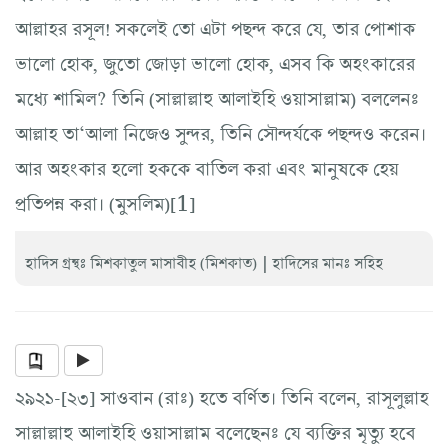
আল্লাহর রসূল! সকলেই তো এটা পছন্দ করে যে, তার পোশাক
ভালো হোক, জুতো জোড়া ভালো হোক, এসব কি অহংকারের
মধ্যে শামিল? তিনি (সাল্লাল্লাহু আলাইহি ওয়াসাল্লাম) বললেনঃ
আল্লাহ তা‘আলা নিজেও সুন্দর, তিনি সৌন্দর্যকে পছন্দও করেন।
আর অহংকার হলো হককে বাতিল করা এবং মানুষকে হেয়
প্রতিপন্ন করা। (মুসলিম)[1]
|
হাদিস গ্রন্থঃ মিশকাতুল মাসাবীহ (মিশকাত)
হাদিসের মানঃ সহিহ
২৯২১-[২৩] সাওবান (রাঃ) হতে বর্ণিত। তিনি বলেন, রাসূলুল্লাহ
সাল্লাল্লাহু আলাইহি ওয়াসাল্লাম বলেছেনঃ যে ব্যক্তির মৃত্যু হবে