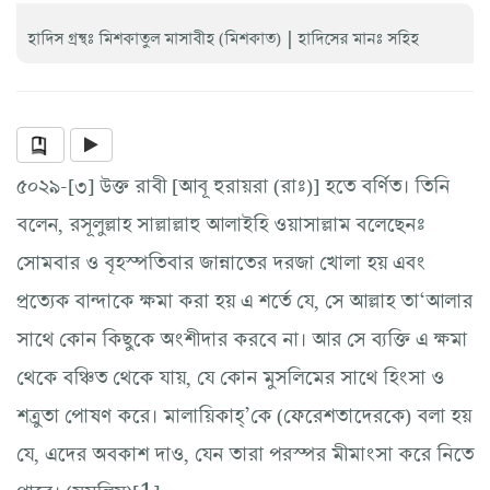
|
হাদিস গ্রন্থঃ মিশকাতুল মাসাবীহ (মিশকাত)
হাদিসের মানঃ সহিহ
৫০২৯-[৩] উক্ত রাবী [আবূ হুরায়রা (রাঃ)] হতে বর্ণিত। তিনি
বলেন, রসূলুল্লাহ সাল্লাল্লাহু আলাইহি ওয়াসাল্লাম বলেছেনঃ
সোমবার ও বৃহস্পতিবার জান্নাতের দরজা খোলা হয় এবং
প্রত্যেক বান্দাকে ক্ষমা করা হয় এ শর্তে যে, সে আল্লাহ তা‘আলার
সাথে কোন কিছুকে অংশীদার করবে না। আর সে ব্যক্তি এ ক্ষমা
থেকে বঞ্চিত থেকে যায়, যে কোন মুসলিমের সাথে হিংসা ও
শত্রুতা পোষণ করে। মালায়িকাহ্’কে (ফেরেশতাদেরকে) বলা হয়
যে, এদের অবকাশ দাও, যেন তারা পরস্পর মীমাংসা করে নিতে
পারে। (মুসলিম)[1]