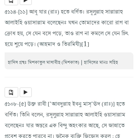
৫১১৪-[১১] আবূ যার (রাঃ) হতে বর্ণিত। রসূলুল্লাহ সাল্লাল্লাহু
আলাইহি ওয়াসাল্লাম বলেছেনঃ যখন তোমাদের কারো রাগ বা
ক্রোধ হয়, সে যেন বসে পড়ে, তাও রাগ না কমলে সে যেন চিৎ
হয়ে শুয়ে পড়ে। (আহমাদ ও তিরমিযী)[1]
|
হাদিস গ্রন্থঃ মিশকাতুল মাসাবীহ (মিশকাত)
হাদিসের মানঃ সহিহ
৫১০৮-[৫] উক্ত রাবী [‘আবদুল্লাহ ইবনু মাস্‘ঊদ (রাঃ)] হতে
বর্ণিত। তিনি বলেন, রসূলুল্লাহ সাল্লাল্লাহু আলাইহি ওয়াসাল্লাম
বলেছেনঃ যার অন্তরে এক বিন্দু অহংকার আছে, সে জান্নাতে
প্রবেশ করতে পারবে না। জনৈক ব্যক্তি জিজ্ঞেস করল : হে