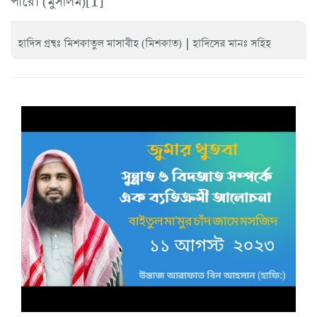
|
হাদিস গ্রন্থঃ মিশকাতুল মাসাবীহ (মিশকাত)
হাদিসের মানঃ সহিহ